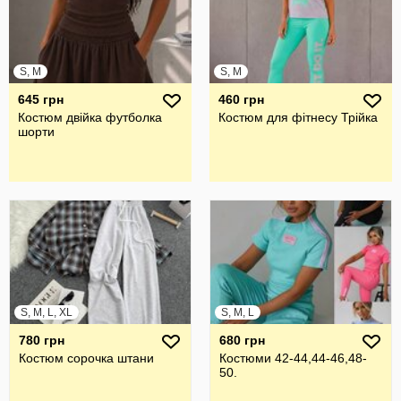
S, M
S, M
645 грн
460 грн
Костюм двійка футболка
Костюм для фітнесу Трійка
шорти
S, M, L, XL
S, M, L
780 грн
680 грн
Костюм сорочка штани
Костюми 42-44,44-46,48-
50.