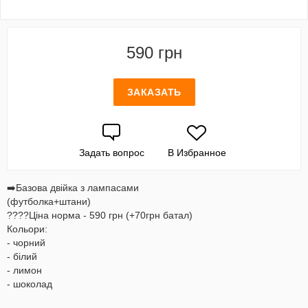
590 грн
ЗАКАЗАТЬ
Задать вопрос
В Избранное
➡️Базова двійка з лампасами
(футболка+штани)
????Ціна норма - 590 грн (+70грн батал)
Кольори:
- чорний
- білий
- лимон
- шоколад