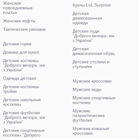
Женские
Куклы LoL Surprise
повседневные
платья
Детская
демисезонная
Женские кофты
одежда
Тактические рюкзаки
Детские худи
"Доброго вечора, ми
з України"
Детские горки
Детская
Домики для кукол
демисезонная обувь
Детские костюмы
Детские столики и
"Доброго вечора, ми
стульчики
з України"
Одежда детская
Мужские кроссовки
Детские костюмы-
Мужские кеды
тройки
Мужские спортивные
Детские школьные
костюмы
костюмы
Мужские
Детские футболки
патриотические
"Доброго вечора, ми
футболки
з України"
Мужские кожаные
Детские спортивные
кроссовки
костюмы "Доброго