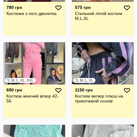
780 грн
575 грн
Костюми з лого двонитка
Стильний літній костюм
M,L,XL
S, M, L, XL, XXL
S, M, L, XL
690 грн
1150 грн
Костюм жіночий вілюр 42-
Костюм велюр плюш на
56
трикотажній основі