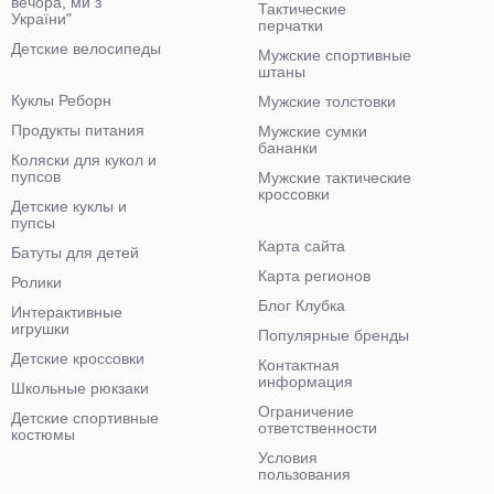
вечора, ми з
Тактические
України"
перчатки
Детские велосипеды
Мужские спортивные
штаны
Куклы Реборн
Мужские толстовки
Продукты питания
Мужские сумки
бананки
Коляски для кукол и
пупсов
Мужские тактические
кроссовки
Детские куклы и
пупсы
Карта сайта
Батуты для детей
Карта регионов
Ролики
Блог Клубка
Интерактивные
игрушки
Популярные бренды
Детские кроссовки
Контактная
информация
Школьные рюкзаки
Ограничение
Детские спортивные
ответственности
костюмы
Условия
пользования