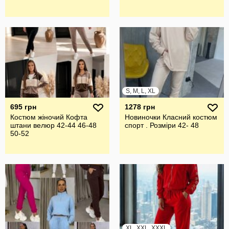
S, M, L, XL
695 грн
1278 грн
Костюм жіночий Кофта
Новиночки Класний костюм
штани велюр 42-44 46-48
спорт . Розміри 42- 48
50-52
XL, XXL, XXXL