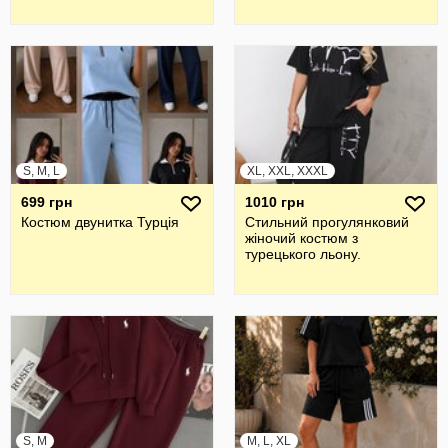
S, M, L
XL, XXL, XXXL
699 грн
1010 грн
Костюм двунитка Турція
Стильний прогулянковий
жiночий костюм з
турецького льону.
S, M
M, L, XL