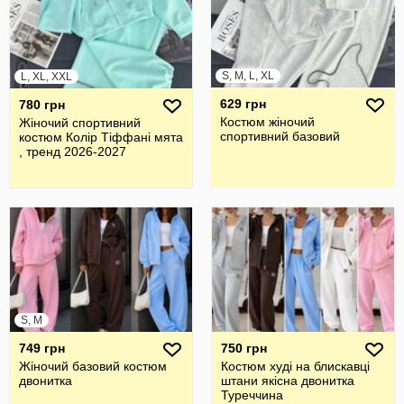
S, M, L, XL
L, XL, XXL
629 грн
780 грн
Костюм жіночий
Жіночий спортивний
спортивний базовий
костюм Колір Тіффані мята
, тренд 2026-2027
S, M
749 грн
750 грн
Жіночий базовий костюм
Костюм худі на блискавці
двонитка
штани якісна двонитка
Туреччина