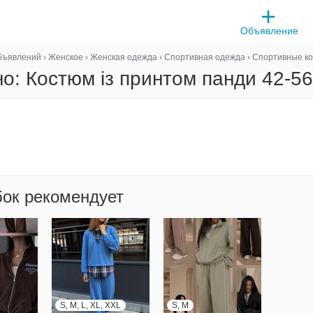
Объявление
бъявлений
›
Женское
›
Женская одежда
›
Спортивная одежда
›
Спортивные к
о: Костюм із принтом панди 42-56
бок рекомендует
S, M, L, XL, XXL
S, M