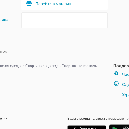
Перейти в магазин
аина
нтом
Поддер
нская одежда
›
Спортивная одежда
›
Спортивные костюмы
Час
Слу
Укр
сетях
Будьте всегда на связи с помощью п