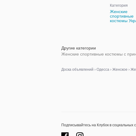
Категория
Женские
спортивные
костюмы Укр
Другие категории
Женские спортивные костюмы с при
Доска объявлений
›
Одесса
›
Женское
›
Же
Подписывайтесь на Клубок в социальных 