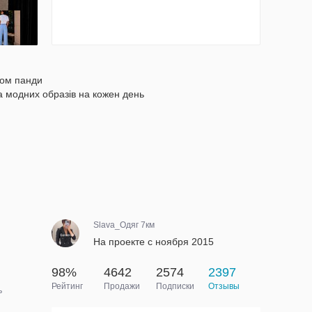
том панди
а модних образів на кожен день
Slava_Одяг 7км
На проекте с ноября 2015
98%
4642
2574
2397
Рейтинг
Продажи
Подписки
Отзывы
ь