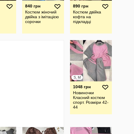
840 грн
890 грн
Костюм жіночий
Костюм двійка
двійка з імітацією
кофта на
сорочки
підкладці
S, M
1048 грн
Новиночки
Класний костюм
спорт. Розміри 42-
44