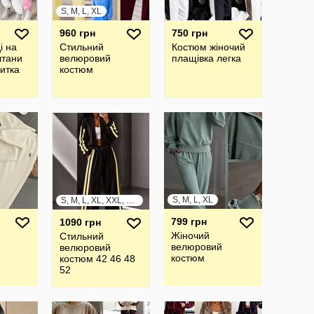
S, M, L, XL
960 грн
750 грн
і на
Стильний
Костюм жіночий
штани
велюровий
плащівка легка
нитка
костюм
S, M, L, XL
S, M, L, XL, XXL, XXXL
799 грн
1090 грн
Жіночий
Стильний
велюровий
велюровий
костюм
костюм 42 46 48
52