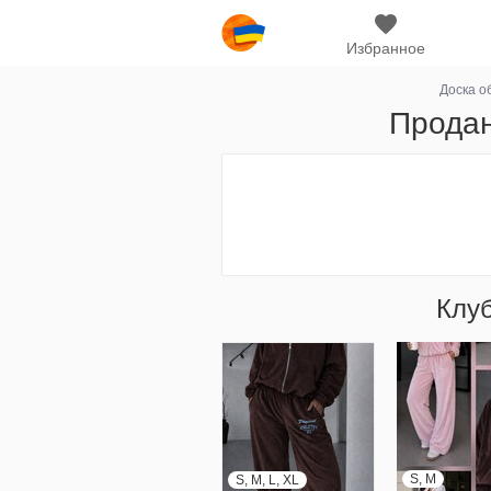
Избранное
Доска о
Продан
Клу
S, M
S, M, L, XL