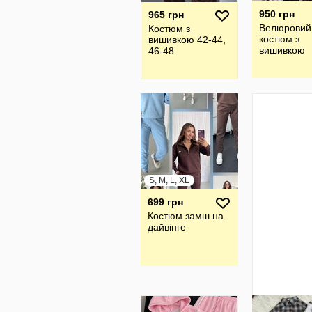
950 грн
965 грн
Велюровий
Костюм з
костюм з
вишивкою 42-44,
вишивкою
46-48
S, M, L, XL
699 грн
Костюм замш на
дайвінге