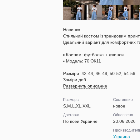
Новинка
Стильний костюм із трендовим прин
Ідеальний варіант для комфортних т
▪️ Костюм: футболка + джинси
▪️ Модель: 70ЮК11
Розміри: 42-44; 46-48; 50-52; 54-56
Заміри доб...
Развернуть описание
Размеры
Состояние
S,M,L,XL,XXL
новое
Доставка
Обновлено
По всей Украине
20.06.2026
Производител
Украина