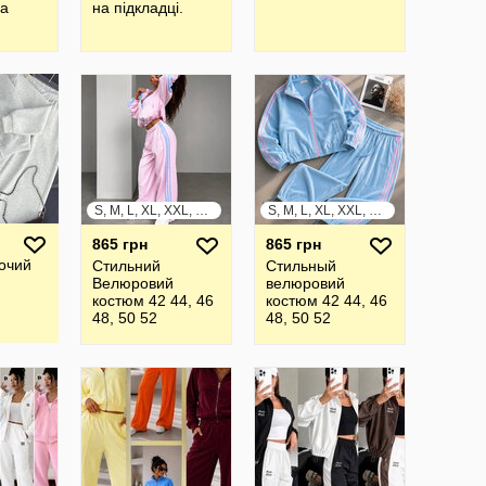
на
на підкладці.
S, M, L, XL, XXL, XXXL
S, M, L, XL, XXL, XXXL
865 грн
865 грн
очий
Стильний
Стильный
Велюровий
велюровий
костюм 42 44, 46
костюм 42 44, 46
48, 50 52
48, 50 52