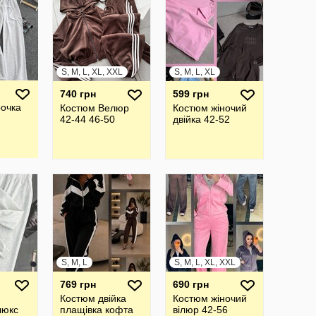
S, M, L, XL, XXL
S, M, L, XL
740 грн
599 грн
очка
Костюм Велюр
Костюм жіночий
42-44 46-50
двійка 42-52
S, M, L
S, M, L, XL, XXL
769 грн
690 грн
Костюм двійка
Костюм жіночий
люкс
плащівка кофта
вілюр 42-56