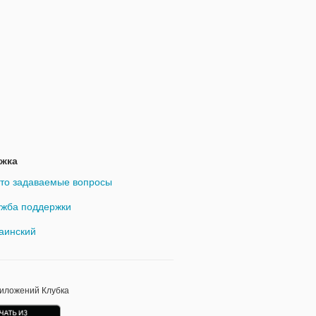
жка
то задаваемые вопросы
жба поддержки
аинский
риложений Клубка