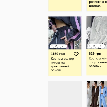
резинкою 
штанах
S, M, L, XL
S, M, L, XL
629 грн
1150 грн
Костюм жін
Костюм велюр
спортивний
плюш на
базовий
трикотажній
основі