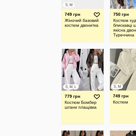
S, M
749 грн
750 грн
Жіночий базовий
Костюм худ
костюм двонитка
блискавці 
якісна дво
Туреччина
S, M
S, M, L
749 грн
779 грн
Костюм
Костюм Бомбер
штани плащівка