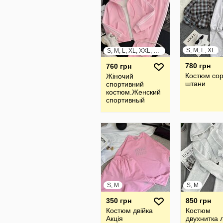
S, M, L, XL
S, M, L, XL, XXL, XXXL
780 грн
760 грн
Костюм сор
Жiночий
штани
спортивний
костюм.Женский
спортивный
костюм
S, M
S, M
350 грн
850 грн
Костюм двійка
Костюм
Акція
двухнитка 