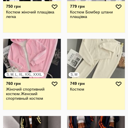
750 грн
779 грн
Костюм жіночий плащівка
Костюм Бомбер штани
легка
плащівка
S, M, L, XL, XXL, XXXL
S, M
760 грн
749 грн
Жiночий спортивний
Костюм
костюм.Женский
спортивный костюм