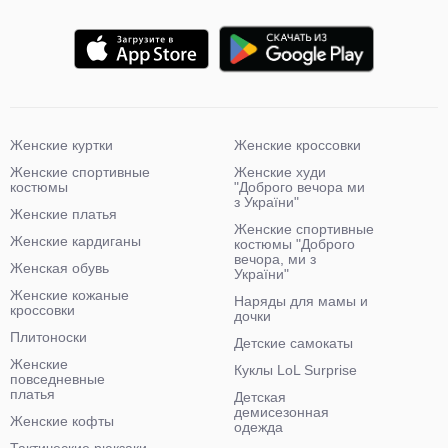
Женские куртки
Женские кроссовки
Женские спортивные
Женские худи
костюмы
"Доброго вечора ми
з України"
Женские платья
Женские спортивные
Женские кардиганы
костюмы "Доброго
вечора, ми з
Женская обувь
України"
Женские кожаные
Наряды для мамы и
кроссовки
дочки
Плитоноски
Детские самокаты
Женские
Куклы LoL Surprise
повседневные
платья
Детская
демисезонная
Женские кофты
одежда