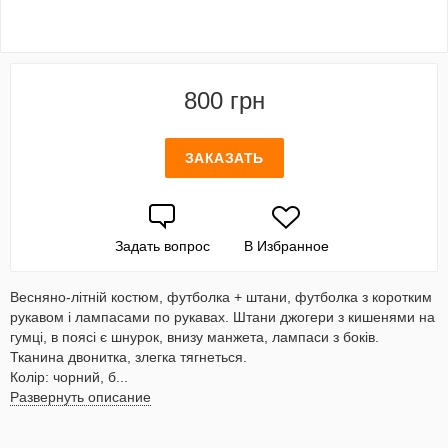
800 грн
ЗАКАЗАТЬ
Задать вопрос
В Избранное
Весняно-літній костюм, футболка + штани, футболка з коротким
рукавом і лампасами по рукавах. Штани джогери з кишенями на
гумці, в поясі є шнурок, внизу манжета, лампаси з боків.
Тканина двонитка, злегка тягнеться.
Колір: чорний, б...
Развернуть описание