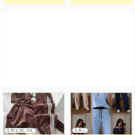
S, M, L, XL, XXL
S, M, L