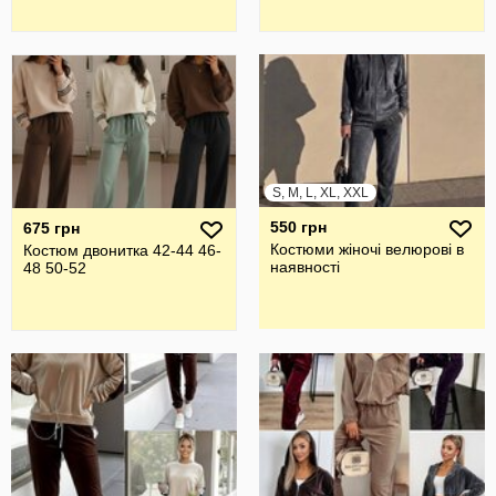
S, M, L, XL, XXL
550 грн
675 грн
Костюми жіночі велюрові в
Костюм двонитка 42-44 46-
наявності
48 50-52