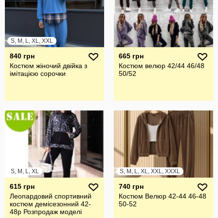
S, M, L, XL, XXL
840 грн
665 грн
Костюм жіночий двійка з
Костюм велюр 42/44 46/48
імітацією сорочки
50/52
S, M, L, XL
S, M, L, XL, XXL, XXXL
615 грн
740 грн
Леопардовий спортивний
Костюм Велюр 42-44 46-48
костюм демісезонний 42-
50-52
48р Розпродаж моделі