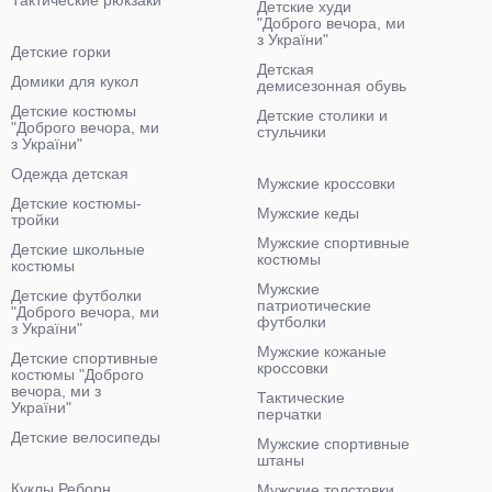
Тактические рюкзаки
Детские худи
"Доброго вечора, ми
з України"
Детские горки
Детская
Домики для кукол
демисезонная обувь
Детские костюмы
Детские столики и
"Доброго вечора, ми
стульчики
з України"
Одежда детская
Мужские кроссовки
Детские костюмы-
Мужские кеды
тройки
Мужские спортивные
Детские школьные
костюмы
костюмы
Мужские
Детские футболки
патриотические
"Доброго вечора, ми
футболки
з України"
Мужские кожаные
Детские спортивные
кроссовки
костюмы "Доброго
вечора, ми з
Тактические
України"
перчатки
Детские велосипеды
Мужские спортивные
штаны
Куклы Реборн
Мужские толстовки