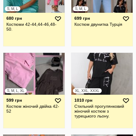
S, M, L
S, M, L
680 грн
699 грн
Костюми 42-44,44-46,48-
Костюм двунитка Турція
50.
S, M, L, XL
XL, XXL, XXXL
599 грн
1010 грн
Костюм жіночий двійка 42-
Стильний прогулянковий
52
жiночий костюм з
турецького льону.