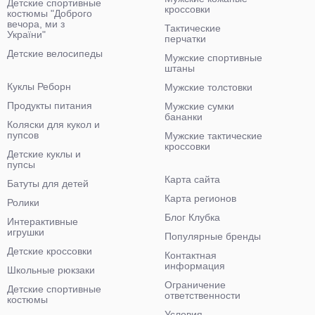
Детские спортивные
кроссовки
костюмы "Доброго
вечора, ми з
Тактические
України"
перчатки
Детские велосипеды
Мужские спортивные
штаны
Куклы Реборн
Мужские толстовки
Продукты питания
Мужские сумки
бананки
Коляски для кукол и
пупсов
Мужские тактические
кроссовки
Детские куклы и
пупсы
Карта сайта
Батуты для детей
Карта регионов
Ролики
Блог Клубка
Интерактивные
игрушки
Популярные бренды
Детские кроссовки
Контактная
информация
Школьные рюкзаки
Ограничение
Детские спортивные
ответственности
костюмы
Условия