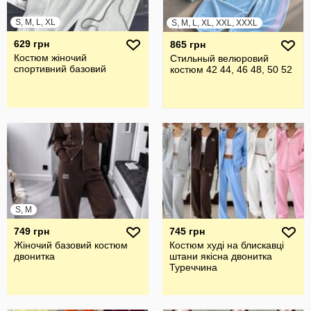
S, M, L, XL
S, M, L, XL, XXL, XXXL
629 грн
865 грн
Костюм жіночий
Стильный велюровий
спортивний базовий
костюм 42 44, 46 48, 50 52
S, M
749 грн
745 грн
Жіночий базовий костюм
Костюм худі на блискавці
двонитка
штани якісна двонитка
Туреччина