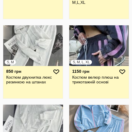
M,L,XL
S, M
S, M, L, XL
850 грн
1150 грн
Костюм двухнитка люкс
Костюм велюр плюш на
резинкою на штанах
трикотажній основі