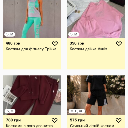
S, M
S, M
460 грн
350 грн
Костюм для фітнесу Трійка
Костюм двійка Акція
S, M
M, L, XL
780 грн
575 грн
Костюми з лого двонитка
Стильний літній костюм