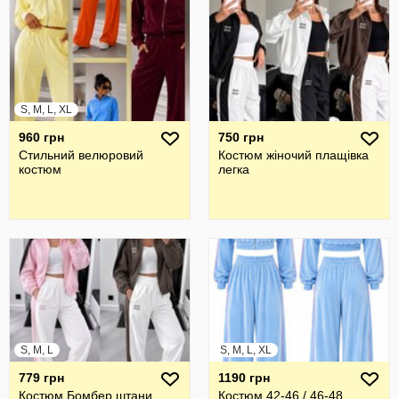
S, M, L, XL
960 грн
750 грн
Стильний велюровий
Костюм жіночий плащівка
костюм
легка
S, M, L
S, M, L, XL
779 грн
1190 грн
Костюм Бомбер штани
Костюм 42-46 / 46-48