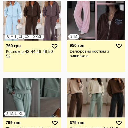
S, M
S, M, L, XL, XXL, XXXL
950 грн
760 грн
Велюровий костюм з
Костюм р 42-44,46-48,50-
вишивкою
52
S, M, L, XL
799 грн
675 грн