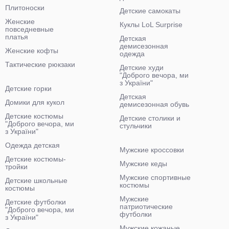
Плитоноски
Детские самокаты
Женские
Куклы LoL Surprise
повседневные
платья
Детская
демисезонная
Женские кофты
одежда
Тактические рюкзаки
Детские худи
"Доброго вечора, ми
з України"
Детские горки
Детская
Домики для кукол
демисезонная обувь
Детские костюмы
Детские столики и
"Доброго вечора, ми
стульчики
з України"
Одежда детская
Мужские кроссовки
Детские костюмы-
Мужские кеды
тройки
Мужские спортивные
Детские школьные
костюмы
костюмы
Мужские
Детские футболки
патриотические
"Доброго вечора, ми
футболки
з України"
Мужские кожаные