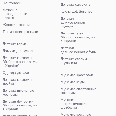
Плитоноски
Детские самокаты
Женские
Куклы LoL Surprise
повседневные
платья
Детская
демисезонная
Женские кофты
одежда
Тактические рюкзаки
Детские худи
"Доброго вечора, ми
з України"
Детские горки
Детская
Домики для кукол
демисезонная обувь
Детские костюмы
Детские столики и
"Доброго вечора, ми
стульчики
з України"
Одежда детская
Мужские кроссовки
Детские костюмы-
Мужские кеды
тройки
Мужские спортивные
Детские школьные
костюмы
костюмы
Мужские
Детские футболки
патриотические
"Доброго вечора, ми
футболки
з України"
Мужские кожаные