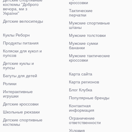
Детские спортивные
кроссовки
костюмы "Доброго
вечора, ми з
Тактические
України"
перчатки
Детские велосипеды
Мужские спортивные
штаны
Куклы Реборн
Мужские толстовки
Продукты питания
Мужские сумки
бананки
Коляски для кукол и
пупсов
Мужские тактические
кроссовки
Детские куклы и
пупсы
Карта сайта
Батуты для детей
Карта регионов
Ролики
Блог Клубка
Интерактивные
игрушки
Популярные бренды
Детские кроссовки
Контактная
информация
Школьные рюкзаки
Ограничение
Детские спортивные
ответственности
костюмы
Условия