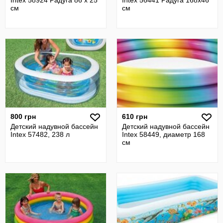
Intex 58924 Радуга 86 х 25
Intex 56441 Радуга 168х46
см
см
800 грн
610 грн
Детский надувной бассейн
Детский надувной бассейн
Intex 57482, 238 л
Intex 58449, диаметр 168
см