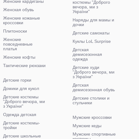
Женские кардиганы
костюмы "Доброго
вечора, ми з
Женская обувь
України"
Женские кожаные
Наряды для мамы и
кроссовки
дочки
Плитоноски
Детские самокаты
Женские
Куклы LoL Surprise
повседневные
платья
Детская
демисезонная
Женские кофты
одежда
Тактические рюкзаки
Детские худи
"Доброго вечора, ми
з України"
Детские горки
Детская
Домики для кукол
демисезонная обувь
Детские костюмы
Детские столики и
"Доброго вечора, ми
стульчики
з України"
Одежда детская
Мужские кроссовки
Детские костюмы-
Мужские кеды
тройки
Мужские спортивные
Детские школьные
костюмы