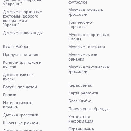
футболки
з України"
Мужские кожаные
Детские спортивные
кроссовки
костюмы "Доброго
вечора, ми з
Тактические
України"
перчатки
Детские велосипеды
Мужские спортивные
штаны
Куклы Реборн
Мужские толстовки
Продукты питания
Мужские сумки
бананки
Коляски для кукол и
пупсов
Мужские тактические
кроссовки
Детские куклы и
пупсы
Карта сайта
Батуты для детей
Карта регионов
Ролики
Блог Клубка
Интерактивные
игрушки
Популярные бренды
Детские кроссовки
Контактная
информация
Школьные рюкзаки
Ограничение
Детские спортивные