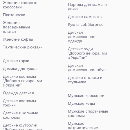
Женские кожаные
Наряды для мамы и
кроссовки
дочки
Плитоноски
Детские самокаты
Женские
Куклы LoL Surprise
повседневные
платья
Детская
демисезонная
Женские кофты
одежда
Тактические рюкзаки
Детские худи
"Доброго вечора, ми
з України"
Детские горки
Детская
Домики для кукол
демисезонная обувь
Детские костюмы
Детские столики и
"Доброго вечора, ми
стульчики
з України"
Одежда детская
Мужские кроссовки
Детские костюмы-
Мужские кеды
тройки
Мужские спортивные
Детские школьные
костюмы
костюмы
Мужские
Детские футболки
патриотические
"Доброго вечора, ми