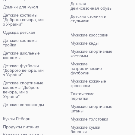
Детская
Домики для кукол
демисезонная обувь
Детские костюмы
Детские столики и
"Доброго вечора, ми
стульчики
з України"
Одежда детская
Мужские кроссовки
Детские костюмы-
Мужские кеды
тройки
Мужские спортивные
Детские школьные
костюмы
костюмы
Мужские
Детские футболки
патриотические
"Доброго вечора, ми
футболки
з України"
Мужские кожаные
Детские спортивные
кроссовки
костюмы "Доброго
вечора, ми з
Тактические
України"
перчатки
Детские велосипеды
Мужские спортивные
штаны
Куклы Реборн
Мужские толстовки
Продукты питания
Мужские сумки
бананки