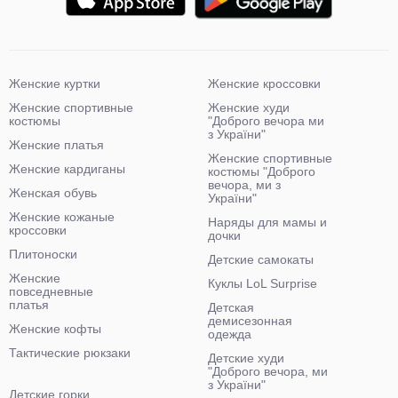
Женские куртки
Женские кроссовки
Женские спортивные
Женские худи
костюмы
"Доброго вечора ми
з України"
Женские платья
Женские спортивные
Женские кардиганы
костюмы "Доброго
вечора, ми з
Женская обувь
України"
Женские кожаные
Наряды для мамы и
кроссовки
дочки
Плитоноски
Детские самокаты
Женские
Куклы LoL Surprise
повседневные
платья
Детская
демисезонная
Женские кофты
одежда
Тактические рюкзаки
Детские худи
"Доброго вечора, ми
з України"
Детские горки