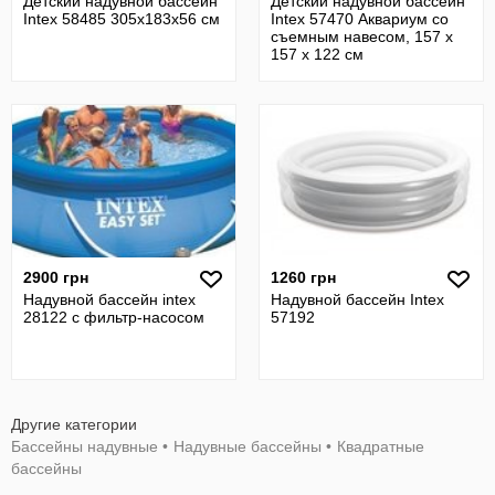
Детский надувной бассейн
Детский надувной бассейн
Intex 58485 305x183х56 см
Intex 57470 Аквариум со
съемным навесом, 157 х
157 х 122 см
2900 грн
1260 грн
Надувной бассейн intex
Надувной бассейн Intex
28122 с фильтр-насосом
57192
Другие категории
Бассейны надувные
•
Надувные бассейны
•
Квадратные
бассейны