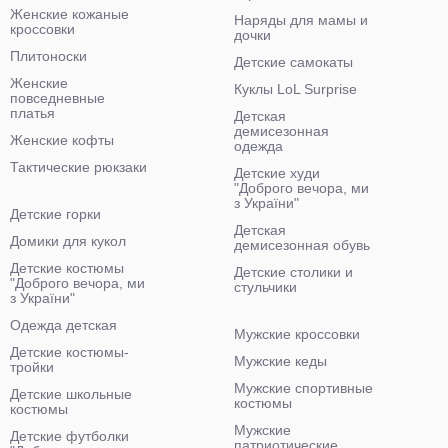
Женские кожаные
Наряды для мамы и
кроссовки
дочки
Плитоноски
Детские самокаты
Женские
Куклы LoL Surprise
повседневные
платья
Детская
демисезонная
Женские кофты
одежда
Тактические рюкзаки
Детские худи
"Доброго вечора, ми
з України"
Детские горки
Детская
Домики для кукол
демисезонная обувь
Детские костюмы
Детские столики и
"Доброго вечора, ми
стульчики
з України"
Одежда детская
Мужские кроссовки
Детские костюмы-
Мужские кеды
тройки
Мужские спортивные
Детские школьные
костюмы
костюмы
Мужские
Детские футболки
патриотические