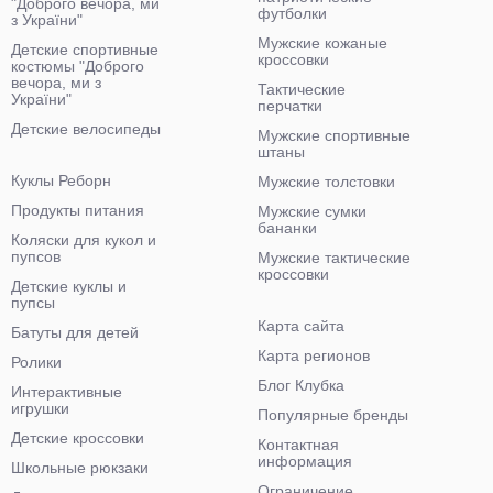
"Доброго вечора, ми
футболки
з України"
Мужские кожаные
Детские спортивные
кроссовки
костюмы "Доброго
вечора, ми з
Тактические
України"
перчатки
Детские велосипеды
Мужские спортивные
штаны
Куклы Реборн
Мужские толстовки
Продукты питания
Мужские сумки
бананки
Коляски для кукол и
пупсов
Мужские тактические
кроссовки
Детские куклы и
пупсы
Карта сайта
Батуты для детей
Карта регионов
Ролики
Блог Клубка
Интерактивные
игрушки
Популярные бренды
Детские кроссовки
Контактная
информация
Школьные рюкзаки
Ограничение