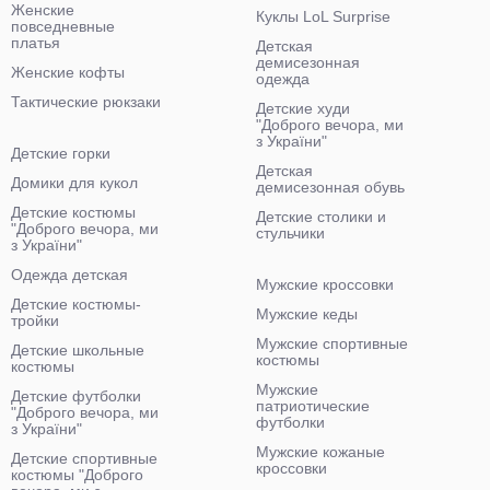
Женские
Куклы LoL Surprise
повседневные
платья
Детская
демисезонная
Женские кофты
одежда
Тактические рюкзаки
Детские худи
"Доброго вечора, ми
з України"
Детские горки
Детская
Домики для кукол
демисезонная обувь
Детские костюмы
Детские столики и
"Доброго вечора, ми
стульчики
з України"
Одежда детская
Мужские кроссовки
Детские костюмы-
Мужские кеды
тройки
Мужские спортивные
Детские школьные
костюмы
костюмы
Мужские
Детские футболки
патриотические
"Доброго вечора, ми
футболки
з України"
Мужские кожаные
Детские спортивные
кроссовки
костюмы "Доброго