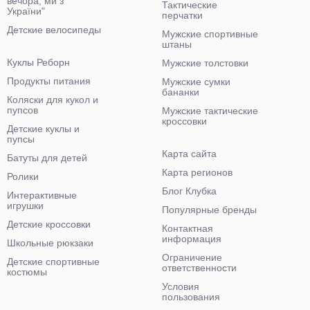
вечора, ми з
Тактические
України"
перчатки
Детские велосипеды
Мужские спортивные
штаны
Куклы Реборн
Мужские толстовки
Продукты питания
Мужские сумки
бананки
Коляски для кукол и
пупсов
Мужские тактические
кроссовки
Детские куклы и
пупсы
Карта сайта
Батуты для детей
Карта регионов
Ролики
Блог Клубка
Интерактивные
игрушки
Популярные бренды
Детские кроссовки
Контактная
информация
Школьные рюкзаки
Ограничение
Детские спортивные
ответственности
костюмы
Условия
пользования