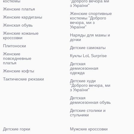
костюмы
"Доброго вечора ми
з України"
Женские платья
Женские спортивные
Женские кардиганы
костюмы "Доброго
вечора, ми з
Женская обувь
України"
Женские кожаные
Наряды для мамы и
кроссовки
дочки
Плитоноски
Детские самокаты
Женские
Куклы LoL Surprise
повседневные
платья
Детская
демисезонная
Женские кофты
одежда
Тактические рюкзаки
Детские худи
"Доброго вечора, ми
з України"
Детская
демисезонная обувь
Детские столики и
стульчики
Детские горки
Мужские кроссовки