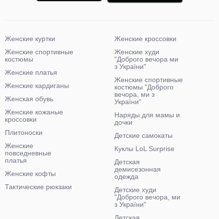
Женские куртки
Женские кроссовки
Женские спортивные
Женские худи
костюмы
"Доброго вечора ми
з України"
Женские платья
Женские спортивные
Женские кардиганы
костюмы "Доброго
вечора, ми з
Женская обувь
України"
Женские кожаные
Наряды для мамы и
кроссовки
дочки
Плитоноски
Детские самокаты
Женские
Куклы LoL Surprise
повседневные
платья
Детская
демисезонная
Женские кофты
одежда
Тактические рюкзаки
Детские худи
"Доброго вечора, ми
з України"
Детская