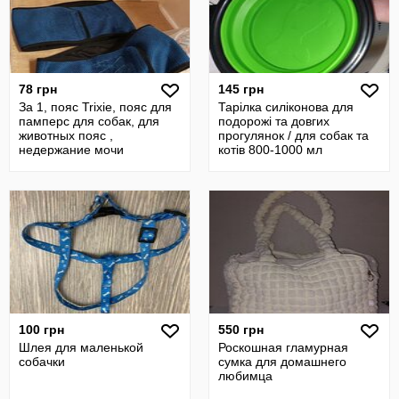
78 грн
145 грн
За 1, пояс Trixie, пояс для
Тарілка силіконова для
памперс для собак, для
подорожі та довгих
животных пояс ,
прогулянок / для собак та
недержание мочи
котів 800-1000 мл
животные
18х12.5х6.5см
100 грн
550 грн
Шлея для маленькой
Роскошная гламурная
собачки
сумка для домашнего
любимца