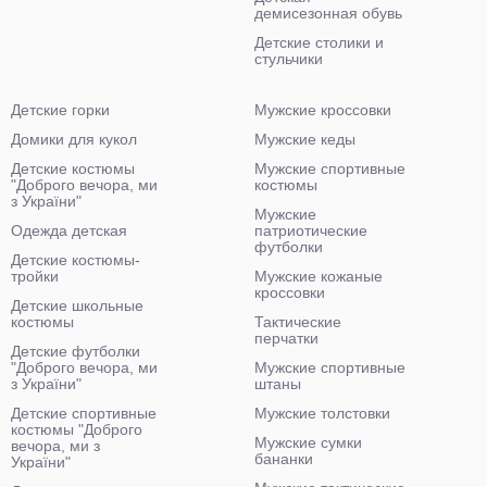
демисезонная обувь
Детские столики и
стульчики
Детские горки
Мужские кроссовки
Домики для кукол
Мужские кеды
Детские костюмы
Мужские спортивные
"Доброго вечора, ми
костюмы
з України"
Мужские
Одежда детская
патриотические
футболки
Детские костюмы-
тройки
Мужские кожаные
кроссовки
Детские школьные
костюмы
Тактические
перчатки
Детские футболки
"Доброго вечора, ми
Мужские спортивные
з України"
штаны
Детские спортивные
Мужские толстовки
костюмы "Доброго
Мужские сумки
вечора, ми з
бананки
України"