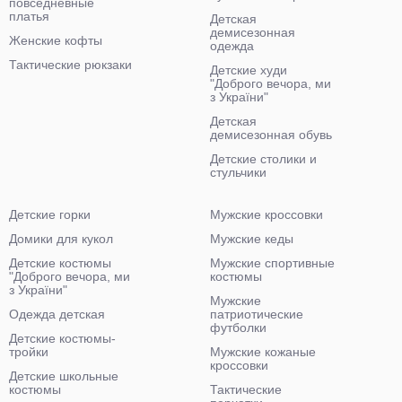
повседневные
платья
Детская
демисезонная
Женские кофты
одежда
Тактические рюкзаки
Детские худи
"Доброго вечора, ми
з України"
Детская
демисезонная обувь
Детские столики и
стульчики
Детские горки
Мужские кроссовки
Домики для кукол
Мужские кеды
Детские костюмы
Мужские спортивные
"Доброго вечора, ми
костюмы
з України"
Мужские
Одежда детская
патриотические
футболки
Детские костюмы-
тройки
Мужские кожаные
кроссовки
Детские школьные
костюмы
Тактические