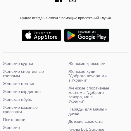
Будьте всегда на связи с помощью приложений Клубка
Женские куртки
Женские кроссовки
Женские спортивные
Женские худи
костюмы
"Доброго вечора ми
з України"
Женские платья
Женские спортивные
Женские кардиганы
костюмы "Доброго
вечора, ми з
Женская обувь
України"
Женские кожаные
Наряды для мамы и
кроссовки
дочки
Плитоноски
Детские самокаты
Женские
Куклы LoL Surprise