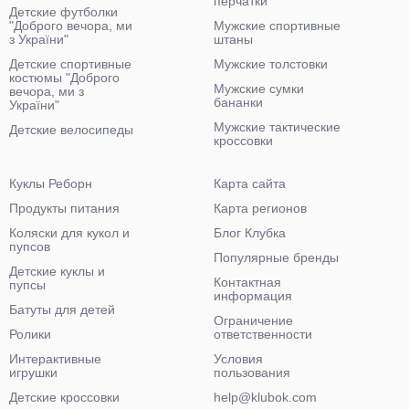
перчатки
Детские футболки
"Доброго вечора, ми
Мужские спортивные
з України"
штаны
Детские спортивные
Мужские толстовки
костюмы "Доброго
Мужские сумки
вечора, ми з
бананки
України"
Мужские тактические
Детские велосипеды
кроссовки
Куклы Реборн
Карта сайта
Продукты питания
Карта регионов
Коляски для кукол и
Блог Клубка
пупсов
Популярные бренды
Детские куклы и
Контактная
пупсы
информация
Батуты для детей
Ограничение
Ролики
ответственности
Интерактивные
Условия
игрушки
пользования
Детские кроссовки
help@klubok.com