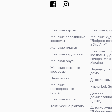
Женские куртки
Женские кро
Женские спортивные
Женские худ
костюмы
"Доброго ве
з України"
Женские платья
Женские спо
Женские кардиганы
костюмы "До
вечора, ми з
Женская обувь
України"
Женские кожаные
Наряды для
кроссовки
дочки
Плитоноски
Детские сам
Женские
Куклы LoL Su
повседневные
платья
Детская
демисезонн
Женские кофты
одежда
Тактические рюкзаки
Детские худи
"Доброго веч