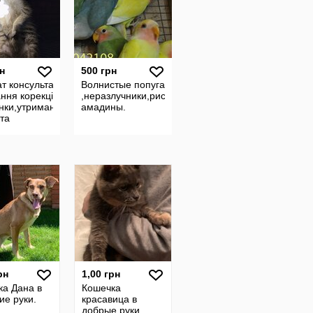
н
500 грн
т консультації
Волнистые попугаи
ння корекція
,неразлучники,рисовые
нки,утримання
амадины.
та
рн
1,00 грн
ка Дана в
Кошечка
ие руки.
красавица в
добрые руки.