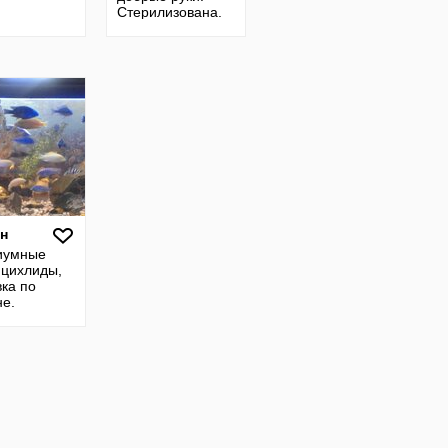
Стерилизована.
рн
иумные
 цихлиды,
вка по
не.