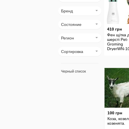
Бренд
Состояние
410 грн
Фен щітка 
Регион
шерсті Pet-
Groming
DryerWN-1
Сортировка
Черный список
100 грн
Коза, козел
козенята.