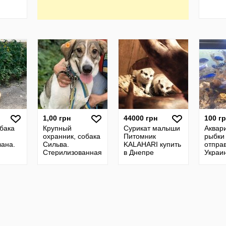
1,00 грн
44000 грн
100 г
бака
Крупный
Сурикат малыши
Аквар
охранник, собака
Питомник
рыбки
ана.
Сильва.
KALAHARI купить
отпра
Стерилизованная.
в Днепре
Украи