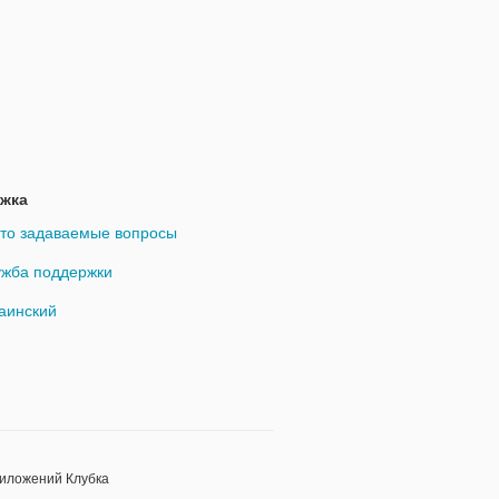
жка
то задаваемые вопросы
жба поддержки
аинский
риложений Клубка