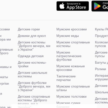
ссовки
Детские горки
Мужские кроссовки
Куклы Р
и
Домики для кукол
Мужские кеды
Продукт
чора ми
Детские костюмы
Мужские спортивные
Коляски
"Доброго вечора, ми
костюмы
пупсов
ртивные
з України"
Мужские
Детские
брого
Одежда детская
патриотические
пупсы
футболки
Детские костюмы-
Батуты 
тройки
Мужские кожаные
 мамы и
Ролики
кроссовки
Детские школьные
Интера
костюмы
Тактические
окаты
игрушки
перчатки
Детские футболки
rprise
Детские
"Доброго вечора, ми
Мужские спортивные
з України"
штаны
Школьн
ая
Детские спортивные
Мужские толстовки
Детские
костюмы "Доброго
костюм
Мужские сумки
вечора, ми з
бананки
ора, ми
України"