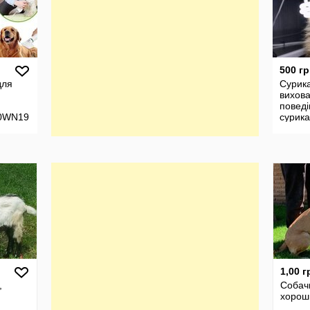
500 гр
для
Сурика
вихова
поведі
0WN19
сурика
1,00 г
,
Собач
хорош