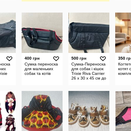
400 грн
500 грн
350 гр
носка
Сумка переноска
Сумка-Переноска
Когтет
них
для маленьких
для собак і кішок
котят 
ixie
собак та котів
Trixie Riva Carrier
компл
26 х 30 x 45 см до
7 кг