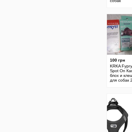
собак
100 грн
KRKA Fypry
Spot On Ка
блох и кле
для собак 2
VETOCANI