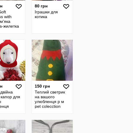
рн
80 грн
Soft
Іграшки для
s with
котика
м'яка
а-жилетка
рн
150 грн
двійна
Теплий светрик
 капор для
на вашого
о
улюбленця р м
енця
pet colecction