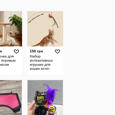
н
150 грн
очка для
Набор
с игровым
интеактивных
ексом
игрушек для
кошек котят
Комплект