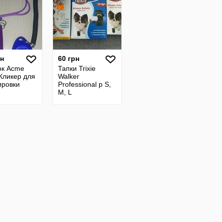
рн
60 грн
ок Acme
Тапки Trixie
Кликер для
Walker
ировки
Professional р S,
M, L