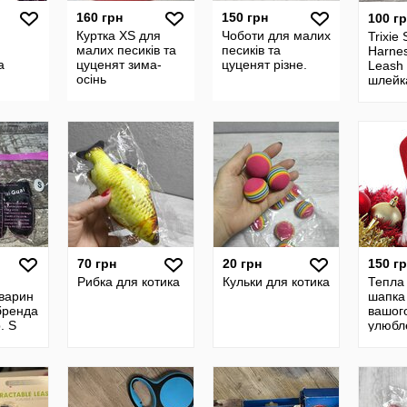
160 грн
150 грн
100 г
Куртка XS для
Чоботи для малих
Trixie 
малих песиків та
песиків та
Harnes
а
цуценят зима-
цуценят різне.
Leash 
осінь
шлейк
умка
для
70 грн
20 грн
150 г
Рибка для котика
Кульки для котика
Тепла 
варин
шапка
бренда
вашог
. S
улюбл