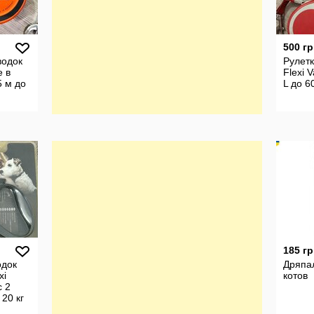
500 гр
водок
Рулетк
e в
Flexi 
5 м до
L до 60
185 гр
одок
Дряпа
xi
котов
c 2
 20 кг