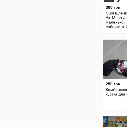
300 грн
Curli шлейк
Air-Mesh д
маленької
собачки р.
250 грн
Комбинезо
куртка для