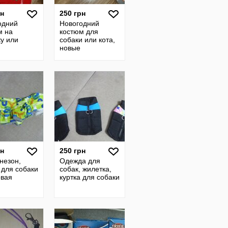
рн
250 грн
одний
Новогодний
м на
костюм для
ку или
собаки или кота,
новые
рн
250 грн
незон,
Одежда для
 для собаки
собак, жилетка,
овая
куртка для собаки