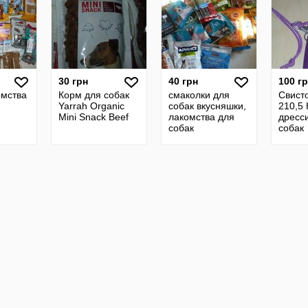
30 грн
40 грн
100 г
омства
Корм для собак
смаколки для
Свист
Yarrah Organic
собак вкусняшки,
210,5 
Mini Snack Beef
лакомства для
дресс
собак
собак