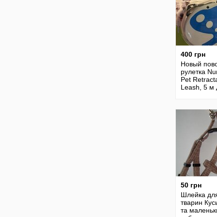
400 грн
Новый пово
рулетка Nu
Pet Retract
Leash, 5 м 
кг
50 грн
Шлейка дл
тварин Кусь
та маленьк