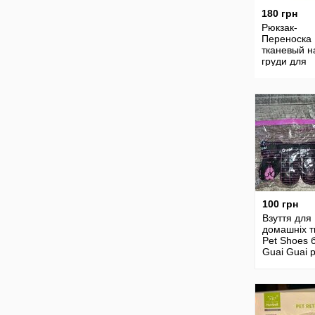
180 грн
Рюкзак-
Переноска
тканевый н
груди для
домашних
животных с
переноска 
собак
100 грн
Взуття для
домашніх т
Pet Shoes 
Guai Guai р