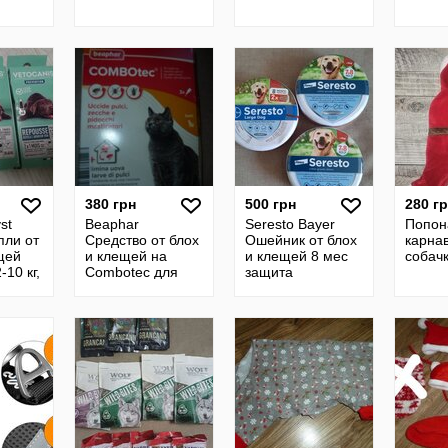
380 грн
500 грн
280 г
st
Beaphar
Seresto Bayer
Попон
пли от
Средство от блох
Ошейник от блох
карна
щей
и клещей на
и клещей 8 мес
собач
-10 кг,
Combotec для
защита
S
кошек