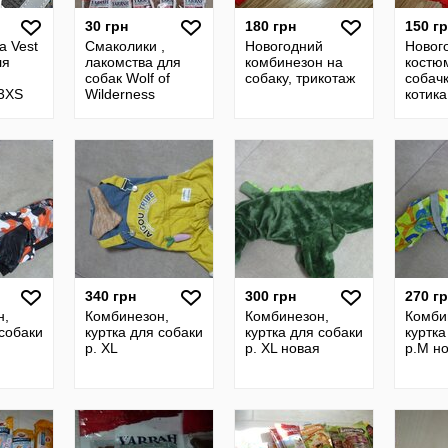
30 грн
180 грн
150 г
а Vest
Смаколики ,
Новогодний
Новог
ля
лакомства для
комбинезон на
костю
собак Wolf of
собаку, трикотаж
собач
 3XS
Wilderness
котика
340 грн
300 грн
270 г
н,
Комбинезон,
Комбинезон,
Комби
 собаки
куртка для собаки
куртка для собаки
куртка
р. XL
р. XL новая
р.M н