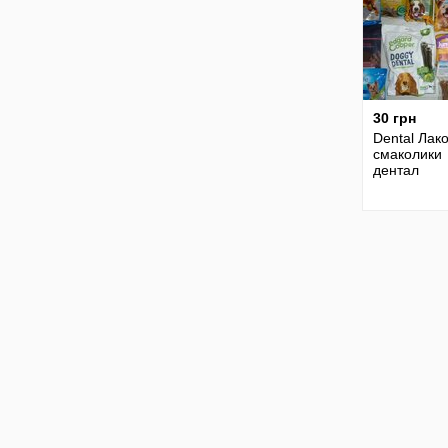
30 грн
Dental Лак
смаколики
дентал