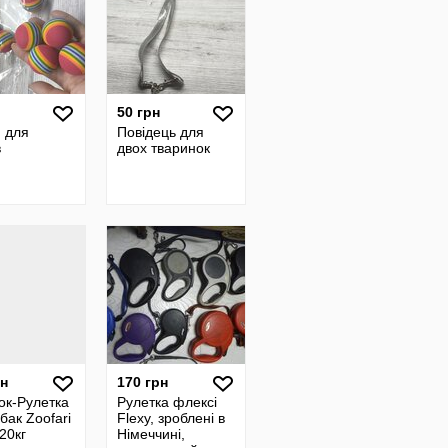
50 грн
и для
Повідець для
в
двох тваринок
рн
170 грн
ок-Рулетка
Рулетка флексі
бак Zoofari
Flexy, зроблені в
20кг
Німеччині,