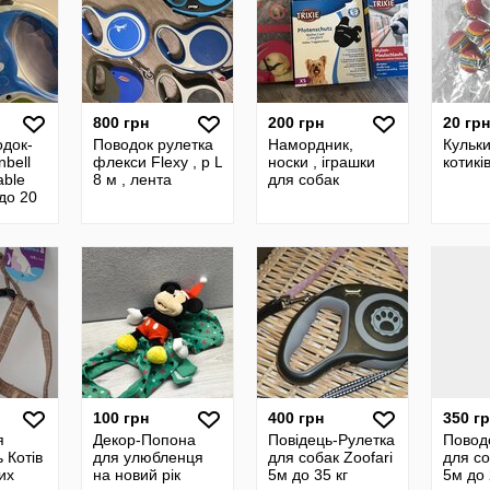
800 грн
200 грн
20 грн
док-
Поводок рулетка
Намордник,
Кульк
nbell
флекси Flexy , р L
носки , іграшки
котикі
able
8 м , лента
для собак
до 20
100 грн
400 грн
350 г
я
Декор-Попона
Повідець-Рулетка
Повод
 Котів
для улюбленця
для собак Zoofari
для со
их
на новий рік
5м до 35 кг
5м до 