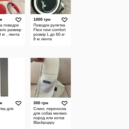
н
1000 грн
а поводок
Поводок рулетка
Vario размер
Flexi new comfort
 кг , лента
розмір L до 60 кг
8 м лента
н
300 грн
лка для
Слинг, переноска
для собак мелких
пород или котов
Blackpuppy