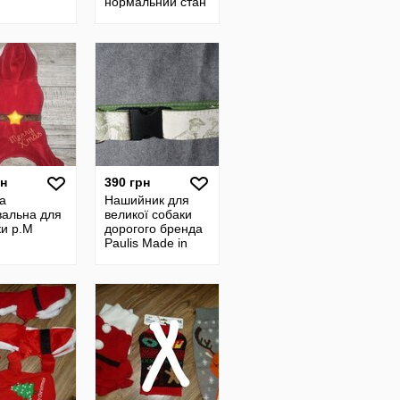
нормальний стан
рн
390 грн
а
Нашийник для
вальна для
великої собаки
ки р.М
дорогого бренда
Paulis Made in
Vienna