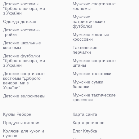
Детские костюмы
Мужские спортивные
"Доброго вечора, ми
костюмы
з України"
Мужские
Одежда детская
патриотические
футболки
Детские костюмы-
тройки
Мужские кожаные
кроссовки
Детские школьные
костюмы
Тактические
перчатки
Детские футболки
"Доброго вечора, ми
Мужские спортивные
з України"
штаны
Детские спортивные
Мужские толстовки
костюмы "Доброго
Мужские сумки
вечора, ми з
бананки
України"
Мужские тактические
Детские велосипеды
кроссовки
Куклы Реборн
Карта сайта
Продукты питания
Карта регионов
Коляски для кукол и
Блог Клубка
пупсов