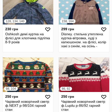
128, 134, 140
158, 164
230 грн
299 грн
Oshkosh демі куртка на
Disney. стильна утеплена
флісі для хлопчика підлітка
куртка-вітровка, худі з
8-9 років
капюшоном. на флісі, колір
хакі з синім, на осінь -
98, 104
86, 92
250 грн
250 грн
Чарівний новорічний светр
Чарівний новорічний светр
ф.NEXT р-98/104 гарний
ф.Lupilu р-86/92 гарний
стан
стан