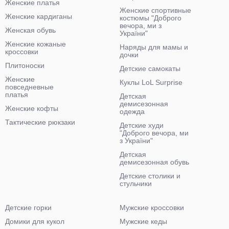
Женские платья
Женские спортивные
Женские кардиганы
костюмы "Доброго
вечора, ми з
Женская обувь
України"
Женские кожаные
Наряды для мамы и
кроссовки
дочки
Плитоноски
Детские самокаты
Женские
Куклы LoL Surprise
повседневные
платья
Детская
демисезонная
Женские кофты
одежда
Тактические рюкзаки
Детские худи
"Доброго вечора, ми
з України"
Детская
демисезонная обувь
Детские столики и
стульчики
Детские горки
Мужские кроссовки
Домики для кукол
Мужские кеды