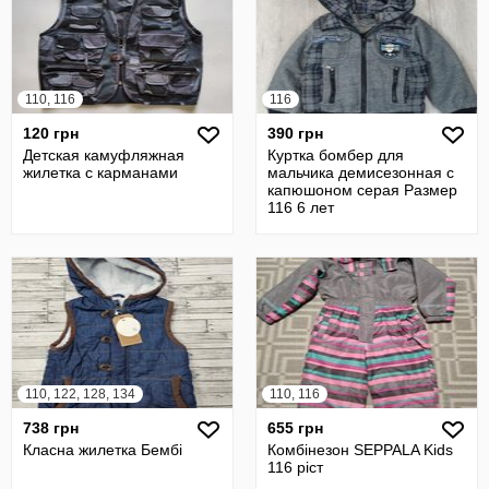
110, 116
116
120 грн
390 грн
Детская камуфляжная
Куртка бомбер для
жилетка с карманами
мальчика демисезонная с
капюшоном серая Размер
116 6 лет
110, 122, 128, 134
110, 116
738 грн
655 грн
Класна жилетка Бембі
Комбінезон SEPPALA Kids
116 ріст