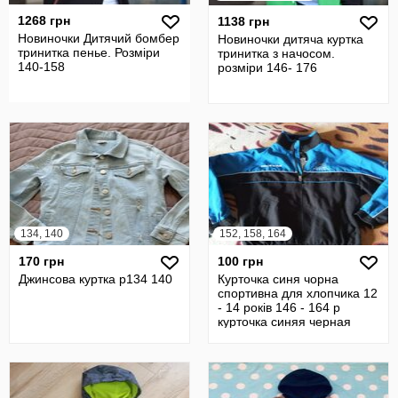
1268 грн
1138 грн
Новиночки Дитячий бомбер
Новиночки дитяча куртка
тринитка пенье. Розміри
тринитка з начосом.
140-158
розміри 146- 176
134, 140
152, 158, 164
170 грн
100 грн
Джинсова куртка р134 140
Курточка синя чорна
спортивна для хлопчика 12
- 14 років 146 - 164 р
курточка синяя черная
спортивн