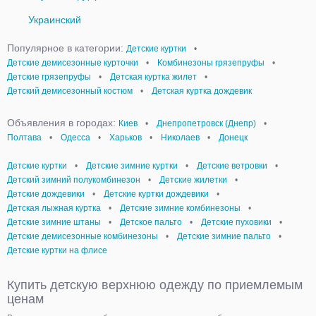
Украинский
Популярное в категории:
Детские куртки
•
Детские демисезонные курточки
•
Комбинезоны грязепруфы
•
Детские грязепруфы
•
Детская куртка жилет
•
Детский демисезонный костюм
•
Детская куртка дождевик
Объявления в городах:
Киев
•
Днепропетровск (Днепр)
•
Полтава
•
Одесса
•
Харьков
•
Николаев
•
Донецк
Детские куртки
•
Детские зимние куртки
•
Детские ветровки
•
Детский зимний полукомбинезон
•
Детские жилетки
•
Детские дождевики
•
Детские куртки дождевики
•
Детская лыжная куртка
•
Детские зимние комбинезоны
•
Детские зимние штаны
•
Детское пальто
•
Детские пуховики
•
Детские демисезонные комбинезоны
•
Детские зимние пальто
•
Детские куртки на флисе
Купить детскую верхнюю одежду по приемлемым
ценам