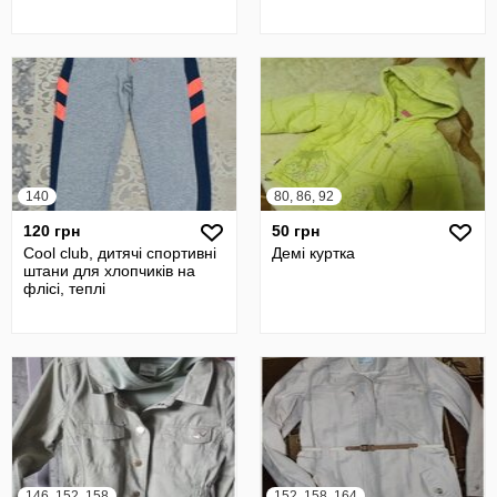
140
80, 86, 92
120 грн
50 грн
Cool club, дитячі спортивні
Демі куртка
штани для хлопчиків на
флісі, теплі
146, 152, 158
152, 158, 164