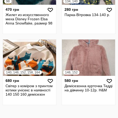
98
134, 140
470 грн
280 грн
Жилет из искусственного
Парка-Вітровка 134-140 р.
меха Disney Frozen Elsa
Anna Snowflake, размер 98
140, 146, 152, 158, 164
146, 152
680 грн
580 грн
Світер з коміром з принтом
Демісезонна курточка Тедді
котики унісекс в наявності
на дівчинку 10-12р. H&M
140 150 160 демісезон