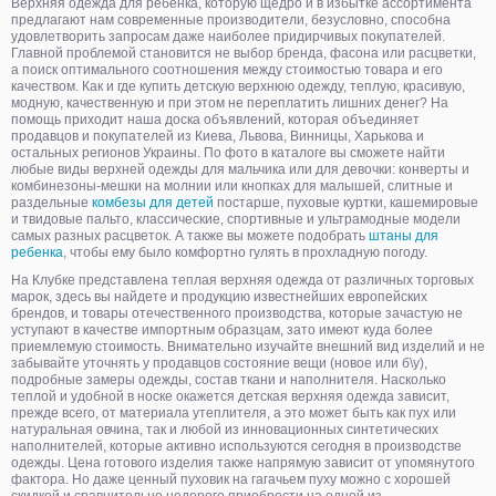
Верхняя одежда для ребенка, которую щедро и в избытке ассортимента
предлагают нам современные производители, безусловно, способна
удовлетворить запросам даже наиболее придирчивых покупателей.
Главной проблемой становится не выбор бренда, фасона или расцветки,
а поиск оптимального соотношения между стоимостью товара и его
качеством. Как и где купить детскую верхнюю одежду, теплую, красивую,
модную, качественную и при этом не переплатить лишних денег? На
помощь приходит наша доска объявлений, которая объединяет
продавцов и покупателей из Киева, Львова, Винницы, Харькова и
остальных регионов Украины. По фото в каталоге вы сможете найти
любые виды верхней одежды для мальчика или для девочки: конверты и
комбинезоны-мешки на молнии или кнопках для малышей, слитные и
раздельные
комбезы для детей
постарше, пуховые куртки, кашемировые
и твидовые пальто, классические, спортивные и ультрамодные модели
самых разных расцветок. А также вы можете подобрать
штаны для
ребенка
, чтобы ему было комфортно гулять в прохладную погоду.
На Клубке представлена теплая верхняя одежда от различных торговых
марок, здесь вы найдете и продукцию известнейших европейских
брендов, и товары отечественного производства, которые зачастую не
уступают в качестве импортным образцам, зато имеют куда более
приемлемую стоимость. Внимательно изучайте внешний вид изделий и не
забывайте уточнять у продавцов состояние вещи (новое или б\у),
подробные замеры одежды, состав ткани и наполнителя. Насколько
теплой и удобной в носке окажется детская верхняя одежда зависит,
прежде всего, от материала утеплителя, а это может быть как пух или
натуральная овчина, так и любой из инновационных синтетических
наполнителей, которые активно используются сегодня в производстве
одежды. Цена готового изделия также напрямую зависит от упомянутого
фактора. Но даже ценный пуховик на гагачьем пуху можно с хорошей