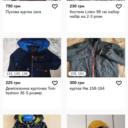
750 грн
230 грн
Пухова куртка zara
Костюм Lotex 98 см набор
набір на 2-3 роки
134, 140, 146
158, 164
225 грн
300 грн
Демісезонна курточка Tom
куртка Нм 158-164
fashion 36 S розмір.