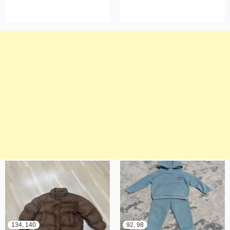
134, 140
92, 98