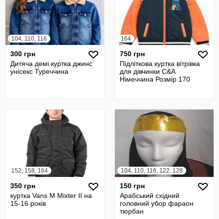
104, 110, 116
164
300 грн
750 грн
Дитяча демі куртка джинс
Підліткова куртка вітрівка
унісекс Туреччина
для дівчинки C&A
Німеччина Розмір 170
152, 158, 164
104, 110, 116, 122, 128
350 грн
150 грн
куртка Vans M Mixter II на
Арабський східний
15-16 років
головний убор фараон
тюрбан