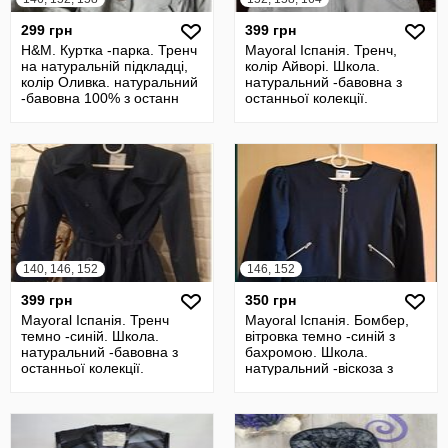
299 грн
399 грн
H&M. Куртка -парка. Тренч
Mayoral Іспанія. Тренч,
на натуральній підкладці,
колір Айворі. Школа.
колір Оливка. натуральний
натуральний -бавовна з
-бавовна 100% з останн
останньої колекції.
стильний, ак
140, 146, 152
146, 152
399 грн
350 грн
Mayoral Іспанія. Тренч
Mayoral Іспанія. Бомбер,
темно -синій. Школа.
вітровка темно -синій з
натуральний -бавовна з
бахромою. Школа.
останньої колекції.
натуральний -віскоза з
стильний, ак
останньої