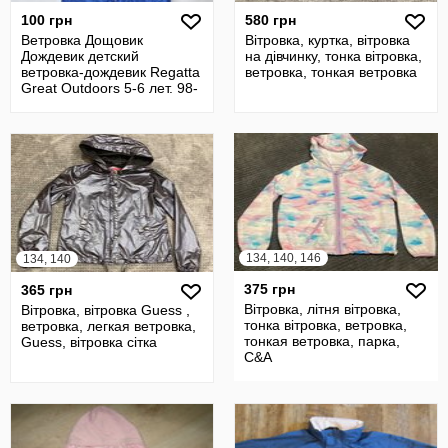
100 грн
580 грн
Ветровка Дощовик
Вітровка, куртка, вітровка
Дождевик детский
на дівчинку, тонка вітровка,
ветровка-дождевик Regatta
ветровка, тонкая ветровка
Great Outdoors 5-6 лет. 98-
110 см
134, 140, 146
134, 140
375 грн
365 грн
Вітровка, літня вітровка,
Вітровка, вітровка Guess ,
тонка вітровка, ветровка,
ветровка, легкая ветровка,
тонкая ветровка, парка,
Guess, вітровка сітка
C&A