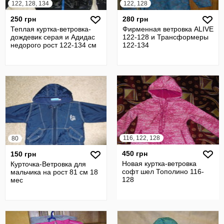
122, 128, 134
122, 128
250 грн
280 грн
Теплая куртка-ветровка-
Фирменная ветровка ALIVE
дождевик серая и Адидас
122-128 и Трансформеры
недорого рост 122-134 см
122-134
116, 122, 128
80
450 грн
150 грн
Новая куртка-ветровка
Курточка-Ветровка для
софт шел Тополино 116-
мальчика на рост 81 см 18
128
мес