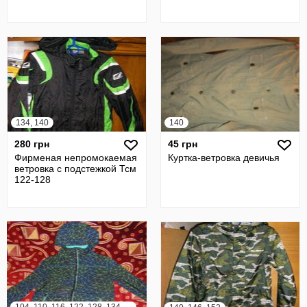
134, 140
140
280 грн
45 грн
Фирменая непромокаемая
Куртка-ветровка девичья
ветровка с подстежкой Тсм
122-128