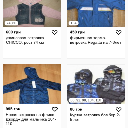
74, 80
134
600 грн
450 грн
джинсовая ветровка
фирменная термо-
CHICCO, рост 74 см
ветровка Regatta на 7-8лет
86, 92, 98, 104, 110
995 грн
80 грн
Новая ветровка на флисе
Куртка ветровка бомбер 2-
Джордж для мальчика 104-
5 лет
110