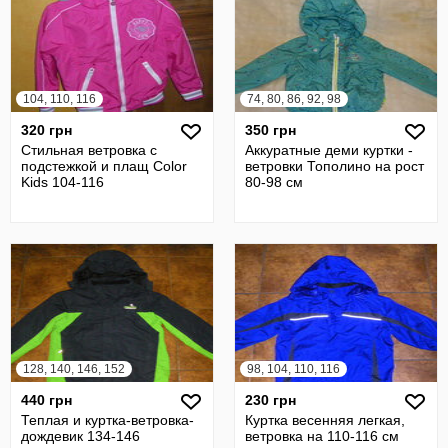
104, 110, 116
74, 80, 86, 92, 98
320 грн
350 грн
Стильная ветровка с
Аккуратные деми куртки -
подстежкой и плащ Color
ветровки Тополино на рост
Kids 104-116
80-98 см
128, 140, 146, 152
98, 104, 110, 116
440 грн
230 грн
Теплая и куртка-ветровка-
Куртка весенняя легкая,
дождевик 134-146
ветровка на 110-116 см