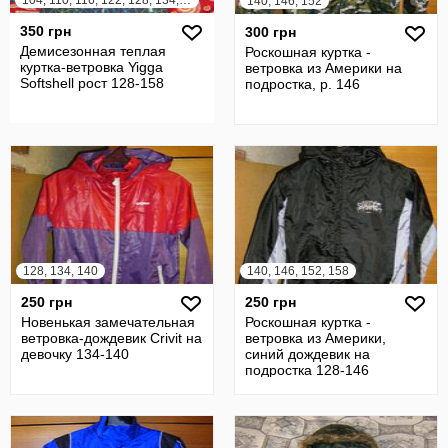
104, 110, 116, 122, 128, 134, 140, 146, 152, 158
140, 146, 152
350 грн
300 грн
Демисезонная теплая
Роскошная куртка -
куртка-ветровка Yigga
ветровка из Америки на
Softshell рост 128-158
подростка, р. 146
128, 134, 140
140, 146, 152, 158
250 грн
250 грн
Новенькая замечательная
Роскошная куртка -
ветровка-дождевик Crivit на
ветровка из Америки,
девочку 134-140
синий дождевик на
подростка 128-146