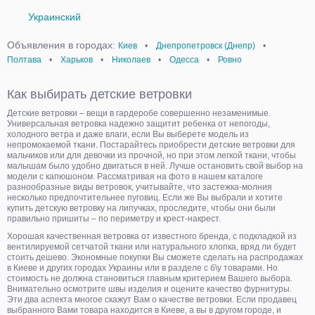
Украинский
Объявления в городах:
Киев
•
Днепропетровск (Днепр)
•
Полтава
•
Харьков
•
Николаев
•
Одесса
•
Ровно
Как выбирать детские ветровки
Детские ветровки – вещи в гардеробе совершенно незаменимые.
Универсальная ветровка надежно защитит ребенка от непогоды,
холодного ветра и даже влаги, если Вы выберете модель из
непромокаемой ткани. Постарайтесь приобрести детские ветровки для
мальчиков или для девочки из прочной, но при этом легкой ткани, чтобы
малышам было удобно двигаться в ней. Лучше остановить свой выбор на
модели с капюшоном. Рассматривая на фото в нашем каталоге
разнообразные виды ветровок, учитывайте, что застежка-молния
несколько предпочтительнее пуговиц. Если же Вы выбрали и хотите
купить детскую ветровку на липучках, проследите, чтобы они были
правильно пришиты – по периметру и крест-накрест.
Хорошая качественная ветровка от известного бренда, с подкладкой из
вентилируемой сетчатой ткани или натурального хлопка, вряд ли будет
стоить дешево. Экономные покупки Вы сможете сделать на распродажах
в Киеве и других городах Украины или в разделе с б\у товарами. Но
стоимость не должна становиться главным критерием Вашего выбора.
Внимательно осмотрите швы изделия и оцените качество фурнитуры.
Эти два аспекта многое скажут Вам о качестве ветровки. Если продавец
выбранного Вами товара находится в Киеве, а вы в другом городе, и