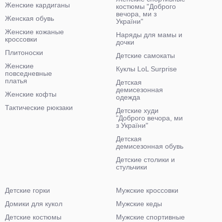
Женские кардиганы
костюмы "Доброго
вечора, ми з
Женская обувь
України"
Женские кожаные
Наряды для мамы и
кроссовки
дочки
Плитоноски
Детские самокаты
Женские
Куклы LoL Surprise
повседневные
платья
Детская
демисезонная
Женские кофты
одежда
Тактические рюкзаки
Детские худи
"Доброго вечора, ми
з України"
Детская
демисезонная обувь
Детские столики и
стульчики
Детские горки
Мужские кроссовки
Домики для кукол
Мужские кеды
Детские костюмы
Мужские спортивные