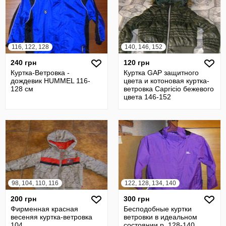
116, 122, 128
140, 146, 152
240 грн
120 грн
Куртка-Ветровка -
Куртка GAP защитного
дождевик HUMMEL 116-
цвета и котоновая куртка-
128 см
ветровка Capricio бежевого
цвета 146-152
98, 104, 110, 116
122, 128, 134, 140
200 грн
300 грн
Фирменная красная
Бесподобные куртки
весеняя куртка-ветровка
ветровки в идеальном
104
состоянии р. 128-140