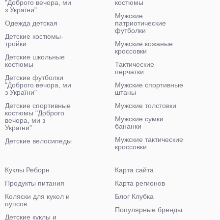
"Доброго вечора, ми
костюмы
з України"
Мужские
Одежда детская
патриотические
футболки
Детские костюмы-
тройки
Мужские кожаные
кроссовки
Детские школьные
костюмы
Тактические
перчатки
Детские футболки
"Доброго вечора, ми
Мужские спортивные
з України"
штаны
Детские спортивные
Мужские толстовки
костюмы "Доброго
Мужские сумки
вечора, ми з
бананки
України"
Мужские тактические
Детские велосипеды
кроссовки
Куклы Реборн
Карта сайта
Продукты питания
Карта регионов
Коляски для кукол и
Блог Клубка
пупсов
Популярные бренды
Детские куклы и