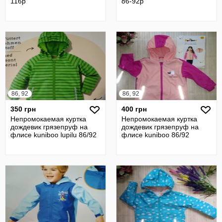
116р
86-92р
86, 92
86, 92
350 грн
400 грн
Непромокаемая куртка
Непромокаемая куртка
дождевик грязепруф на
дождевик грязепруф на
флисе kuniboo lupilu 86/92
флисе kuniboo 86/92