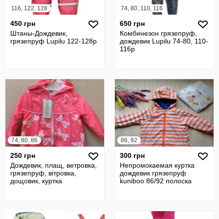
116, 122, 128
74, 80, 110, 116
450 грн
650 грн
Штаны-Дождевик,
Комбинезон грязепруф,
грязепруф Lupilu 122-128р
дождевик Lupilu 74-80, 110-
116р
74, 80, 86
86, 92
250 грн
300 грн
Дождевик, плащ, ветровка,
Непромокаемая куртка
грязепруф, вітровка,
дождевик грязепруф
дощовик, куртка
kuniboo 86/92 полоска