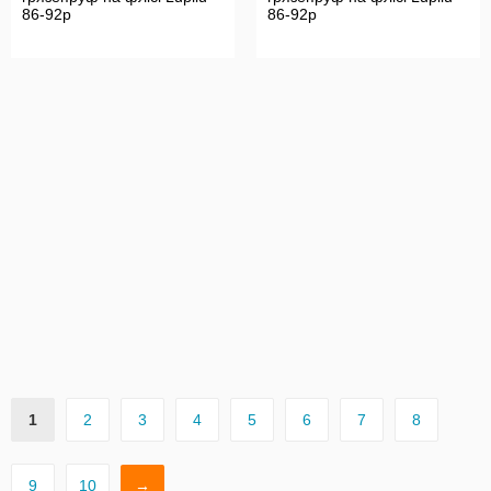
86-92р
86-92р
1
2
3
4
5
6
7
8
9
10
→