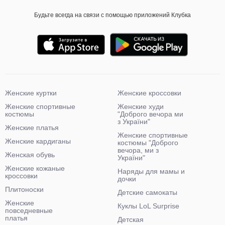
Будьте всегда на связи с помощью приложений Клубка
Женские куртки
Женские кроссовки
Женские спортивные
Женские худи
костюмы
"Доброго вечора ми
з України"
Женские платья
Женские спортивные
Женские кардиганы
костюмы "Доброго
вечора, ми з
Женская обувь
України"
Женские кожаные
Наряды для мамы и
кроссовки
дочки
Плитоноски
Детские самокаты
Женские
Куклы LoL Surprise
повседневные
платья
Детская