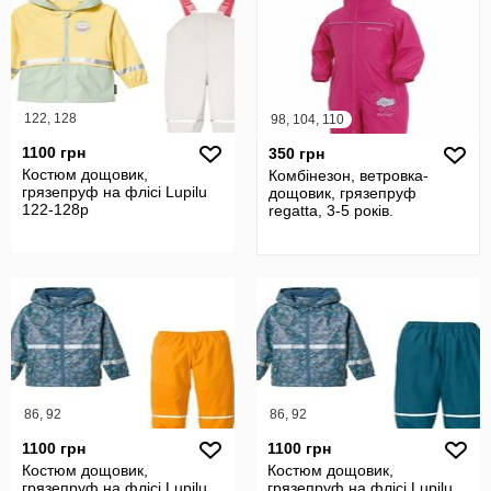
122, 128
98, 104, 110
1100 грн
350 грн
Костюм дощовик,
Комбінезон, ветровка-
грязепруф на флісі Lupilu
дощовик, грязепруф
122-128р
regatta, 3-5 років.
86, 92
86, 92
1100 грн
1100 грн
Костюм дощовик,
Костюм дощовик,
грязепруф на флісі Lupilu
грязепруф на флісі Lupilu