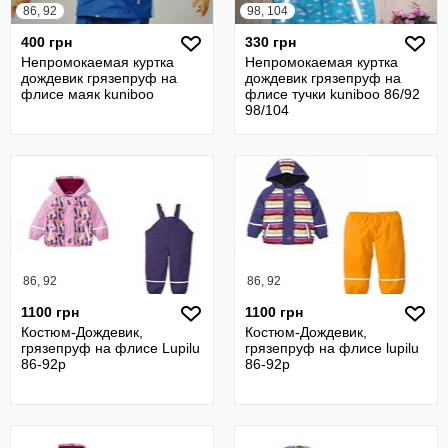
86, 92
98, 104
400 грн
330 грн
Непромокаемая куртка
Непромокаемая куртка
дождевик грязепруф на
дождевик грязепруф на
флисе маяк kuniboo
флисе тучки kuniboo 86/92
98/104
86, 92
86, 92
1100 грн
1100 грн
Костюм-Дождевик,
Костюм-Дождевик,
грязепруф на флисе Lupilu
грязепруф на флисе lupilu
86-92р
86-92р