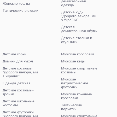
демисезонная
Женские кофты
одежда
Тактические рюкзаки
Детские худи
"Доброго вечора, ми
з України"
Детская
демисезонная обувь
Детские столики и
стульчики
Детские горки
Мужские кроссовки
Домики для кукол
Мужские кеды
Детские костюмы
Мужские спортивные
"Доброго вечора, ми
костюмы
з України"
Мужские
Одежда детская
патриотические
футболки
Детские костюмы-
тройки
Мужские кожаные
кроссовки
Детские школьные
костюмы
Тактические
перчатки
Детские футболки
"Доброго вечора, ми
Мужские спортивные