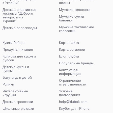
з України"
штаны
Детские спортивные
Мужские толстовки
костюмы "Доброго
Мужские сумки
вечора, ми з
бананки
України"
Мужские тактические
Детские велосипеды
кроссовки
Куклы Реборн
Карта сайта
Продукты питания
Карта регионов
Коляски для кукол и
Блог Клубка
пупсов
Популярные бренды
Детские куклы и
Контактная
пупсы
информация
Батуты для детей
Ограничение
Ролики
ответственности
Интерактивные
Условия
игрушки
пользования
Детские кроссовки
help@klubok.com
Школьные рюкзаки
Клубок для iPhone