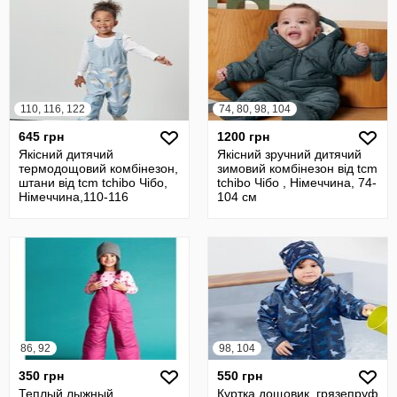
110, 116, 122
74, 80, 98, 104
645 грн
1200 грн
Якісний дитячий
Якісний зручний дитячий
термодощовий комбінезон,
зимовий комбінезон від tcm
штани від tcm tchibo Чібо,
tchibo Чібо , Німеччина, 74-
Німеччина,110-116
104 см
см,унісекс
86, 92
98, 104
350 грн
550 грн
Теплый лыжный
Куртка дощовик, грязепруф