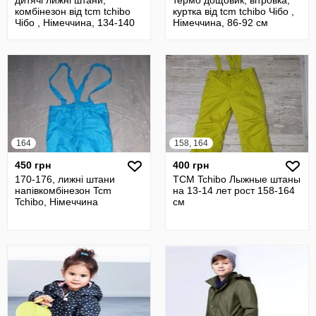
дитячі лижні штани,
термо дощовик, вітровка,
комбінезон від tcm tchibo
куртка від tcm tchibo Чібо ,
Чібо , Німеччина, 134-140
Німеччина, 86-92 см
см
164
158, 164
450 грн
400 грн
170-176, лижні штани
TCM Tchibo Лыжные штаны
напівкомбінезон Tcm
на 13-14 лет рост 158-164
Tchibo, Німеччина
см