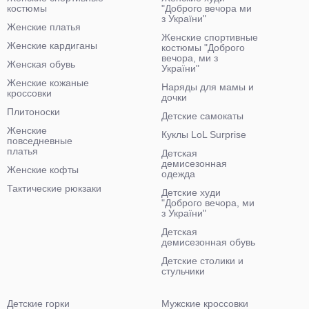
костюмы
"Доброго вечора ми
з України"
Женские платья
Женские спортивные
Женские кардиганы
костюмы "Доброго
вечора, ми з
Женская обувь
України"
Женские кожаные
Наряды для мамы и
кроссовки
дочки
Плитоноски
Детские самокаты
Женские
Куклы LoL Surprise
повседневные
платья
Детская
демисезонная
Женские кофты
одежда
Тактические рюкзаки
Детские худи
"Доброго вечора, ми
з України"
Детская
демисезонная обувь
Детские столики и
стульчики
Детские горки
Мужские кроссовки