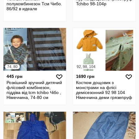
полукомбинезон Тсм Чибо.
Tchibo 98-104р
86/92 в идеале
74, 80
92, 98, 104
445 грн
1690 грн
Розкішний зручний дитячий
Костюм дощовик з
флісовий комбінезон,
монстрами на флісі
піддіва від tcm tchibo Чібо ,
демісезонний 92 98 104
Німеччина, 74-80 см
Німеччина деми грязепруф