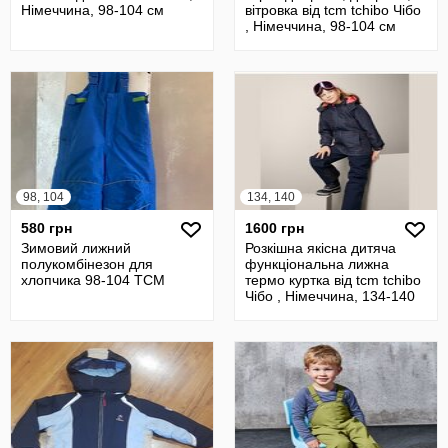
Німеччина, 98-104 см
вітровка від tcm tchibo Чібо
, Німеччина, 98-104 см
98, 104
134, 140
580 грн
1600 грн
Зимовий лижний
Розкішна якісна дитяча
полукомбінезон для
функціональна лижна
хлопчика 98-104 TCM
термо куртка від tcm tchibo
Чібо , Німеччина, 134-140
см