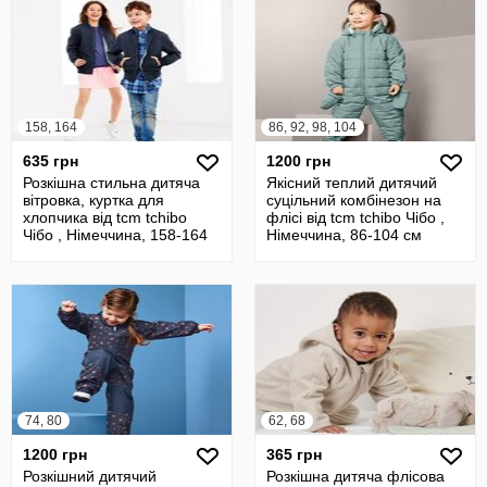
158, 164
86, 92, 98, 104
635 грн
1200 грн
Розкішна стильна дитяча
Якісний теплий дитячий
вітровка, куртка для
суцільний комбінезон на
хлопчика від tcm tchibo
флісі від tcm tchibo Чібо ,
Чібо , Німеччина, 158-164
Німеччина, 86-104 см
см
74, 80
62, 68
1200 грн
365 грн
Розкішний дитячий
Розкішна дитяча флісова