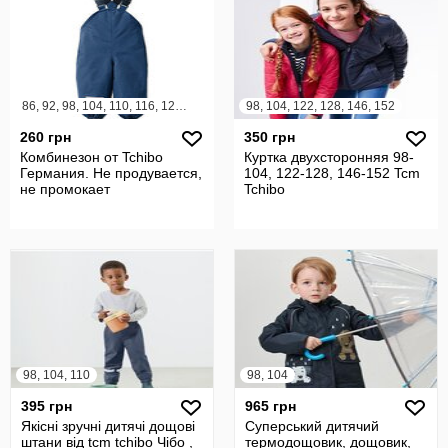
86, 92, 98, 104, 110, 116, 122, 128
98, 104, 122, 128, 146, 152
260 грн
350 грн
Комбинезон от Tchibo
Куртка двухсторонняя 98-
Германия. Не продувается,
104, 122-128, 146-152 Tcm
не промокает
Tchibo
98, 104, 110
98, 104
395 грн
965 грн
Якісні зручні дитячі дощові
Суперський дитячий
штани від tcm tchibo Чібо ,
термодощовик, дощовик,