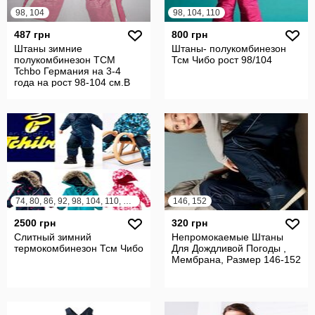
98, 104
98, 104, 110
487 грн
800 грн
Штаны зимние
Штаны- полукомбинезон
полукомбинезон TCM
Тсм Чибо рост 98/104
Tchbo Германия на 3-4
года на рост 98-104 см.В
идеальном состоянии,
74, 80, 86, 92, 98, 104, 110, 116, 122, 128
146, 152
2500 грн
320 грн
Слитный зимний
Непромокаемые Штаны
термокомбинезон Тсм Чибо
Для Дождливой Погоды ,
Мембрана, Размер 146-152