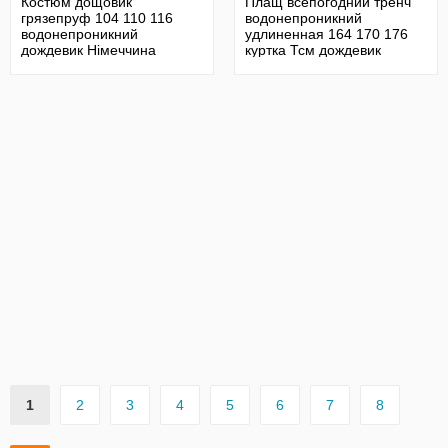
Костюм дощовик
Плащ всепогодний тренч
грязепруф 104 110 116
водонепроникний
водонепроникний
удлиненная 164 170 176
дождевик Німеччина
куртка Тсм дождевик
дощовик
1
2
3
4
5
6
7
8