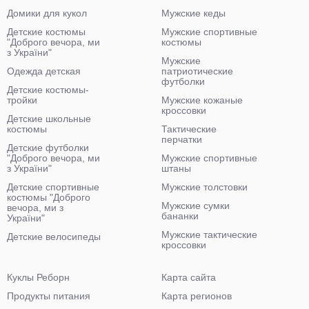
Домики для кукол
Мужские кеды
Детские костюмы
Мужские спортивные
"Доброго вечора, ми
костюмы
з України"
Мужские
Одежда детская
патриотические
футболки
Детские костюмы-
тройки
Мужские кожаные
кроссовки
Детские школьные
костюмы
Тактические
перчатки
Детские футболки
"Доброго вечора, ми
Мужские спортивные
з України"
штаны
Детские спортивные
Мужские толстовки
костюмы "Доброго
Мужские сумки
вечора, ми з
бананки
України"
Мужские тактические
Детские велосипеды
кроссовки
Куклы Реборн
Карта сайта
Продукты питания
Карта регионов