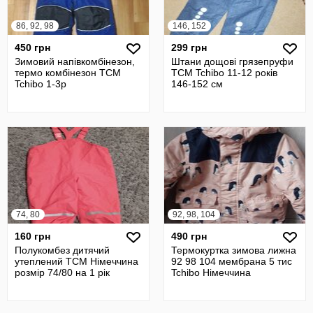
86, 92, 98
146, 152
450 грн
299 грн
Зимовий напівкомбінезон,
Штани дощові грязепруфи
термо комбінезон TCM
TCM Tchibo 11-12 років
Tchibo 1-3р
146-152 см
74, 80
92, 98, 104
160 грн
490 грн
Полукомбез дитячий
Термокуртка зимова лижна
утеплений TCM Німеччина
92 98 104 мембрана 5 тис
розмір 74/80 на 1 рік
Tchibo Німеччина