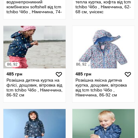
водонепроникний
тепла куртка, кофта від tcm
комбінезон softshell від tcm
tchibo Чібо , Німеччина, 62-
tchibo Чібо , Німеччина, 74-
68 см, унісекс
80 см
86, 92
86, 92
485 грн
485 грн
Розкішна дитяча куртка на
Розкішна якісна дитяча
флісі, дощовик, вітровка від
куртка, дощовик, вітровка
tcm tchibo Чібо , Німеччина,
від tcm tchibo Чібо ,
86-92 см
Німеччина, 86-92 см