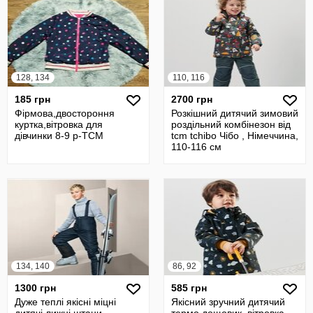
128, 134
110, 116
185 грн
2700 грн
Фірмова,двостороння
Розкішний дитячий зимовий
куртка,вітровка для
роздільний комбінезон від
дівчинки 8-9 р-TCM
tcm tchibo Чібо , Німеччина,
110-116 см
134, 140
86, 92
1300 грн
585 грн
Дуже теплі якісні міцні
Якісний зручний дитячий