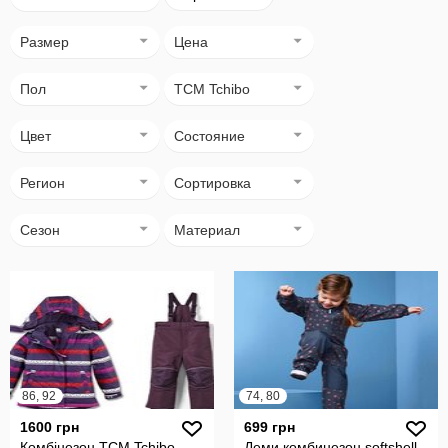
Размер
Цена
Пол
TCM Tchibo
Цвет
Состояние
Регион
Сортировка
Сезон
Материал
86, 92
74, 80
1600 грн
699 грн
Комбінезон TCM Tchibo
Деми комбинезон softshell