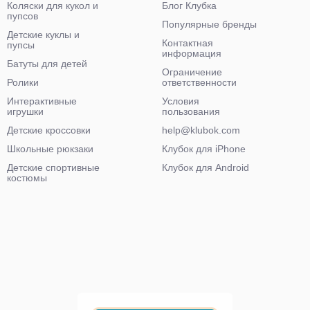
Коляски для кукол и
Блог Клубка
пупсов
Популярные бренды
Детские куклы и
Контактная
пупсы
информация
Батуты для детей
Ограничение
Ролики
ответственности
Интерактивные
Условия
игрушки
пользования
Детские кроссовки
help@klubok.com
Школьные рюкзаки
Клубок для iPhone
Детские спортивные
Клубок для Android
костюмы