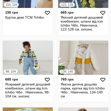
110, 116
122, 128
150 грн
665 грн
Куртка демі TCM Tchibo
Якісний дитячий дощовий
комбінезон, штани від tcm
tchibo Чібо, Німеччина,
122-128 см, унісекс
98, 104
134, 140
685 грн
765 грн
Яскравий дитячий дощовий
Якісна дитяча дощова
комбінезон, штани від tcm
парка, куртка від tcm tchibo
tchibo Чібо , Німеччина, 98-
Чібо , Німеччина, 134-140
104 см, унісекс
см