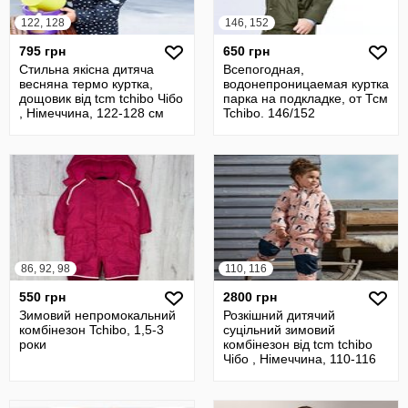
122, 128
146, 152
795 грн
650 грн
Стильна якісна дитяча
Всепогодная,
весняна термо куртка,
водонепроницаемая куртка
дощовик від tcm tchibo Чібо
парка на подкладке, от Тсм
, Німеччина, 122-128 см
Tchibo. 146/152
86, 92, 98
110, 116
550 грн
2800 грн
Зимовий непромокальний
Розкішний дитячий
комбінезон Tchibo, 1,5-3
суцільний зимовий
роки
комбінезон від tcm tchibo
Чібо , Німеччина, 110-116
см