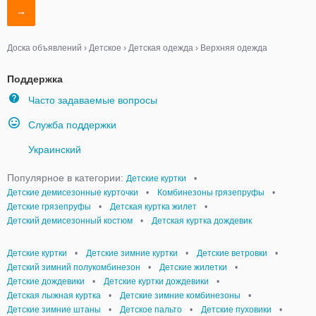
→
Доска объявлений
›
Детское
›
Детская одежда
›
Верхняя одежда
Поддержка
Часто задаваемые вопросы
Служба поддержки
Украинский
Популярное в категории:
Детские куртки
•
Детские демисезонные курточки
•
Комбинезоны грязепруфы
•
Детские грязепруфы
•
Детская куртка жилет
•
Детский демисезонный костюм
•
Детская куртка дождевик
Детские куртки
•
Детские зимние куртки
•
Детские ветровки
•
Детский зимний полукомбинезон
•
Детские жилетки
•
Детские дождевики
•
Детские куртки дождевики
•
Детская лыжная куртка
•
Детские зимние комбинезоны
•
Детские зимние штаны
•
Детское пальто
•
Детские пуховики
•