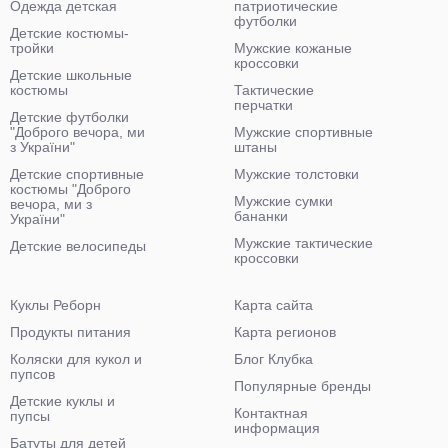
Одежда детская
патриотические
футболки
Детские костюмы-
тройки
Мужские кожаные
кроссовки
Детские школьные
костюмы
Тактические
перчатки
Детские футболки
"Доброго вечора, ми
Мужские спортивные
з України"
штаны
Детские спортивные
Мужские толстовки
костюмы "Доброго
Мужские сумки
вечора, ми з
бананки
України"
Мужские тактические
Детские велосипеды
кроссовки
Куклы Реборн
Карта сайта
Продукты питания
Карта регионов
Коляски для кукол и
Блог Клубка
пупсов
Популярные бренды
Детские куклы и
Контактная
пупсы
информация
Батуты для детей