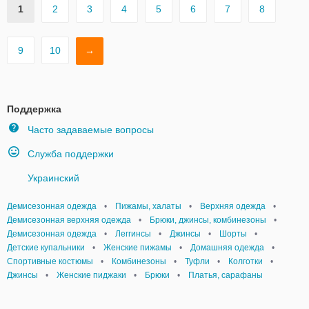
1
2
3
4
5
6
7
8
9
10
→
Поддержка
Часто задаваемые вопросы
Служба поддержки
Украинский
Демисезонная одежда
•
Пижамы, халаты
•
Верхняя одежда
•
Демисезонная верхняя одежда
•
Брюки, джинсы, комбинезоны
•
Демисезонная одежда
•
Леггинсы
•
Джинсы
•
Шорты
•
Детские купальники
•
Женские пижамы
•
Домашняя одежда
•
Спортивные костюмы
•
Комбинезоны
•
Туфли
•
Колготки
•
Джинсы
•
Женские пиджаки
•
Брюки
•
Платья, сарафаны