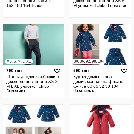
штаны непромокаемые
дождя дощові штани XS S
152 158 164 Tchibo
М унисекс Tchibo Германия
XS, S, M, L, XL
80, 86, 92, 98, 104
790 грн
590 грн
Штаны дождевики брюки от
Куртка демісезонна
дождя дощові штани XS S
демисезонная на флісі на
М L XL унисекс Tchibo
флисе 80 86 92 98 104
Германия
Німеччина