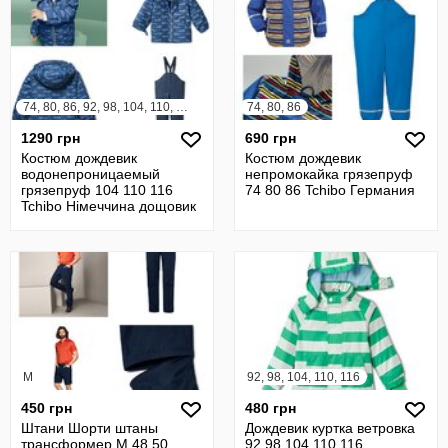
74, 80, 86, 92, 98, 104, 110, 116, 122, 128
74, 80, 86
1290 грн
690 грн
Костюм дождевик
Костюм дождевик
водонепроницаемый
непромокайка грязепруф
грязепруф 104 110 116
74 80 86 Tchibo Германия
Tchibo Німеччина дощовик
M
92, 98, 104, 110, 116
450 грн
480 грн
Штани Шорти штаны
Дождевик куртка ветровка
трансформер М 48 50
92 98 104 110 116