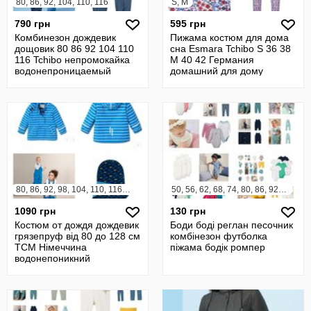
80, 86, 92, 104, 110, 116
S, M
790 грн
595 грн
Комбинезон дождевик
Пижама костюм для дома
дощовик 80 86 92 104 110
сна Esmara Tchibo S 36 38
116 Tchibo непромокайка
М 40 42 Германия
водонепроницаемый
домашний для дому
Германия
піжама
80, 86, 92, 98, 104, 110, 116, 122, 128
50, 56, 62, 68, 74, 80, 86, 92, 98, 104
1090 грн
130 грн
Костюм от дождя дождевик
Боди боді реглан песочник
грязепруф від 80 до 128 см
комбінезон футболка
TCM Німеччина
піжама бодік ромпер
водонепоникний