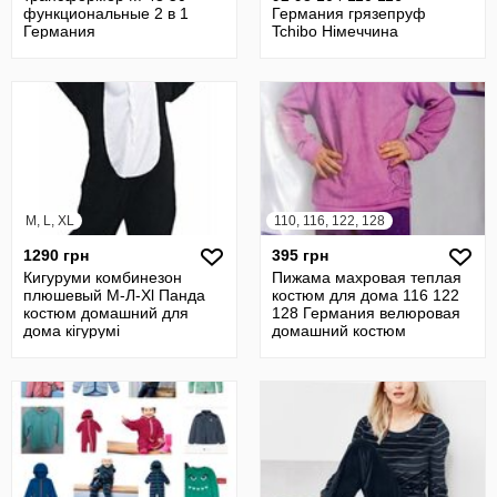
функциональные 2 в 1
Германия грязепруф
Германия
Tchibo Німеччина
M, L, XL
110, 116, 122, 128
1290 грн
395 грн
Кигуруми комбинезон
Пижама махровая теплая
плюшевый М-Л-Xl Панда
костюм для дома 116 122
костюм домашний для
128 Германия велюровая
дома кігурумі
домашний костюм