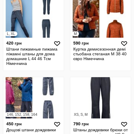
L, XL
M
420 грн
590 грн
Штани пижамные пижама
Куртка демисезонная демі
піжамні штаны для дома
стьобана стеганая М 38 40
домашние L 44 46 Тсм
євро Німеччина
Німеччина
146, 152, 158, 164
XS, S, M
450 грн
790 грн
Дощові штани дождевики
Штаны дождевики брюки от