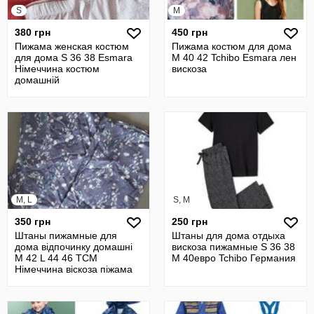
S
M
380 грн
450 грн
Пижама женская костюм
Пижама костюм для дома
для дома S 36 38 Esmara
М 40 42 Tchibo Esmara лен
Німеччина костюм
вискоза
домашній
M, L
S, M
350 грн
250 грн
Штаны пижамные для
Штаны для дома отдыха
дома відпочинку домашні
вискоза пижамные S 36 38
М 42 L 44 46 TCM
M 40евро Tchibo Германия
Німеччина віскоза піжама