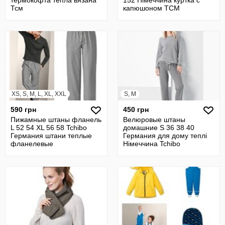
Тсм
капюшоном TCM
XS, S, M, L, XL, XXL
S, M
590 грн
450 грн
Пижамные штаны фланель
Велюровые штаны
L 52 54 XL 56 58 Tchibo
домашние S 36 38 40
Германия штани теплые
Германия для дому теплі
фланелевые
Німеччина Tchibo