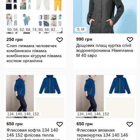
S, M
50, 56, 62, 68, 74, 80, 86, 92, 98, 104
990 грн
250 грн
Дощовик плащ куртка crivit
Слип пижама человечек
водонепроникна Німеччина
комбинезон піжама
М 40 євро
комбінезон кігурумі піжама
костюм органічна
Німеччина
134, 140, 146, 152
134, 140, 146, 152
650 грн
650 грн
Флисовая кофта 134 140
Флисовая вязаная
146 152 флісова тепла
термокуртка 134 140 146
термокофта тепла вязана
152 Німеччина куртка с