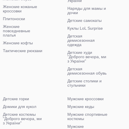
України"
Женские кожаные
Наряды для мамы и
кроссовки
дочки
Плитоноски
Детские самокаты
Женские
Куклы LoL Surprise
повседневные
платья
Детская
демисезонная
Женские кофты
одежда
Тактические рюкзаки
Детские худи
"Доброго вечора, ми
з України"
Детская
демисезонная обувь
Детские столики и
стульчики
Детские горки
Мужские кроссовки
Домики для кукол
Мужские кеды
Детские костюмы
Мужские спортивные
"Доброго вечора, ми
костюмы
з України"
Мужские