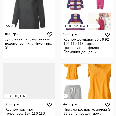
XS, S
80, 86, 92, 104, 110, 116
990 грн
990 грн
Дощовик плащ куртка crivit
Костюм дождевик 80 86 92
водонепроникна Німеччина
104 110 116 Lupilu
S
грязепруф на флисе
Германия дощовик
104, 110, 116
S
790 грн
420 грн
Костюм комплект
Пижама костюм комплект S
грязепруф 104 110 116
36 38 Tchibo для дома