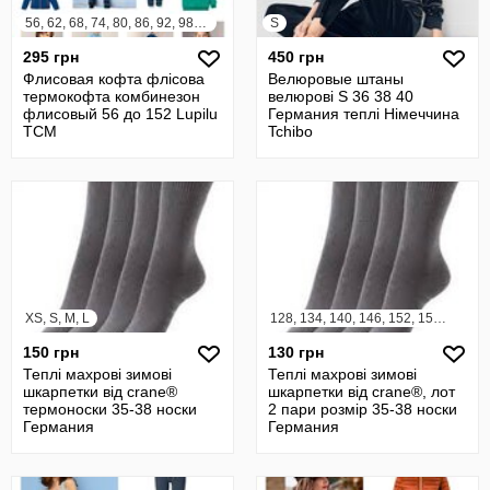
56, 62, 68, 74, 80, 86, 92, 98, 104, 110, 116, 122, 128, 134, 140, 146, 152, 158, 164
S
295 грн
450 грн
Флисовая кофта флісова
Велюровые штаны
термокофта комбинезон
велюрові S 36 38 40
флисовый 56 до 152 Lupilu
Германия теплі Німеччина
TCM
Tchibo
XS, S, M, L
128, 134, 140, 146, 152, 158, 164
150 грн
130 грн
Теплі махрові зимові
Теплі махрові зимові
шкарпетки від crane®
шкарпетки від crane®, лот
термоноски 35-38 носки
2 пари розмір 35-38 носки
Германия
Германия