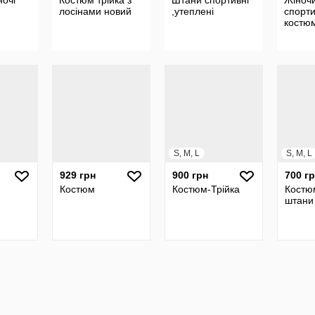
ночі
Костюм трійка з
Штани спортивні
Жіноч
лосінами новий
,утеплені
спорт
костю
S, M, L
S, M, L
929 грн
900 грн
700 г
Костюм
Костюм-Трійка
Костю
штани