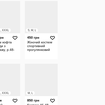
L, XXXL
S, M, L
грн
450 грн
м кофта
Жіночий костюм
ди з
спортивний
ажу, р.48-
прогулянковий
L, XXXL
M, L
н
850 грн