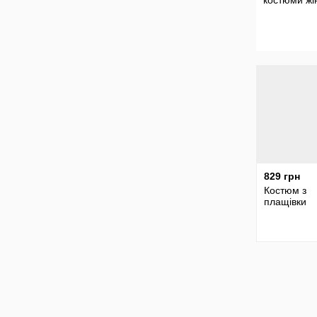
костюми жі
829 грн
Костюм з
плащівки