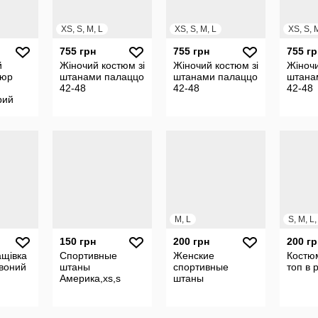
XS, S, M, L
XS, S, M, L
XS, S, 
755 грн
755 грн
755 гр
й
Жіночий костюм зі
Жіночий костюм зі
Жіночи
люр
штанами палаццо
штанами палаццо
штана
42-48
42-48
42-48
рий
бі
M, L
S, M, L
150 грн
200 грн
200 гр
щівка
Спортивные
Женские
Костюм
воний
штаны
спортивные
топ в 
Америка,xs,s
штаны