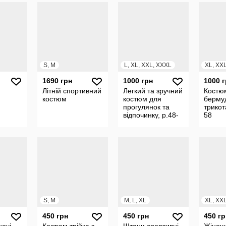
S, M
L, XL, XXL, XXXL
XL, XX
1690 грн
1000 грн
1000 
Літній спортивний
Легкий та зручний
Костю
костюм
костюм для
берму
прогулянок та
трикот
відпочинку, р.48-
58
58
S, M
M, L, XL
XL, XX
450 грн
450 грн
450 гр