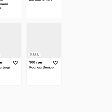
ий
Костюм 46-48
ивний
м
S, M, L
рн
900 грн
м Боді
Костюм Велюр