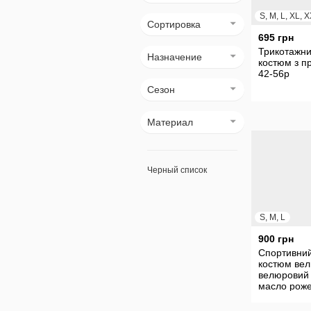
Сортировка
695 грн
Трикотажн
Назначение
костюм з п
42-56р
Сезон
Материал
Черный список
S, M, L
900 грн
Спортивни
костюм ве
велюровий 
масло рож
червона ш
блакитний