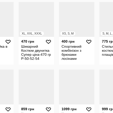
XL, XXL, XXXL
XS, S, M
470 грн
400 грн
775 гр
йка в
Шикарний
Спортивний
Стиль
Костюм двунитка
комбінізон з
костюм
Супер ціна-470 гр
брюками
плащів
Р-50-52-54
лосінами
спортивний одяг
859 грн
1099 грн
999 гр