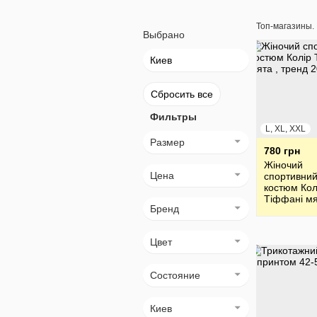
Топ-магазины.
Выбрано
Киев
Сбросить все
Фильтры
L, XL, XXL
Размер
780 грн
Жіночий
Цена
спортивни
костюм Кол
Тіффані мя
Бренд
тренд 2026
Цвет
Состояние
Киев