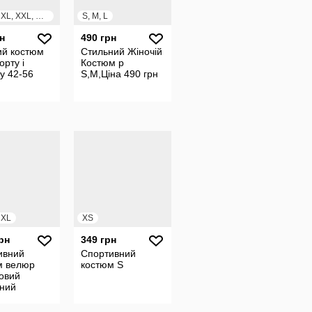
S, M, L, XL, XXL, XXXL
S, M, L
н
490 грн
ий костюм
Стильний Жіночій
орту і
Костюм р
у 42-56
S,M,Ціна 490 грн
, XL
XS
рн
349 грн
ивний
Спортивний
м велюр
костюм S
овий
тний
ад чорний