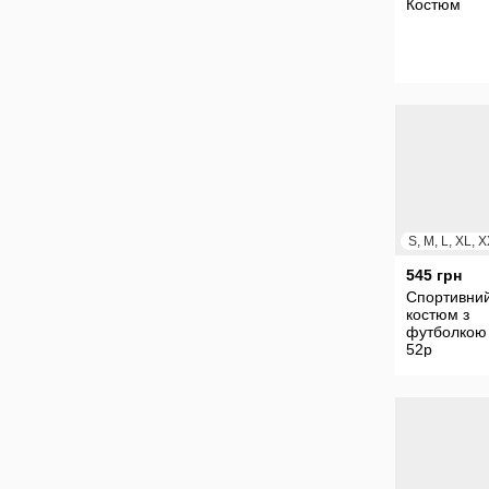
Костюм
545 грн
Спортивни
костюм з
футболкою
52р