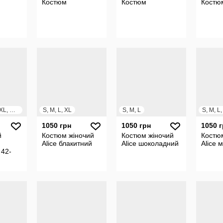
Костюм
Костюм
Костю
S, M, L, XL, XXL, XXXL
S, M, L, XL
S, M, L
S, M, L
1050 грн
1050 грн
1050 
й
Костюм жіночий
Костюм жіночий
Костю
Alice блакитний
Alice шоколадний
Alice м
 42-