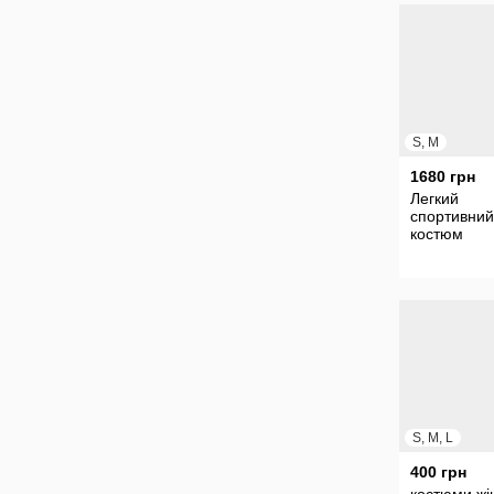
S, M
1680 грн
Легкий
спортивний
костюм
S, M, L
400 грн