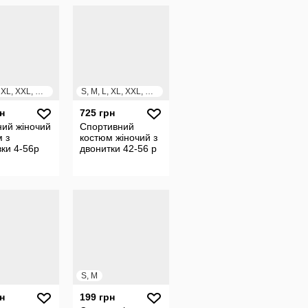
S, M, L, XL, XXL, XXXL
S, M, L, XL, XXL, XXXL
н
725 грн
ний жіночий
Спортивний
 з
костюм жіночий з
ки 4-56р
двонитки 42-56 р
S, M
н
199 грн