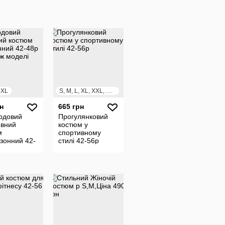
, XL
S, M, L, XL, XXL, XXXL
н
665 грн
рдовий
Прогулянковий
ивний
костюм у
м
спортивному
зонний 42-
стилі 42-56р
озпродаж
і