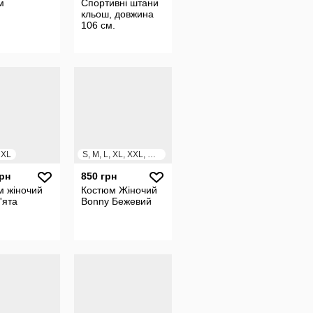
м
Спортивні штани
кльош, довжина
106 см.
, XL
S, M, L, XL, XXL, XXXL
грн
850 грн
м жіночий
Костюм Жiночий
'ята
Bonny Бежевий