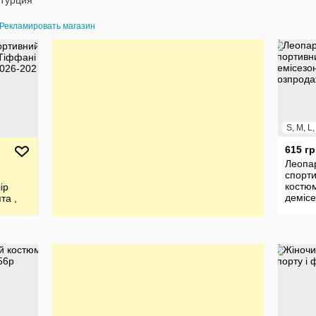
Турция
Рекламировать магазин
S, M, L
615 гр
Леопа
спорт
й
костю
ір
демісе
та ,
48р Р
-2027
модел