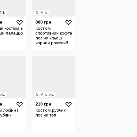
M, L
S, M, L
н
800 грн
й костюм зі
Костюм
ми палаццо
спортивний кофта
лосіни кльош
чорний рожевий
шоколад
, XL
S, M, L, XL
н
210 грн
 лосіни і
Костюм рубчик
рубчик
лосіни топ