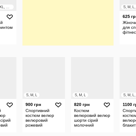
S, M, L, XL, XXL, XXXL
625 гр
ий
Жіноч
ринтом
для сп
фітнес
S, M, L
S, M, L
S, M, L
900 грн
820 грн
1100 г
й
Спортивний
Костюм
Спорт
люр
костюм велюр
велюровий велюр
костю
сірий
велюровий
шорти сірий
велюр
евий
рожевий
молочний
блаки
околад
блакитний
блакитний
шокол
молочний
червоний
синій