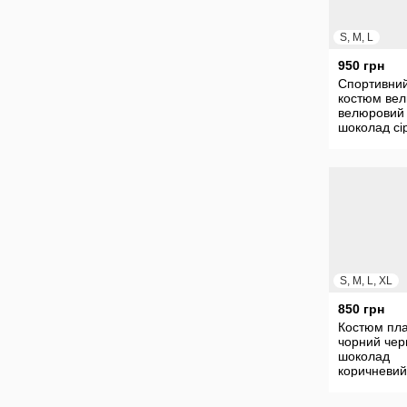
S, M, L
950 грн
Спортивни
костюм ве
велюровий
шоколад сі
чорний Бар
рожевий
S, M, L, XL
850 грн
Костюм пла
чорний чер
шоколад
коричневий