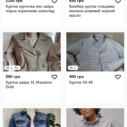
2100 грн
850 грн
Куртка курточка еко шкіра
Бомбер куртка плащівка
чорна коричнева шоколад
малина рожевий чорний
масло
M, L, XL
M, L
500 грн
400 грн
Куртка шкіра XL Massimo
Куртка 44-46
Dutti