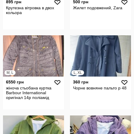
895 грн
500 грн
Крутезна вітровка в двох
Жилет подовжений, Zara
кольора
M, L
L, XL
6550 грн
360 грн
жіноча стьобана куртка
Чорне вовняне пальто р 48
Barbour International
оригінал 14р поліамід