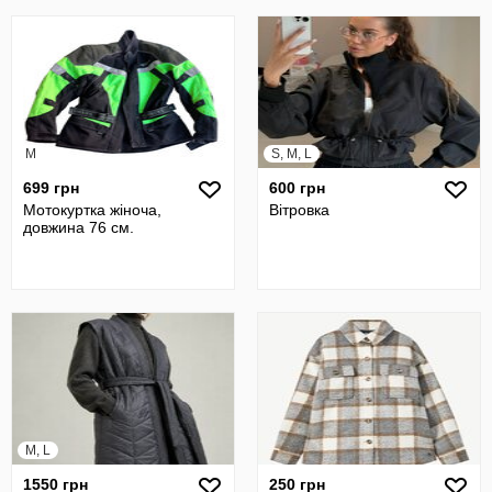
M
S, M, L
699 грн
600 грн
Мотокуртка жіноча,
Вітровка
довжина 76 см.
M, L
1550 грн
250 грн