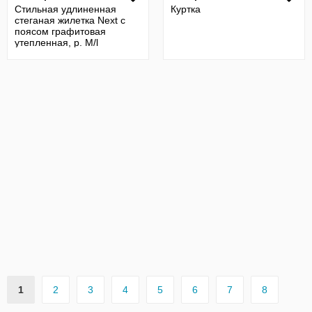
Стильная удлиненная
Куртка
стеганая жилетка Next с
поясом графитовая
утепленная, р. М/l
1
2
3
4
5
6
7
8