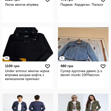
Легка жіноча вітрівка
Пиджак. Кардиган. Пальто
M
S
1100 грн
480 грн
Under armour жіноча чорна
Супер курточка джинс р.s
вітровка анорак кофта з
denim monki 100%котон.
капюшоном оригінал