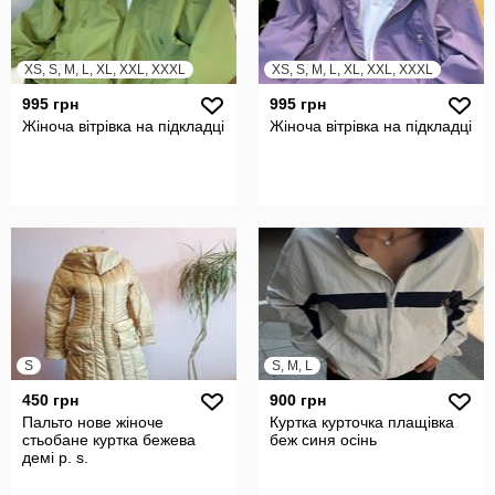
XS, S, M, L, XL, XXL, XXXL
XS, S, M, L, XL, XXL, XXXL
995 грн
995 грн
Жіноча вітрівка на підкладці
Жіноча вітрівка на підкладці
S
S, M, L
450 грн
900 грн
Пальто нове жіноче
Куртка курточка плащівка
стьобане куртка бежева
беж синя осінь
демі р. s.