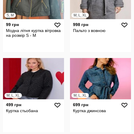
S, M
M, L, XL
99 грн
998 грн
Модна літня куртка вітровка
Пальто з вовною
на розмір S - M
M, L, XL
M, L, XL
499 грн
699 грн
Куртка стьобана
Куртка джинсова