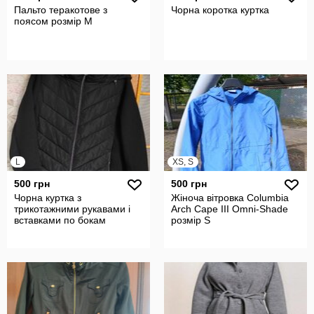
Пальто теракотове з
Чорна коротка куртка
поясом розмір М
L
XS, S
500 грн
500 грн
Чорна куртка з
Жіноча вітровка Columbia
трикотажними рукавами і
Arch Cape III Omni-Shade
вставками по бокам
розмір S