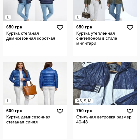
L
L
650 грн
650 грн
Куртка стеганая
Куртка утепленная
демисезонная короткая
синтепоном в стиле
милитари
L
XS, S, M
600 грн
750 грн
Куртка демисезонная
Стильная ветровка размер
стеганая синяя
40-48