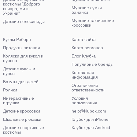
костюмы "Доброго
Мужские сумки
вечора, ми з
бананки
України"
Мужские тактические
Детские велосипеды
кроссовки
Куклы Реборн
Карта сайта
Продукты питания
Карта регионов
Коляски для кукол и
Блог Клубка
пупсов
Популярные бренды
Детские куклы и
Контактная
пупсы
информация
Батуты для детей
Ограничение
Ролики
ответственности
Интерактивные
Условия
игрушки
пользования
Детские кроссовки
help@klubok.com
Школьные рюкзаки
Клубок для iPhone
Детские спортивные
Клубок для Android
костюмы