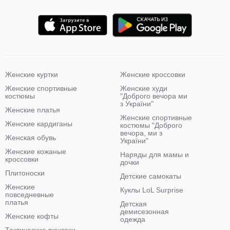
Женские куртки
Женские кроссовки
Женские спортивные
Женские худи
костюмы
"Доброго вечора ми
з України"
Женские платья
Женские спортивные
Женские кардиганы
костюмы "Доброго
вечора, ми з
Женская обувь
України"
Женские кожаные
Наряды для мамы и
кроссовки
дочки
Плитоноски
Детские самокаты
Женские
Куклы LoL Surprise
повседневные
платья
Детская
демисезонная
Женские кофты
одежда