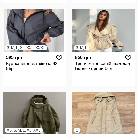
S, M, L, XL, XXL, XXXL
S, M, L
595 грн
850 грн
Куртка вітровка жіноча 42-
Тренч котон синій шоколад
56р
Бордо чорний беж
XS, S, M, L, XL, XXL
S