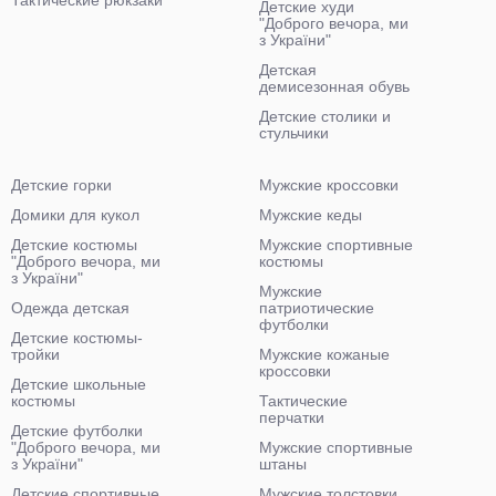
Тактические рюкзаки
Детские худи
"Доброго вечора, ми
з України"
Детская
демисезонная обувь
Детские столики и
стульчики
Детские горки
Мужские кроссовки
Домики для кукол
Мужские кеды
Детские костюмы
Мужские спортивные
"Доброго вечора, ми
костюмы
з України"
Мужские
Одежда детская
патриотические
футболки
Детские костюмы-
тройки
Мужские кожаные
кроссовки
Детские школьные
костюмы
Тактические
перчатки
Детские футболки
"Доброго вечора, ми
Мужские спортивные
з України"
штаны
Детские спортивные
Мужские толстовки