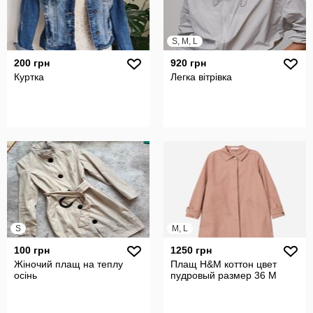
S, M, L
200 грн
920 грн
Куртка
Легка вітрівка
S
M, L
100 грн
1250 грн
Жіночий плащ на теплу
Плащ H&M коттон цвет
осінь
пудровый размер 36 M