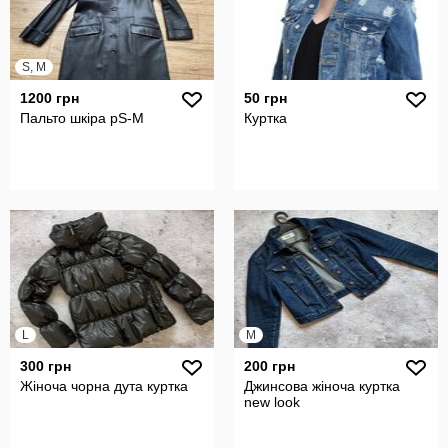
S, M
1200 грн
50 грн
Пальто шкіра рS-M
Куртка
L
M
300 грн
200 грн
Жіноча чорна дута куртка
Джинсова жіноча куртка
new look