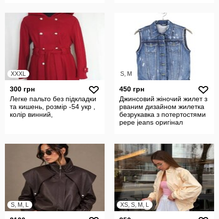
XXXL
S, M
300 грн
450 грн
Легке пальто без підкладки
Джинсовий жіночий жилет з
та кишень, розмір -54 укр ,
рваним дизайном жилетка
колір винний,
безрукавка з потертостями
pepe jeans оригінал
S, M, L
XS, S, M, L