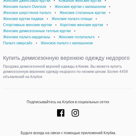
Женские джинсовые куртки
•
Кожаные женские куртки
•
Женские пальто Oversize
•
Женские куртки с капюшоном
•
Женское шерстяное пальто
•
Женские стеганные куртки
•
Женские куртки пиджак
•
Женские пальто-плащи
•
Спортивные женские куртки
•
Короткие женские куртки
•
Женские демисезонные теплые куртки
•
Женские пальто-кардиганы
•
Женские полупальто
•
Пальто оверсайз
•
Женское пальто с капюшоном
Купить демисезонную верхнюю одежду недорого
Продажа демисезонной верхней одежды в Киеве. Вы можете купить
демисезонную верхнюю одежду недорого по низким ценам. Более 4459
объявлений на Клубок
Подписывайтесь на Клубок в социальных сетях
Будьте всегда на связи с помощью приложений Клубка