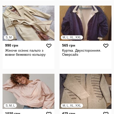
S, M
M, L, XL, XXL
990 грн
565 грн
Жіноче осіннє пальто з
Куртка. Двухсторонняя.
вовни бежевого кольору
Оверсайз
S, M, L
M, L, XL, XXL
1020 грн
475 грн