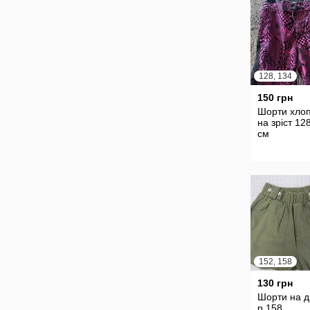
128, 134
150 грн
Шорти хлоп
на зріст 12
см
152, 158
130 грн
Шорти на д
р.158