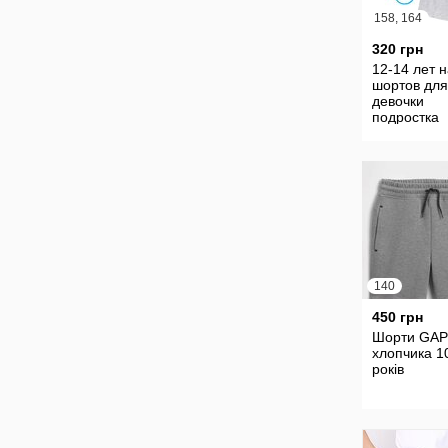
158, 164
320 грн
12-14 лет 
шортов для
девочки
подростка
трикотаж ш
подростко
школа спор
пижамные
140
450 грн
Шорти GAP
хлопчика 1
років