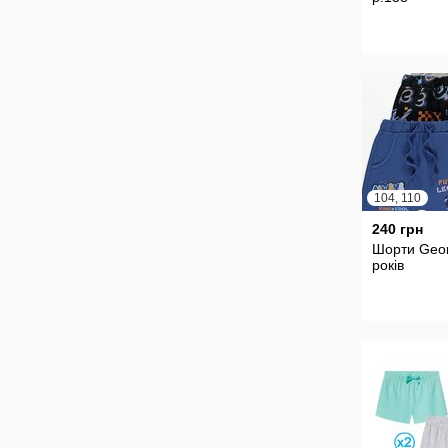
104, 110
240 грн
Шорти Geor
років