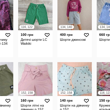
116, 122
134, 140
100 грн
400 грн
660 гр
чику
Дитячі шорти LC
Шорти джинсові
Шорти
8-134
Waikiki
152, 158
152, 158
116, 12
160 грн
140 грн
150 гр
івчинку
Шорти літні на
Шорти на дівчинку
Круже
дівчинку р.152
р.152
италь