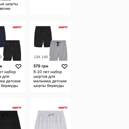
ые шорты
вочки
0
134, 140
н
370 грн
ет набор
8-10 лет набор
в для
шортов для
ка детские
мальчика детские
 бермуды
шорты бермуды
таж шортики
трикотаж шортики
енные
удлиненные
дом спорт
улица дом спорт