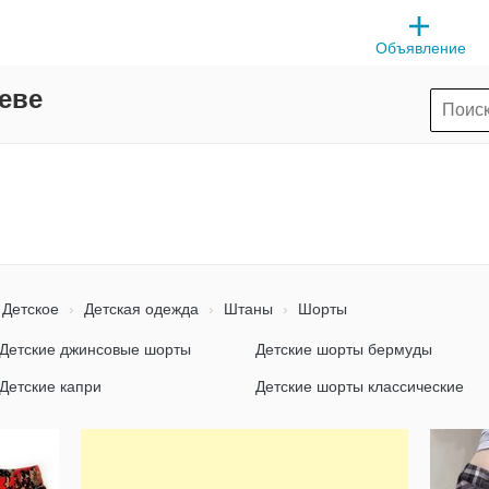
Объявление
еве
Детское
Детская одежда
Штаны
Шорты
Детские джинсовые шорты
Детские шорты бермуды
Детские капри
Детские шорты классические