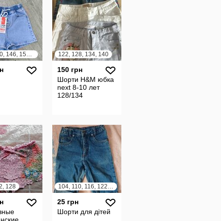
134, 140, 146, 152, 158, 164
122, 128, 134, 140
н
150 грн
Шорти H&M юбка
next 8-10 лет
128/134
2, 128
104, 110, 116, 122, 128, 134, 140
н
25 грн
вные
Шорти для дітей
янские