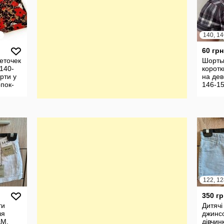
2
140, 14
60 грн
еточек
Шорты
 140-
коротк
рти у
на дев
опок-
146-15
клітинк
коротк
дівчин
122, 12
350 гр
ти
Дитячі
ля
джинсо
&М,
дівчин