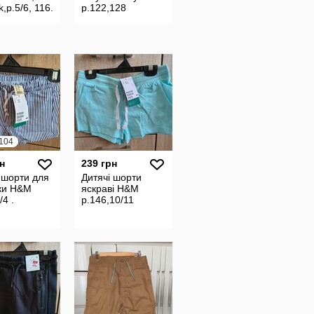
k,р.5/6, 116.
р.122,128
руті та
і
 104
н
239 грн
 шорти для
Дитячі шорти
нки H&M
яскраві H&M
/4 .
р.146,10/11