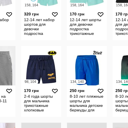
158, 164
158, 164
158, 16
320 грн
170 грн
170 гр
набор
12-14 лет набор
12-14 лет шорты
12-14 
шортов для
для девочки
для де
девочки
подростка
подро
подростка
трикотажные
трико
орты
трикотаж шорты
шортики
шорти
вые
подростковые
подростковые
подро
т дом
школа спорт дом
школа спорт дом
школа
пижамные
пижамные
пижам
98, 104
134, 140
134, 14
170 грн
250 грн
250 гр
 на
2-4 года шорты
8-10 лет пляжные
8-10 
0-11
для мальчика
шорты для
шорты
трикотажные
мальчика детские
мальчи
хлопковые
бермуды для
берму
детские шортики
плавания плавки
плава
бермуды
бассейн море
бассе
удлиненные
спортивные
спорт