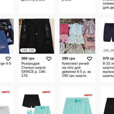
пляжн
для де
146, 158
134, 14
300 грн
290 грн
370 гр
ge 4-5
Розпродаж
Комплект речей
8-10 л
Стильні шорти
на літо для
шорто
GRACE р. 146-
дівчинки 6-5 р. за
мальчи
176
290 грн шорти,
шорты
футболки та
трико
сукня
удлин
улица 