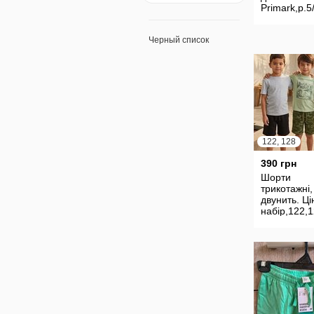
Primark,р.5/
Дуже круті 
стильні
Черный список
122, 128
390 грн
Шорти
трикотажні,
двунить. Ці
набір,122,