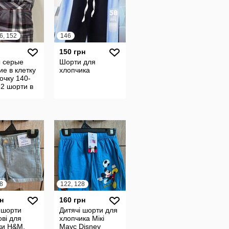
6, 152
146
150 грн
 серые
Шорти для
ие в клетку
хлопчика
очку 140-
2 шорти в
у сірі
і для
ки
8
122, 128
н
160 грн
 шорти
Дитячі шорти для
ві для
хлопчика Мікі
ки H&М,
Маус Disney