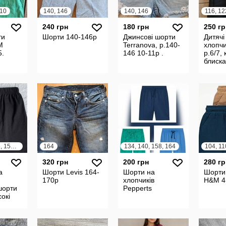
110
140, 146
140, 146
116, 12
240 грн
180 грн
250 гр
ти
Шорти 140-146р
Джинсові шорти
Дитячі
M
Terranova, р.140-
хлопч
5.
146 10-11р .
р.6/7,
блиска
я
та мод
134, 140, 146, 152, 158, 164, XS
164
134, 140, 158, 164
104, 11
320 грн
200 грн
280 гр
а
Шорти Levis 164-
Шорти на
Шорти
170р
хлопчиків
H&M 4
шорти
Pepperts
сокі
садка
ні