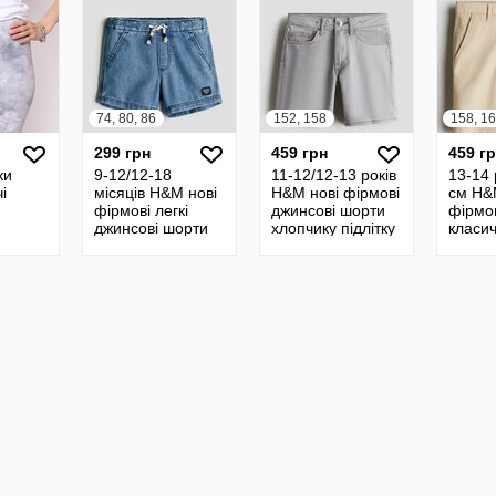
летние хлопок
74, 80, 86
152, 158
158, 1
299 грн
459 грн
459 г
ки
9-12/12-18
11-12/12-13 років
13-14 
і
місяців H&M нові
H&M нові фірмові
см H&
фірмові легкі
джинсові шорти
фірмов
джинсові шорти
хлопчику підлітку
класич
шортики малюку
regular fit
чінос 
оригінал
оригінал
хлопч
оригін