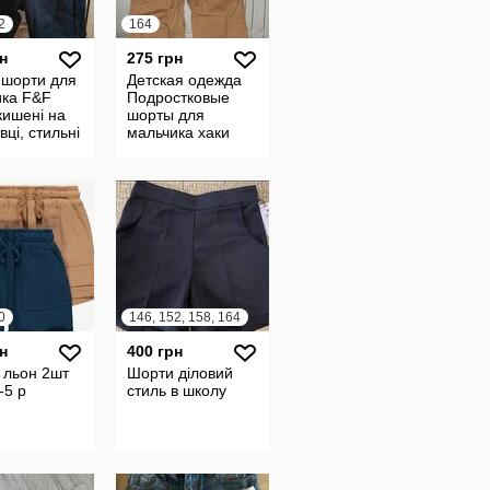
2
164
н
275 грн
 шорти для
Детская одежда
ика F&F
Подростковые
 кишені на
шорты для
вці, стильні
мальчика хаки
ні
H&M рост 164 на
13-14 лет
0
146, 152, 158, 164
н
400 грн
 льон 2шт
Шорти діловий
-5 р
стиль в школу