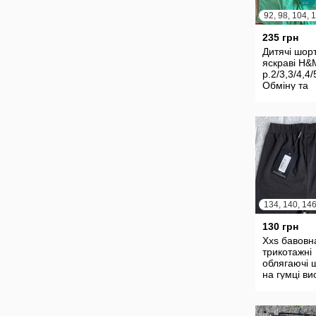
92, 98, 104, 
235 грн
Дитячі шор
яскраві H&
р.2/3,3/4,4/
Обміну та
поверненн
немає
130 грн
Xxs бавовн
трикотажні
облягаючі 
на гумці ви
глибока по
короткі чор
жіночі