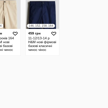
64
146, 152, 158, 164
рн
459 грн
років 164
11-12/13-14 р
M нові
H&M нові фірмові
і базові
базові класичні
ні чинос
чинос чінос
шорти
шорти хлопчику
ику
оригінал
ал