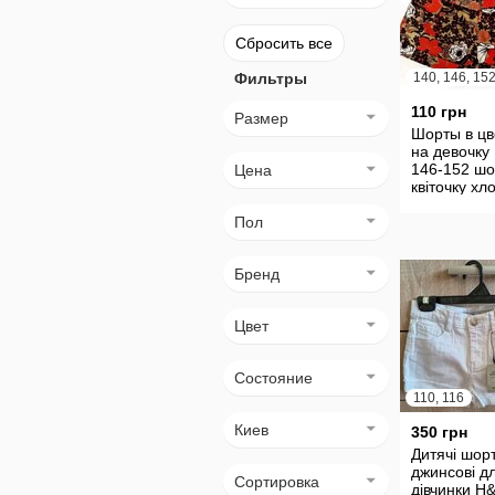
Сбросить все
Фильтры
140, 146, 15
110 грн
Размер
Шорты в цв
на девочку
146-152 шо
Цена
квіточку хл
лен
Пол
Бренд
Цвет
Состояние
110, 116
Киев
350 грн
Дитячі шор
джинсові д
Сортировка
дівчинки H