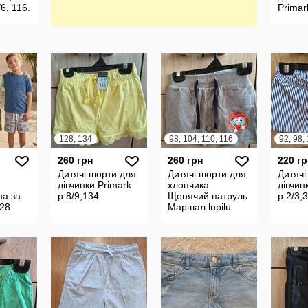
6, 116.
Primar
та
Дуже к
стильн
128, 134
98, 104, 110, 116
92, 98,
260 грн
260 грн
220 гр
Дитячі шорти для
Дитячі шорти для
Дитячі
дівчинки Primark
хлопчика
дівчи
на за
р.8/9,134
Щенячий патруль
р.2/3,3
128
Маршал lupilu
р.3/4 , 5/6