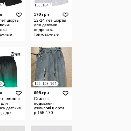
4
158, 164
н
170 грн
лет шорты
12-14 лет шорты
вочки
для девочки
стка
подростка
тажные
трикотажные
ки
шортики
стковые
подростковые
 спорт дом
школа спорт дом
ные
пижамные
0
152, 158, 164
н
695 грн
лет пляжные
Стильні
 для
подовжені
ка детские
джинсові шорти
ды для
р.155-170
ния плавки
йн море
ивные