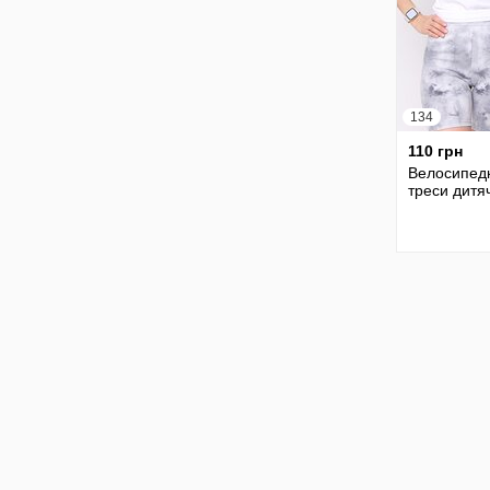
134
110 грн
Велосипед
треси дитяч