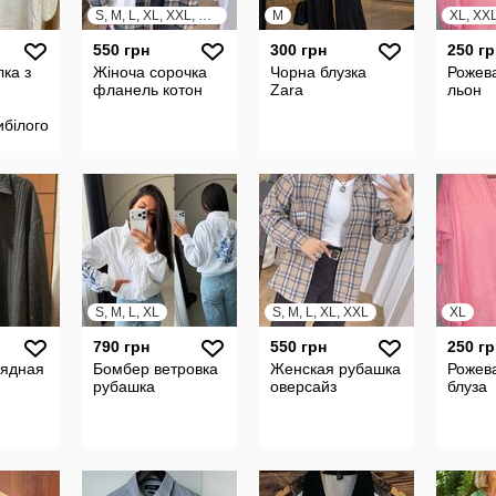
S, M, L, XL, XXL, XXXL
M
XL, XX
550 грн
300 грн
250 гр
лка з
Жіноча сорочка
Чорна блузка
Рожева
фланель котон
Zara
льон
ибілого
змір m
S, M, L, XL
S, M, L, XL, XXL
XL
790 грн
550 грн
250 гр
рядная
Бомбер ветровка
Женская рубашка
Рожев
рубашка
оверсайз
блуза