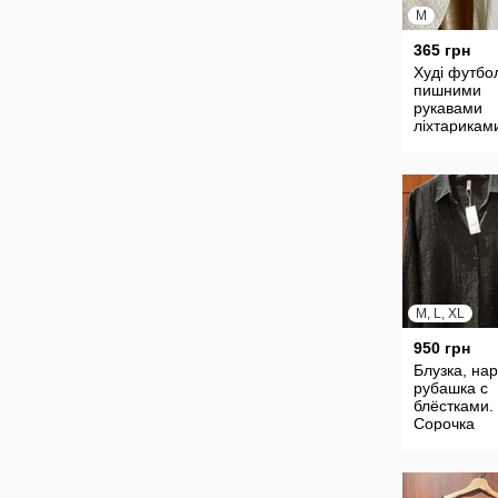
M
365 грн
Худі футбо
пишними
рукавами
ліхтарикам
молочного
кольору Ро
M, L, XL
950 грн
Блузка, на
рубашка с
блёстками.
Сорочка