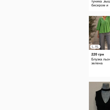
туника ,вы
бисером и
камнями.
L, XL
220 грн
Блузка льо
зелена