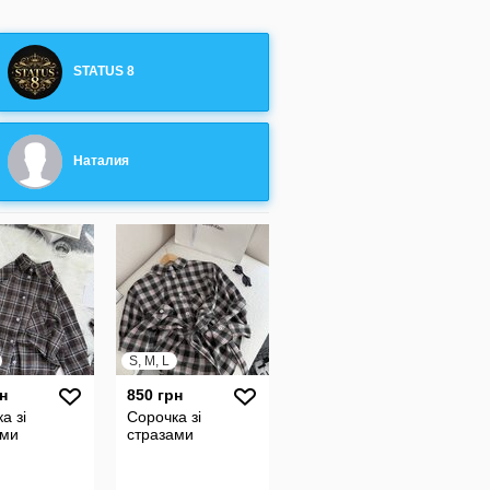
STATUS 8
Наталия
S, M, L
н
850 грн
а зі
Сорочка зі
ами
стразами