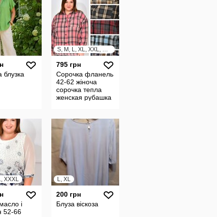
S, M, L, XL, XXL, XXXL
н
795 грн
 блузка
Сорочка фланель
42-62 жіноча
сорочка тепла
женская рубашка
теплая рубашка
сорочка в клетку
24223
L, XXXL
L, XL
н
200 грн
масло і
Блуза віскоза
 52-66