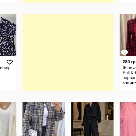
S
280 гр
озмір.
Жіноч
Pull & 
черво
клітин