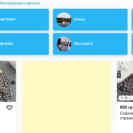
Рекламировать магазин
ow Store
Елена
dkoelen
Виталий З.
S, M, L
850 гр
Сорочк
страз