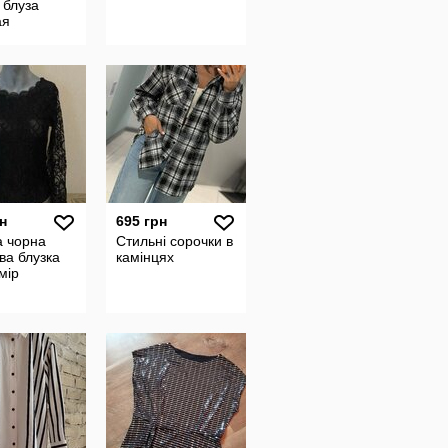
 блуза
ая
ая блуза с
ыми
ми блузка
н
695 грн
а чорна
Стильні сорочки в
ва блузка
камінцях
мір