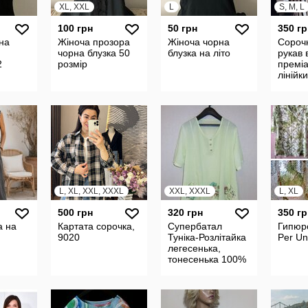
XL, XXL
L
S, M, L
100 грн
50 грн
350 гр
на
Жіноча прозора
Жіноча чорна
Сороч
чорна блузка 50
блузка на літо
рукав 
2
розмір
преміа
лінійк
RiverIs
somewh
44-46 
L, XL, XXL, XXXL
XXL, XXXL
L, XL
500 грн
320 грн
350 гр
а на
Картата сорочка,
Супербатал
Гипюр
9020
Туніка-Розлітайка
Per Un
легесенька,
тонесенька 100%
бавовна гудзики
перламутр Italy