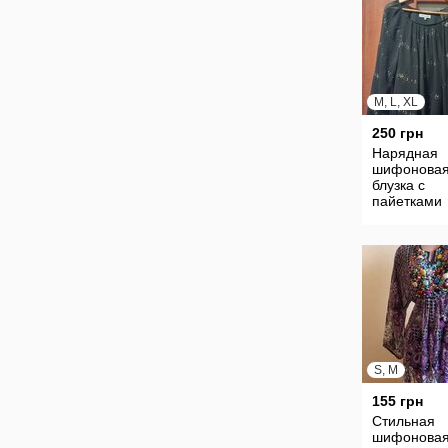
M, L, XL
250 грн
Нарядная
шифонова
блузка с
пайетками
Debenhams
размер XL 
16 Petite
S, M
155 грн
Стильная
шифонова