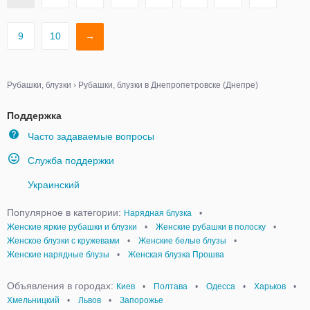
9
10
→
Рубашки, блузки
›
Рубашки, блузки в Днепропетровске (Днепре)
Поддержка
Часто задаваемые вопросы
Служба поддержки
Украинский
Популярное в категории:
Нарядная блузка
•
Женские яркие рубашки и блузки
•
Женские рубашки в полоску
•
Женское блузки с кружевами
•
Женские белые блузы
•
Женские нарядные блузы
•
Женская блузка Прошва
Объявления в городах:
Киев
•
Полтава
•
Одесса
•
Харьков
•
Хмельницкий
•
Львов
•
Запорожье