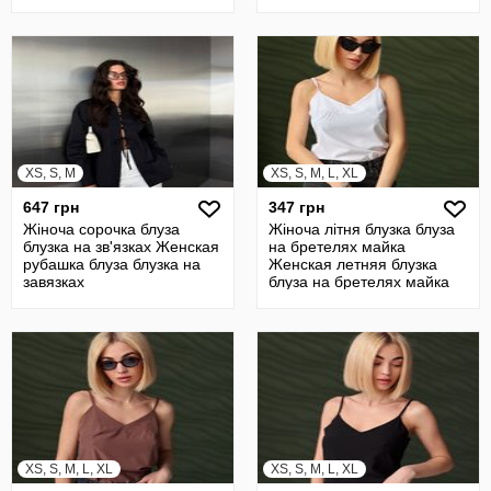
XS, S, M
XS, S, M, L, XL
647 грн
347 грн
Жіноча сорочка блуза
Жіноча літня блузка блуза
блузка на зв'язках Женская
на бретелях майка
рубашка блуза блузка на
Женская летняя блузка
завязках
блуза на бретелях майка
XS, S, M, L, XL
XS, S, M, L, XL