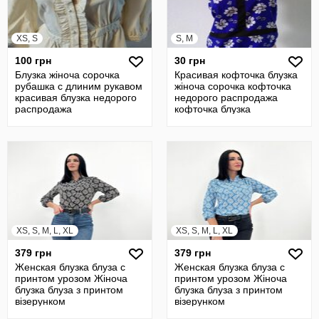
XS, S
S, M
100 грн
30 грн
Блузка жіноча сорочка
Красивая кофточка блузка
рубашка с длиним рукавом
жіноча сорочка кофточка
красивая блузка недорого
недорого распродажа
распродажа
кофточка блузка
XS, S, M, L, XL
XS, S, M, L, XL
379 грн
379 грн
Женская блузка блуза с
Женская блузка блуза с
принтом урозом Жіноча
принтом урозом Жіноча
блузка блуза з принтом
блузка блуза з принтом
візерунком
візерунком