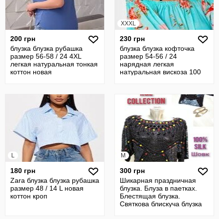
XXXL
200 грн
230 грн
блузка блузка рубашка
блузка блузка кофточка
размер 56-58 / 24 4XL
размер 54-56 / 24
легкая натуральная тонкая
нарядная легкая
коттон новая
натуральная вискоза 100
новая
L
M
180 грн
300 грн
Zara блузка блузка рубашка
Шикарная праздничная
размер 48 / 14 L новая
блузка. Блуза в паетках.
коттон кроп
Блестящая блузка.
Святкова блискуча блузка