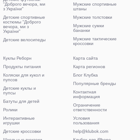
"Доброго вечора, ми
Мужские спортивные
з України"
штаны
Детские спортивные
Мужские толстовки
костюмы "Доброго
Мужские сумки
вечора, ми з
бананки
України"
Мужские тактические
Детские велосипеды
кроссовки
Куклы Реборн
Карта сайта
Продукты питания
Карта регионов
Коляски для кукол и
Блог Клубка
пупсов
Популярные бренды
Детские куклы и
Контактная
пупсы
информация
Батуты для детей
Ограничение
Ролики
ответственности
Интерактивные
Условия
игрушки
пользования
Детские кроссовки
help@klubok.com
Школьные рюкзаки
Клубок для iPhone