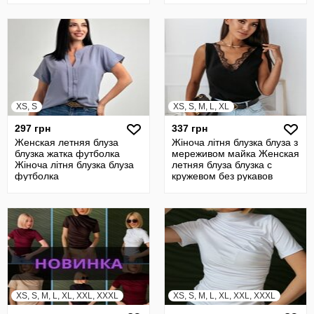
XS, S
XS, S, M, L, XL
297 грн
337 грн
Женская летняя блуза
Жіноча літня блузка блуза з
блузка жатка футболка
мереживом майка Женская
Жіноча літня блузка блуза
летняя блуза блузка с
футболка
кружевом без рукавов
XS, S, M, L, XL, XXL, XXXL
XS, S, M, L, XL, XXL, XXXL