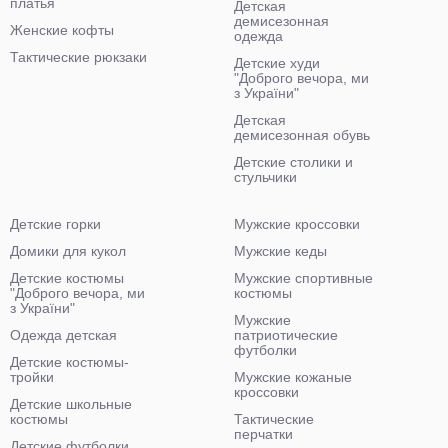
платья
Детская
демисезонная
Женские кофты
одежда
Тактические рюкзаки
Детские худи
"Доброго вечора, ми
з України"
Детская
демисезонная обувь
Детские столики и
стульчики
Детские горки
Мужские кроссовки
Домики для кукол
Мужские кеды
Детские костюмы
Мужские спортивные
"Доброго вечора, ми
костюмы
з України"
Мужские
Одежда детская
патриотические
футболки
Детские костюмы-
тройки
Мужские кожаные
кроссовки
Детские школьные
костюмы
Тактические
перчатки
Детские футболки