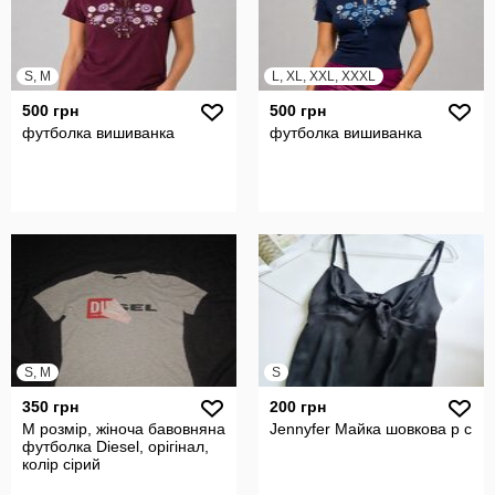
S, M
L, XL, XXL, XXXL
500 грн
500 грн
футболка вишиванка
футболка вишиванка
S, M
S
350 грн
200 грн
M розмір, жіноча бавовняна
Jennyfer Майка шовкова р с
футболка Diesel, орігінал,
колір сірий