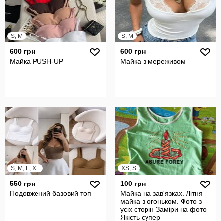
S, M
S, M
600 грн
600 грн
Майка PUSH-UP
Майка з мереживом
S, M, L, XL
XS, S
550 грн
100 грн
Подовжений базовий топ
Майка на зав'язках. Літня
майка з огоньком. Фото з
усіх сторін Заміри на фото
Якість супер