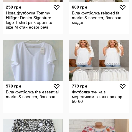
250 грн
600 грн
Нова.футболка Tommy
Біла футболка relaxed fit
Hilfiger Denim Signature
marks & spencer, бавовна
logo T-shirt pink оригінал
модал
size M стан нової речі
570 грн
779 грн
Біла футболка the essential
Футболка туніка з
marks & spencer, бавовна
мереживом в кольорах рр
50-60