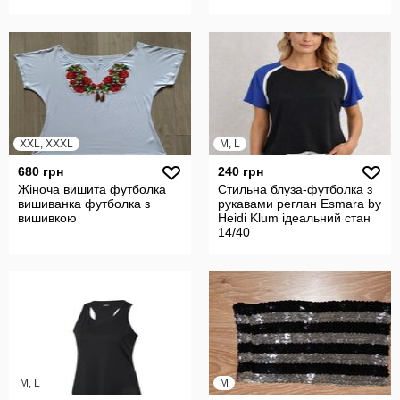
XXL, XXXL
M, L
680 грн
240 грн
Жіноча вишита футболка
Стильна блуза-футболка з
вишиванка футболка з
рукавами реглан Esmara by
вишивкою
Heidi Klum ідеальний стан
14/40
M, L
M