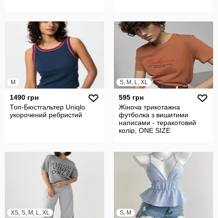
M
S, M, L, XL
1490 грн
595 грн
Топ-Бюстгальтер Uniqlo
Жіноча трикотажна
укорочений ребристий
футболка з вишитими
написами - теракотовий
колір, ONE SIZE
XS, S, M, L, XL
S, M