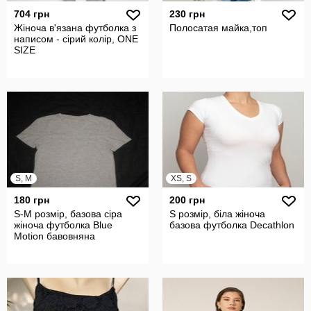
704 грн
230 грн
Жіноча в'язана футболка з
Полосатая майка,топ
написом - сірий колір, ONE
SIZE
S, M
XS, S
180 грн
200 грн
S-M розмір, базова сіра
S розмір, біла жіноча
жіноча футболка Blue
базова футболка Decathlon
Motion бавовняна