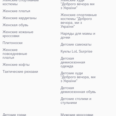
Женские спортивные
Женские худи
костюмы
"Доброго вечора ми
з України"
Женские платья
Женские спортивные
Женские кардиганы
костюмы "Доброго
вечора, ми з
Женская обувь
України"
Женские кожаные
Наряды для мамы и
кроссовки
дочки
Плитоноски
Детские самокаты
Женские
Куклы LoL Surprise
повседневные
платья
Детская
демисезонная
Женские кофты
одежда
Тактические рюкзаки
Детские худи
"Доброго вечора, ми
з України"
Детская
демисезонная обувь
Детские столики и
стульчики
Детские горки
Мужские кроссовки