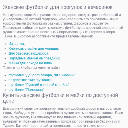
Женские футболки для прогулок и вечеринок
Нет лучшего способа сравнительно недорого создать разнообразный и
универсальный летний гардероб, чем наполнить его оригинальными и
комфортными футболками разных стилей, фасонов и расцветок.
Правильно выбрать и купить женскую футболку на короткий или длинный
рукав поможет знание нескольких определяющих критериев выбора.
Также, в широком ассортименте представлены маечки:
Из шелка
;
Хлопковые майки для женщин
;
Для базового гардероба
;
Нарядные маечки на праздник
;
Майки для похода на пляж
.
Также в на Клубке вы можете найти:
футболки "Доброго вечора, ми з України"
патриотические футболки
футболки "Русский военный корабль"
футболки "Паляниця"
Купить женские футболки и майки по доступной
цене
Для занятий спортом предпочтительней удобный фасон и натуральная
ткань. Майку для утренних пробежек лучше взять из чистого хлопка. Если
носить футболку Вы планируете под пиджак или теплый кардиган,
выбирайте плотный качественный трикотаж производства Украина или
Турция. Каталог нашего сайта предлагает на фото также много