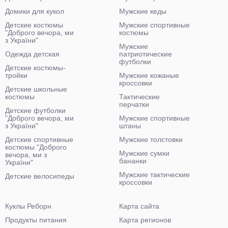
Домики для кукол
Мужские кеды
Детские костюмы
Мужские спортивные
"Доброго вечора, ми
костюмы
з України"
Мужские
Одежда детская
патриотические
футболки
Детские костюмы-
тройки
Мужские кожаные
кроссовки
Детские школьные
костюмы
Тактические
перчатки
Детские футболки
"Доброго вечора, ми
Мужские спортивные
з України"
штаны
Детские спортивные
Мужские толстовки
костюмы "Доброго
Мужские сумки
вечора, ми з
бананки
України"
Мужские тактические
Детские велосипеды
кроссовки
Куклы Реборн
Карта сайта
Продукты питания
Карта регионов