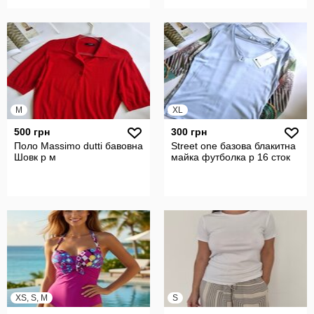
M
XL
500 грн
300 грн
Поло Massimo dutti бавовна
Street one базова блакитна
Шовк р м
майка футболка р 16 сток
XS, S, M
S