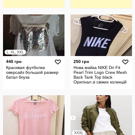
L, XL, XXL
440 грн
250 грн
Красивая футболка
Новa.майка NIKE Dri Fit
оверсайз большой размер
Pearl Trim Logo Crew Mesh
батал блуза
Back Tank Top black
Оригінал.зі свіжих колекцій
XXXL