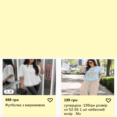
S, M
499 грн
199 грн
Футболка з мереживом
суперціна -199грн розмір
хл 52-56 1 шт небесний
колір . Мо