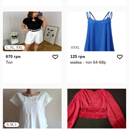
L, XL, XXL
XXXL
670 грн
125 грн
Топ
майка - топ 64-68р
S, M, L