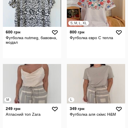
S, M, L, XL
600 грн
800 грн
Футболка nutmeg, бавовна,
Футболка євро С тепла
модал
M
L
249 грн
349 грн
Атласний топ Zara
Футболка аля скімс H&M