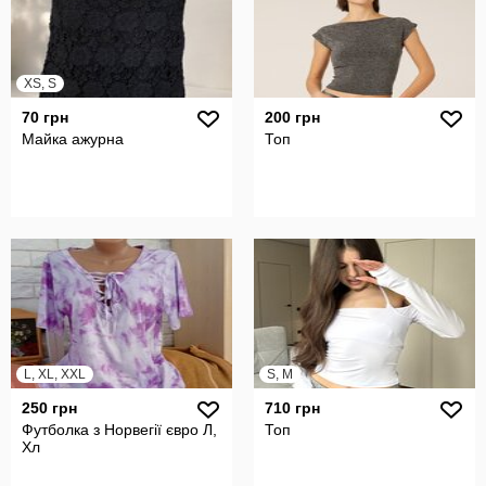
XS, S
70 грн
200 грн
Майка ажурна
Топ
L, XL, XXL
S, M
250 грн
710 грн
Футболка з Норвегії євро Л,
Топ
Хл