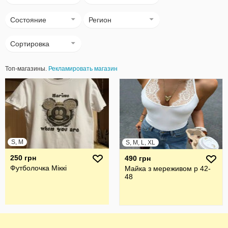
Состояние
Регион
Сортировка
Топ-магазины.
Рекламировать магазин
S, M
S, M, L, XL
250 грн
490 грн
Футболочка Міккі
Майка з мереживом р 42-
48