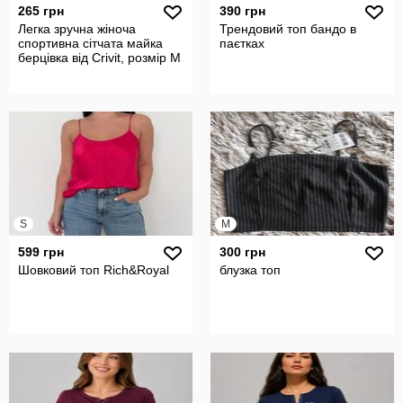
265 грн
390 грн
Легка зручна жіноча
Трендовий топ бандо в
спортивна сітчата майка
паєтках
берцівка від Crivit, розмір M
S
M
599 грн
300 грн
Шовковий топ Rich&Royal
блузка топ