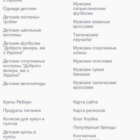
з України"
Мужские
Одежда детская
патриотические
футболки
Детские костюмы-
тройки
Мужские кожаные
кроссовки
Детские школьные
костюмы
Тактические
перчатки
Детские футболки
"Доброго вечора, ми
Мужские спортивные
з України"
штаны
Детские спортивные
Мужские толстовки
костюмы "Доброго
Мужские сумки
вечора, ми з
бананки
України"
Мужские тактические
Детские велосипеды
кроссовки
Куклы Реборн
Карта сайта
Продукты питания
Карта регионов
Коляски для кукол и
Блог Клубка
пупсов
Популярные бренды
Детские куклы и
Контактная
пупсы