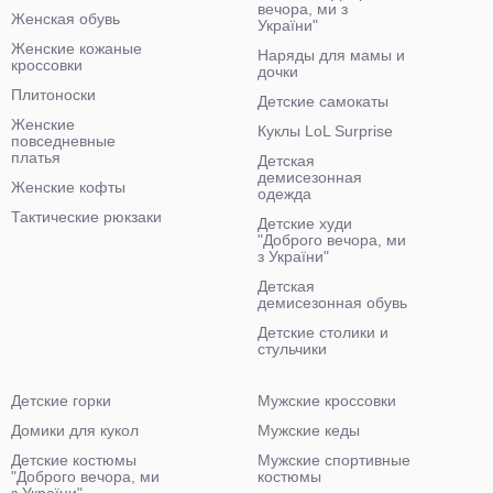
вечора, ми з
Женская обувь
України"
Женские кожаные
Наряды для мамы и
кроссовки
дочки
Плитоноски
Детские самокаты
Женские
Куклы LoL Surprise
повседневные
платья
Детская
демисезонная
Женские кофты
одежда
Тактические рюкзаки
Детские худи
"Доброго вечора, ми
з України"
Детская
демисезонная обувь
Детские столики и
стульчики
Детские горки
Мужские кроссовки
Домики для кукол
Мужские кеды
Детские костюмы
Мужские спортивные
"Доброго вечора, ми
костюмы