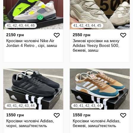
41, 42, 43, 44, 46
41, 42, 43, 44, 45
2150 грн
2550 грн
Кросівки чоловічі Nike Air
Зимові кросівки на меху
Jordan 4 Retro , сірі, замш
Adidas Yeezy Boost 500,
бежеві, замш
40, 41, 42, 43, 44
40, 41, 42, 43, 44
1550 грн
1550 грн
Кросівки чоловічі Adidas,
Кросівки чоловічі Adidas,
чорні, замш/текстиль
бежеві, замш/текстиль