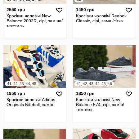
41, 42, 43, 44, 45
44
2550 грн
1450 грн
Кросівки чоловічі New
Кросівки чоловічі Reebok
Balance 2002R, сірі, замша/
Classic, сірі, замш/сітка
текстиль
41, 42, 43, 44, 45
41, 42, 43, 44, 45, 46
1950 грн
1850 грн
Кросівки чоловічі Adidas
Кросівки чоловічі New
Originals Niteball, замш
Balance 574, сірі, замш/
текстиль