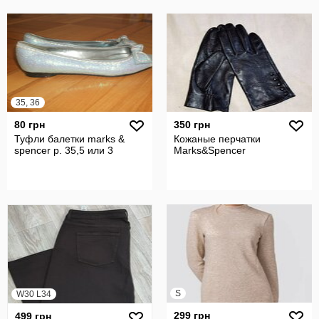
35, 36
80 грн
350 грн
Туфли балетки marks &
Кожаные перчатки
spencer р. 35,5 или 3
Marks&Spencer
S
W30 L34
299 грн
499 грн