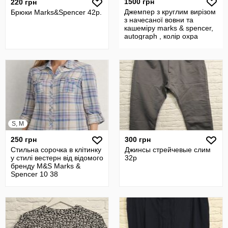
1500 грн
220 грн
Джемпер з круглим вирізом
Брюки Marks&Spencer 42р.
з начесаної вовни та
кашеміру marks & spencer,
autograph , колір охра
S, M
250 грн
300 грн
Стильна сорочка в клітинку
Джинсы стрейчевые слим
у стилі вестерн від відомого
32р
бренду M&S Marks &
Spencer 10 38