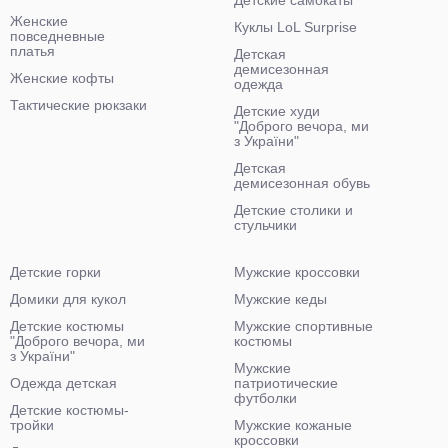
Детские самокаты
Женские
Куклы LoL Surprise
повседневные
платья
Детская
демисезонная
Женские кофты
одежда
Тактические рюкзаки
Детские худи
"Доброго вечора, ми
з України"
Детская
демисезонная обувь
Детские столики и
стульчики
Детские горки
Мужские кроссовки
Домики для кукол
Мужские кеды
Детские костюмы
Мужские спортивные
"Доброго вечора, ми
костюмы
з України"
Мужские
Одежда детская
патриотические
футболки
Детские костюмы-
тройки
Мужские кожаные
кроссовки