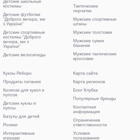
Детские школьные
костюмы
Тактические
перчатки
Детские футболки
"Доброго вечора, ми
Мужские спортивные
з України"
штаны
Детские спортивные
Мужские толстовки
костюмы "Доброго
Мужские сумки
вечора, ми з
бананки
України"
Мужские тактические
Детские велосипеды
кроссовки
Куклы Реборн
Карта сайта
Продукты питания
Карта регионов
Коляски для кукол и
Блог Клубка
пупсов
Популярные бренды
Детские куклы и
Контактная
пупсы
информация
Батуты для детей
Ограничение
Ролики
ответственности
Интерактивные
Условия
игрушки
пользования