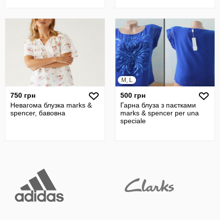
M, L
750 грн
500 грн
Невагома блузка marks &
Гарна блуза з паєтками
spencer, бавовна
marks & spencer per una
speciale