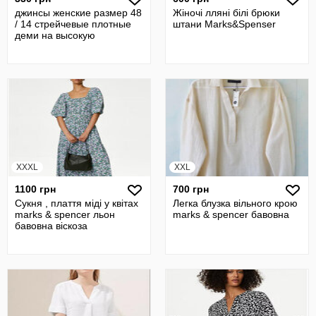
джинсы женские размер 48
Жіночі лляні білі брюки
/ 14 cтрейчевые плотные
штани Marks&Spenser
деми на высокую
XXXL
XXL
1100 грн
700 грн
Сукня , плаття міді у квітах
Легка блузка вільного крою
marks & spencer льон
marks & spencer бавовна
бавовна віскоза