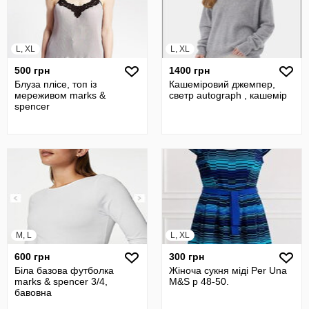
L, XL
L, XL
500 грн
1400 грн
Блуза плісе, топ із
Кашеміровий джемпер,
мереживом marks &
светр autograph , кашемір
spencer
M, L
L, XL
600 грн
300 грн
Біла базова футболка
Жіноча сукня міді Per Una
marks & spencer 3/4,
M&S р 48-50.
бавовна