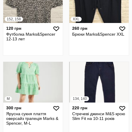
152, 158
XXL
120 грн
260 грн
Футболка Marks&Spencer
Брюки Marks&Spencer XXL
12-13 лет
M
134, 140
300 грн
220 грн
Ярусна сукня плаття
Стречеві джинси M&S крою
оверсайз трапеція Marks &
Slim Fit на 10-11 років
Spencer, M-L