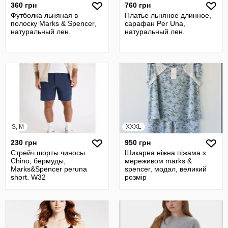
360 грн
760 грн
Футболка льняная в
Платье льняное длинное,
полоску Marks & Spencer,
сарафан Per Una,
натуральный лен.
натуральный лен.
S, M
XXXL
230 грн
950 грн
Стрейч шорты чиносы
Шикарна ніжна піжама з
Chino, бермуды,
мереживом marks &
Marks&Spencer peruna
spencer, модал, великий
short. W32
розмір