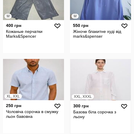
M
M
400 грн
550 грн
Кожаные перчатки
Жіноче блакитне худі від
Marks&Spencer
marks&spenser
XL, XXL
XXL, XXXL
250 грн
300 грн
Чоловіча сорочка в смужку
Базова біла сорочка з
льон бавовна
льону