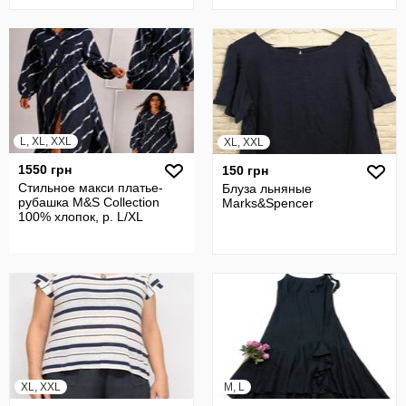
L, XL, XXL
XL, XXL
1550 грн
150 грн
Стильное макси платье-
Блуза льняные
рубашка M&S Collection
Marks&Spencer
100% хлопок, р. L/XL
XL, XXL
M, L