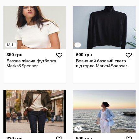
M, L
L
350 грн
600 грн
Базова жіноча футболка
Вовняний базовий светр
Marks&Spenser
під горло Marks&Spenser
M
330 грн
600 грн