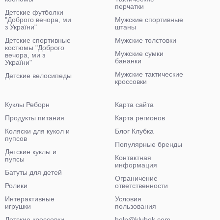
перчатки
Детские футболки
"Доброго вечора, ми
Мужские спортивные
з України"
штаны
Детские спортивные
Мужские толстовки
костюмы "Доброго
Мужские сумки
вечора, ми з
бананки
України"
Мужские тактические
Детские велосипеды
кроссовки
Куклы Реборн
Карта сайта
Продукты питания
Карта регионов
Коляски для кукол и
Блог Клубка
пупсов
Популярные бренды
Детские куклы и
Контактная
пупсы
информация
Батуты для детей
Ограничение
Ролики
ответственности
Интерактивные
Условия
игрушки
пользования
Детские кроссовки
help@klubok.com