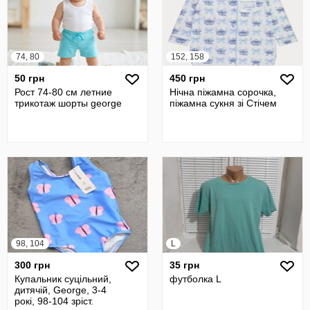
74, 80
152, 158
50 грн
450 грн
Рост 74-80 см летние
Нічна піжамна сорочка,
трикотаж шорты george
піжамна сукня зі Стічем
98, 104
L
300 грн
35 грн
Купальник суцільний,
футболка L
дитячій, George, 3-4
рокі, 98-104 зріст.