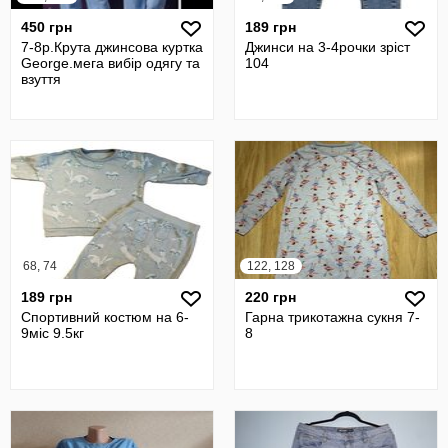
450 грн
189 грн
7-8р.Крута джинсова куртка
Джинси на 3-4рочки зріст
George.мега вибір одягу та
104
взуття
68, 74
122, 128
189 грн
220 грн
Спортивний костюм на 6-
Гарна трикотажна сукня 7-
9міс 9.5кг
8