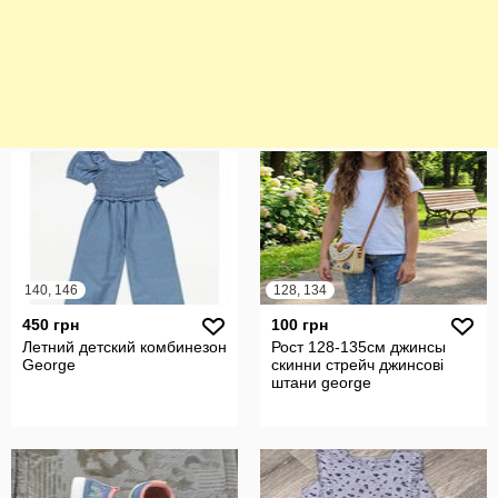
140, 146
128, 134
450 грн
100 грн
Летний детский комбинезон
Рост 128-135см джинсы
George
скинни стрейч джинсові
штани george