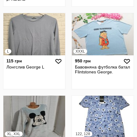
L
XXXL
115 грн
950 грн
Лонгслив George L
Бавовняна футболка батал
Flintstones George.
XL, XXL
122, 128