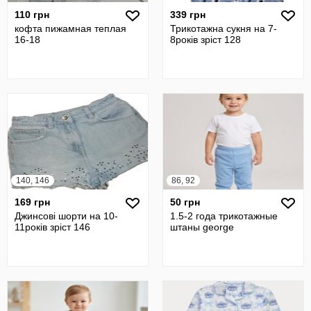
110 грн
339 грн
кофта пижамная теплая
Трикотажна сукня на 7-
16-18
8років зріст 128
140, 146
86, 92
169 грн
50 грн
Джинсові шорти на 10-
1.5-2 года трикотажные
11років зріст 146
штаны george