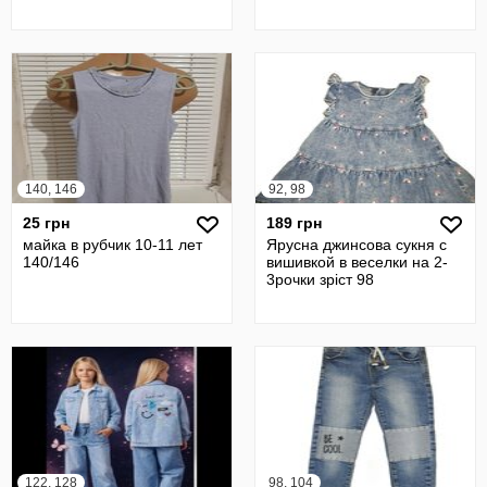
140, 146
92, 98
25 грн
189 грн
майка в рубчик 10-11 лет
Ярусна джинсова сукня с
140/146
вишивкой в веселки на 2-
3рочки зріст 98
122, 128
98, 104