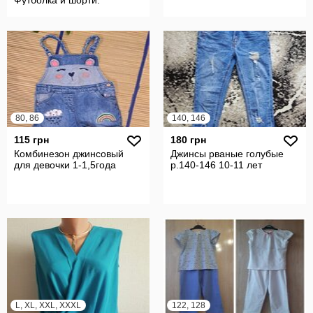
Футболка й шорти.
80, 86
140, 146
115 грн
180 грн
Комбинезон джинсовый
Джинсы рваные голубые
для девочки 1-1,5года
р.140-146 10-11 лет
L, XL, XXL, XXXL
122, 128