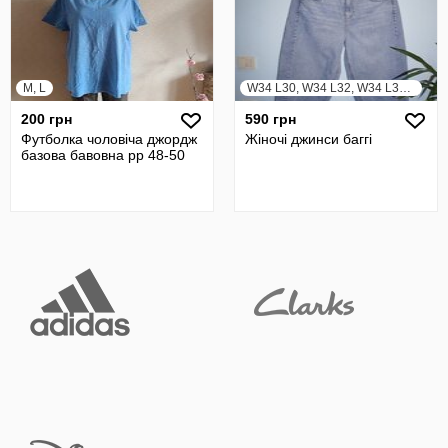
M, L
W34 L30, W34 L32, W34 L34, W35 L30, W35 L32, W36 L30, W36 L32, W36 L34, W37 L30, W37 L32, W37 L34, W38 L30, W38 L32, W38 L34, W39 L30, W39 L32, W39 L34
200 грн
590 грн
Футболка чоловіча джордж
Жіночі джинси баггі
базова бавовна рр 48-50