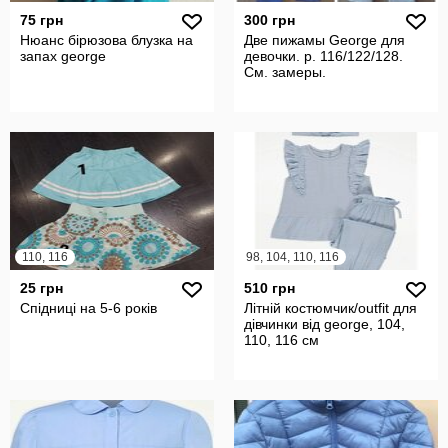
75 грн
300 грн
Нюанс бірюзова блузка на
Две пижамы George для
запах george
девочки. р. 116/122/128.
См. замеры.
110, 116
98, 104, 110, 116
25 грн
510 грн
Спідниці на 5-6 років
Літній костюмчик/outfit для
дівчинки від george, 104,
110, 116 см