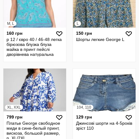
M, L
L
160 грн
150 грн
р 12 / євро 40 / 46-48 легка
Шорты легкие George L
бірюзова блузка блуза
майка в принт пейслі
дворівнева натуральна
XL, XXL
104, 110
799 грн
129 грн
Платье George свободное
Джинсові шорти на 4-5років
миди в сине-белый принт,
зріст 110
вискоза, большой размер,
р. XL/2XL