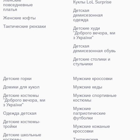
Женские
Куклы LoL Surprise
повседневные
платья
Детская
демисезонная
Женские кофты
одежда
Тактические рюкзаки
Детские худи
"Доброго вечора, ми
з України"
Детская
демисезонная обувь
Детские столики и
стульчики
Детские горки
Мужские кроссовки
Домики для кукол
Мужские кеды
Детские костюмы
Мужские спортивные
"Доброго вечора, ми
костюмы
з України"
Мужские
Одежда детская
патриотические
футболки
Детские костюмы-
тройки
Мужские кожаные
кроссовки
Детские школьные
костюмы
Тактические