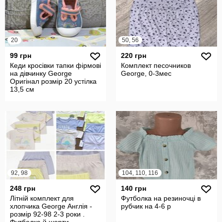
20
50, 56
99 грн
220 грн
Кеди кросівки тапки фірмові
Комплект песочников
на дівчинку George
George, 0-3мес
Оригінал розмір 20 устілка
13,5 см
92, 98
104, 110, 116
248 грн
140 грн
Літній комплект для
Футболка на резиночці в
хлопчика George Англія -
рубчик на 4-6 р
розмір 92-98 2-3 роки .