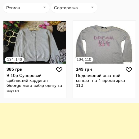
Регион
Сортировка
134, 140
104, 110
385 грн
149 грн
9-10р.Суперовий
Подовжений ошатний
сріблястий кардиган
світшот на 4-5років зріст
George.мега вибір одягу та
110
взуття