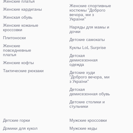
Женские платья
Женские спортивные
Женские кардиганы
костюмы "Доброго
вечора, ми з
Женская обувь
України"
Женские кожаные
Наряды для мамы и
кроссовки
дочки
Плитоноски
Детские самокаты
Женские
Куклы LoL Surprise
повседневные
платья
Детская
демисезонная
Женские кофты
одежда
Тактические рюкзаки
Детские худи
"Доброго вечора, ми
з України"
Детская
демисезонная обувь
Детские столики и
стульчики
Детские горки
Мужские кроссовки
Домики для кукол
Мужские кеды