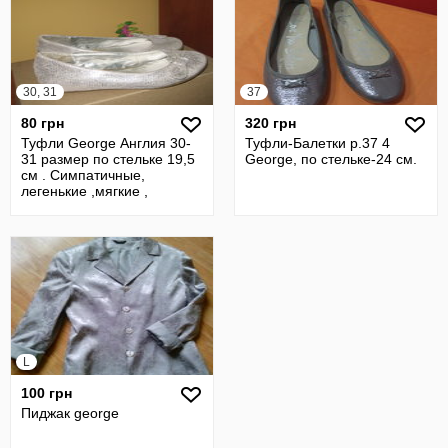
30, 31
37
80 грн
320 грн
Туфли George Англия 30-
Туфли-Балетки р.37 4
31 размер по стельке 19,5
George, по стельке-24 см.
см . Симпатичные,
легенькие ,мягкие ,
дышащие и оче
L
100 грн
Пиджак george