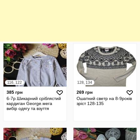
116, 122
128, 134
385 грн
269 грн
6-7р.Шикарний сріблястий
Ошатний светр на 8-9років
кардиган George.мега
зріст 128-135
вибір одягу та взуття