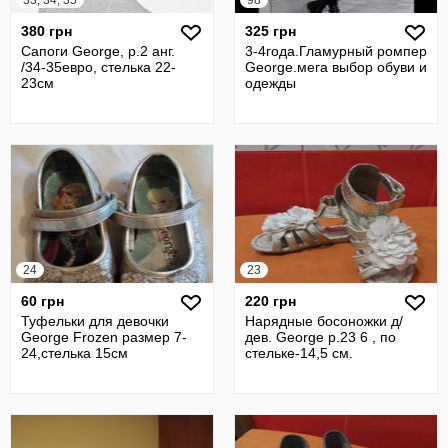
33, 34, 35
98
380 грн
325 грн
Сапоги George, р.2 анг.
3-4года.Гламурный ромпер
/34-35евро, стелька 22-
George.мега выбор обуви и
23см
одежды
24
23
60 грн
220 грн
Туфельки для девочки
Нарядные босоножки д/
George Frozen размер 7-
дев. George р.23 6 , по
24,стелька 15см
стельке-14,5 см.