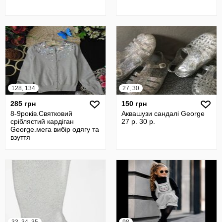
128, 134
27, 30
285 грн
150 грн
8-9років.Святковий
Аквашузи сандалі George
сріблястий кардіган
27 р. 30 р.
George.мега вибір одягу та
взуття