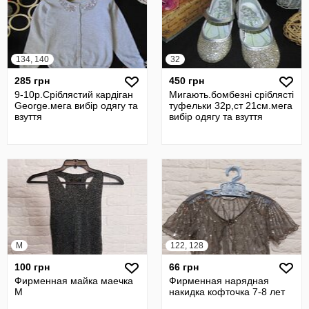
134, 140
32
285 грн
450 грн
9-10р.Сріблястий кардіган
Мигають.бомбезні сріблясті
George.мега вибір одягу та
туфельки 32р,ст 21см.мега
взуття
вибір одягу та взуття
M
122, 128
100 грн
66 грн
Фирменная майка маечка
Фирменная нарядная
M
накидка кофточка 7-8 лет