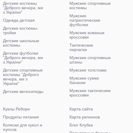
Детские костюмы
Мужские спортивные
"Доброго вечора, ми
костюмы
з України"
Мужские
Одежда детская
патриотические
футболки
Детские костюмы-
тройки
Мужские кожаные
кроссовки
Детские школьные
костюмы
Тактические
перчатки
Детские футболки
"Доброго вечора, ми
Мужские спортивные
з України"
штаны
Детские спортивные
Мужские толстовки
костюмы "Доброго
Мужские сумки
вечора, ми з
бананки
України"
Мужские тактические
Детские велосипеды
кроссовки
Куклы Реборн
Карта сайта
Продукты питания
Карта регионов
Коляски для кукол и
Блог Клубка
пупсов