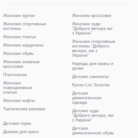
Женские куртки
Женские кроссовки
Женские спортивные
Женские худи
костюмы
"Доброго вечора ми
з України"
Женские платья
Женские спортивные
Женские кардиганы
костюмы "Доброго
вечора, ми з
Женская обувь
України"
Женские кожаные
Наряды для мамы и
кроссовки
дочки
Плитоноски
Детские самокаты
Женские
Куклы LoL Surprise
повседневные
платья
Детская
демисезонная
Женские кофты
одежда
Тактические рюкзаки
Детские худи
"Доброго вечора, ми
з України"
Детские горки
Детская
Домики для кукол
демисезонная обувь