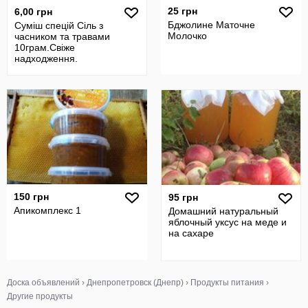
25 грн
6,00 грн
Бджолине Маточне
Суміш спецій Сіль з
Молочко
часником та травами
10грам.Свіже
надходження.
150 грн
95 грн
Апикомплекс 1
Домашний натуральный
яблочный уксус на меде и
на сахаре
Доска объявлений
›
Днепропетровск (Днепр)
›
Продукты питания
›
Другие продукты