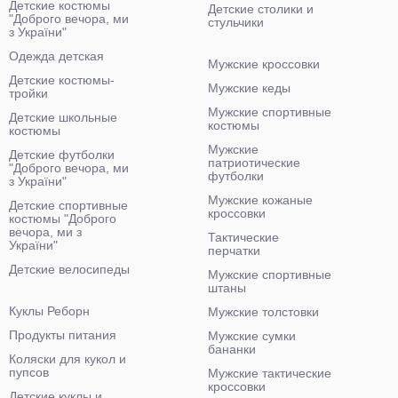
Детские костюмы
Детские столики и
"Доброго вечора, ми
стульчики
з України"
Одежда детская
Мужские кроссовки
Детские костюмы-
Мужские кеды
тройки
Мужские спортивные
Детские школьные
костюмы
костюмы
Мужские
Детские футболки
патриотические
"Доброго вечора, ми
футболки
з України"
Мужские кожаные
Детские спортивные
кроссовки
костюмы "Доброго
вечора, ми з
Тактические
України"
перчатки
Детские велосипеды
Мужские спортивные
штаны
Куклы Реборн
Мужские толстовки
Продукты питания
Мужские сумки
бананки
Коляски для кукол и
пупсов
Мужские тактические
кроссовки
Детские куклы и