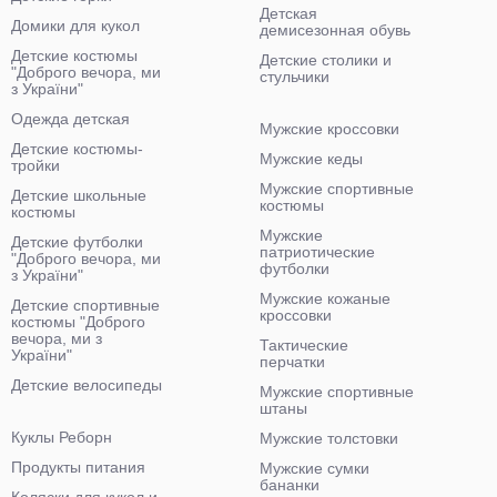
Детская
Домики для кукол
демисезонная обувь
Детские костюмы
Детские столики и
"Доброго вечора, ми
стульчики
з України"
Одежда детская
Мужские кроссовки
Детские костюмы-
Мужские кеды
тройки
Мужские спортивные
Детские школьные
костюмы
костюмы
Мужские
Детские футболки
патриотические
"Доброго вечора, ми
футболки
з України"
Мужские кожаные
Детские спортивные
кроссовки
костюмы "Доброго
вечора, ми з
Тактические
України"
перчатки
Детские велосипеды
Мужские спортивные
штаны
Куклы Реборн
Мужские толстовки
Продукты питания
Мужские сумки
бананки