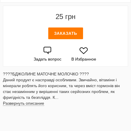
25 грн
ЗАКАЗАТЬ
Задать вопрос
В Избранное
????БДЖОЛИНЕ МАТОЧНЕ МОЛОЧКО ????
Даний продукт є насправді особливим. Звичайно, вітаміни і
мінерали роблять його корисним, та через вміст гормонів він
стає незамінним у вирішенні таких серйозних проблем, як
фригідність та безпліддя. К...
Развернуть описание