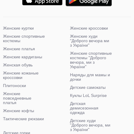
Женские куртки
Женские кроссовки
Женские спортивные
Женские худи
костюмы
"Доброго вечора ми
з України"
Женские платья
Женские спортивные
Женские кардиганы
костюмы "Доброго
вечора, ми з
Женская обувь
України"
Женские кожаные
Наряды для мамы и
кроссовки
дочки
Плитоноски
Детские самокаты
Женские
Куклы LoL Surprise
повседневные
платья
Детская
демисезонная
Женские кофты
одежда
Тактические рюкзаки
Детские худи
"Доброго вечора, ми
з України"
Детские горки