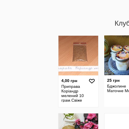
Клу
25 грн
4,00 грн
Бджолине
Приправа
Маточне М
Коріандр
мелений 10
грам.Свіже
надходження.