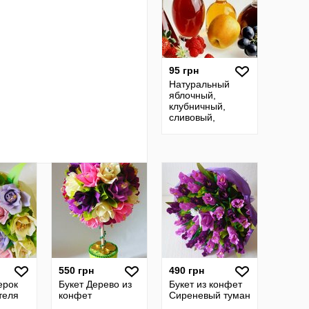
95 грн
Натуральный
яблочный,
клубничный,
сливовый,
смородиновый,
абрикосовый
уксус на меде
550 грн
490 грн
ерок
Букет Дерево из
Букет из конфет
теля
конфет
Сиреневый туман