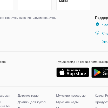
Мини
Поддер
р)
›
Продукты питания
›
Другие продукты
Час
Слу
Укр
сетях
Будьте всегда на связи с помощью п
ссовки
Детские горки
Мужские кроссовки
Куклы Р
и
Домики для кукол
Мужские кеды
Продукт
чора ми