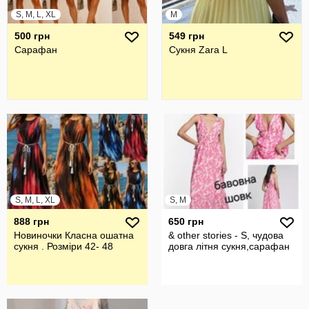
S, M, L, XL
M
500 грн
549 грн
Сарафан
Сукня Zara L
S, M, L, XL
S, M
888 грн
650 грн
Новиночки Класна ошатна
& other stories - S, чудова
сукня . Розміри 42- 48
довга літня сукня,сарафан