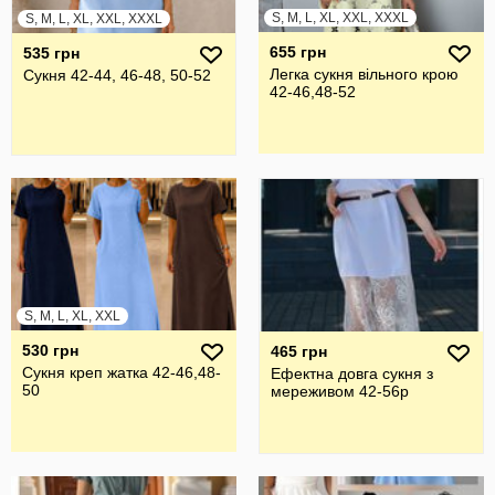
S, M, L, XL, XXL, XXXL
S, M, L, XL, XXL, XXXL
655 грн
535 грн
Легка сукня вільного крою
Сукня 42-44, 46-48, 50-52
42-46,48-52
S, M, L, XL, XXL
530 грн
465 грн
Сукня креп жатка 42-46,48-
Ефектна довга сукня з
50
мереживом 42-56р