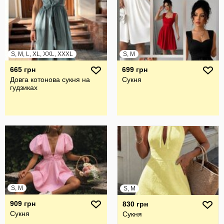
S, M, L, XL, XXL, XXXL
S, M
665 грн
699 грн
Довга котонова сукня на
Сукня
гудзиках
S, M
S, M
909 грн
830 грн
Сукня
Сукня