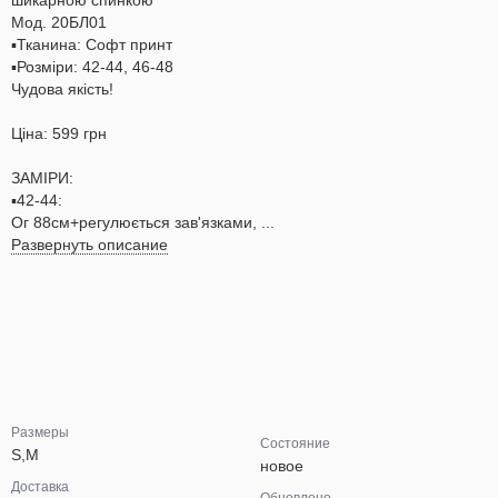
шикарною спинкою
Мод. 20БЛ01
▪️Тканина: Софт принт
▪️Розміри: 42-44, 46-48
Чудова якість!
Ціна: 599 грн
ЗАМІРИ:
▪️42-44:
Ог 88см+регулюється зав'язками, ...
Развернуть описание
Размеры
Состояние
S,M
новое
Доставка