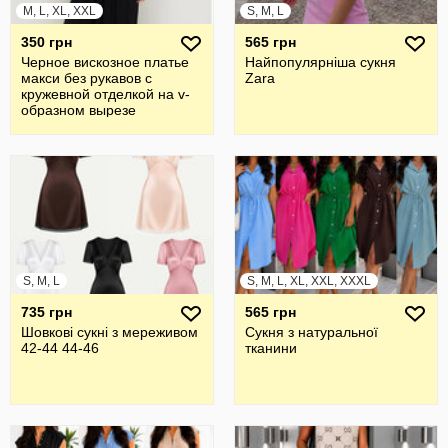
M, L, XL, XXL
S, M, L
350 грн
565 грн
Черное вискозное платье
Найпопулярніша сукня
макси без рукавов с
Zara
кружевной отделкой на v-
образном вырезе
S, M, L
S, M, L, XL, XXL, XXXL
735 грн
565 грн
Шовкові сукні з мереживом
Сукня з натуральної
42-44 44-46
тканини