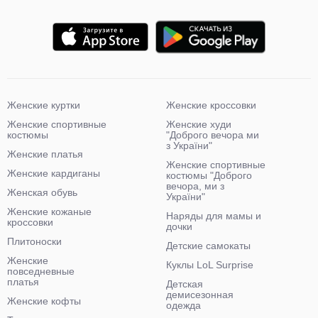
Женские куртки
Женские кроссовки
Женские спортивные
Женские худи
костюмы
"Доброго вечора ми
з України"
Женские платья
Женские спортивные
Женские кардиганы
костюмы "Доброго
вечора, ми з
Женская обувь
України"
Женские кожаные
Наряды для мамы и
кроссовки
дочки
Плитоноски
Детские самокаты
Женские
Куклы LoL Surprise
повседневные
платья
Детская
демисезонная
Женские кофты
одежда