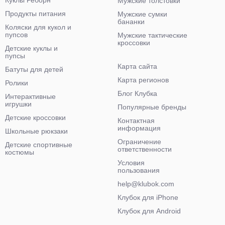
Куклы Реборн
Мужские толстовки
Продукты питания
Мужские сумки
бананки
Коляски для кукол и
пупсов
Мужские тактические
кроссовки
Детские куклы и
пупсы
Карта сайта
Батуты для детей
Карта регионов
Ролики
Блог Клубка
Интерактивные
игрушки
Популярные бренды
Детские кроссовки
Контактная
информация
Школьные рюкзаки
Ограничение
Детские спортивные
ответственности
костюмы
Условия
пользования
help@klubok.com
Клубок для iPhone
Клубок для Android