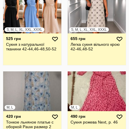
S, M, L, XL, XXL, XXXL
S, M, L, XL, XXL, XXXL
525 грн
655 грн
Сукня з натуральної
Легка сукня вільного крою
тканини 42-44,46-48,50-52
42-46,48-52
M, L
M, L
420 грн
490 грн
Тонкое льняное платье с
Сукня рожева Next, р. 46
оборкой Pauw размер 2