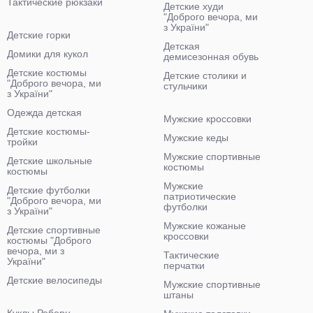
Тактические рюкзаки
Детские худи
"Доброго вечора, ми
з України"
Детские горки
Детская
Домики для кукол
демисезонная обувь
Детские костюмы
Детские столики и
"Доброго вечора, ми
стульчики
з України"
Одежда детская
Мужские кроссовки
Детские костюмы-
Мужские кеды
тройки
Мужские спортивные
Детские школьные
костюмы
костюмы
Мужские
Детские футболки
патриотические
"Доброго вечора, ми
футболки
з України"
Мужские кожаные
Детские спортивные
кроссовки
костюмы "Доброго
вечора, ми з
Тактические
України"
перчатки
Детские велосипеды
Мужские спортивные
штаны