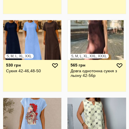
S, M, L, XL, XXL
S, M, L, XL, XXL, XXXL
530 грн
565 грн
Сукня 42-46,48-50
Довга однотонна сукня з
льону 42-56р