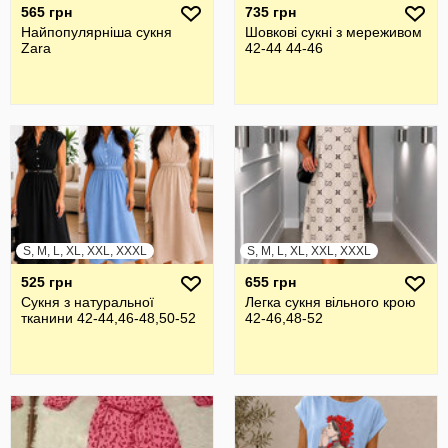
565 грн
735 грн
Найпопулярніша сукня
Шовкові сукні з мереживом
Zara
42-44 44-46
S, M, L, XL, XXL, XXXL
S, M, L, XL, XXL, XXXL
525 грн
655 грн
Сукня з натуральної
Легка сукня вільного крою
тканини 42-44,46-48,50-52
42-46,48-52