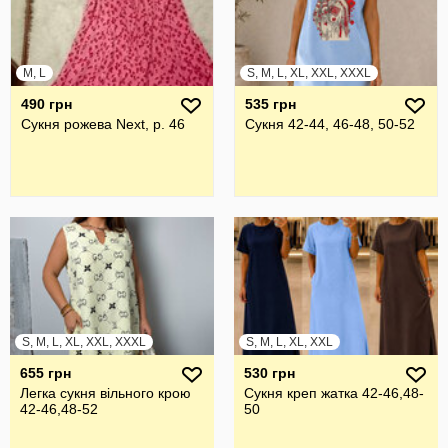
M, L
S, M, L, XL, XXL, XXXL
490 грн
535 грн
Сукня рожева Next, р. 46
Сукня 42-44, 46-48, 50-52
S, M, L, XL, XXL, XXXL
S, M, L, XL, XXL
655 грн
530 грн
Легка сукня вільного крою
Сукня креп жатка 42-46,48-
42-46,48-52
50