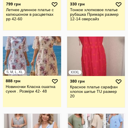
799 грн
330 грн
Летнее длинное платье с
Тонкое хлопковое платье
капюшоном в расцветках
рубашка Примарк размер
рр 42-60
12-14 оверсайз
S, M, L, XL
XXXL
888 грн
380 грн
Новиночки Класна ошатна
Красное платье сарафан
сукня . Розміри 42- 48
хлопок шитье TU размер
20