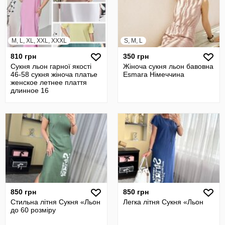
M, L, XL, XXL, XXXL
S, M, L
810 грн
350 грн
Сукня льон гарної якості
Жіноча сукня льон бавовна
46-58 сукня жіноча платье
Esmara Німеччина
женское летнее плаття
длинное 16
850 грн
850 грн
Стильна літня Сукня «Льон
Легка літня Сукня «Льон
до 60 розміру