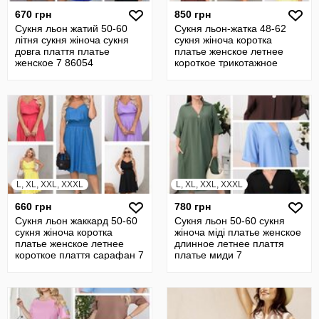
670 грн
850 грн
Сукня льон жатий 50-60
Сукня льон-жатка 48-62
літня сукня жіноча сукня
сукня жіноча коротка
довга плаття платье
платье женское летнее
женское 7 86054
короткое трикотажное
плаття 7
L, XL, XXL, XXXL
L, XL, XXL, XXXL
660 грн
780 грн
Сукня льон жаккард 50-60
Сукня льон 50-60 сукня
сукня жіноча коротка
жіноча міді платье женское
платье женское летнее
длинное летнее плаття
короткое плаття сарафан 7
платье миди 7