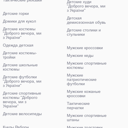
Тактические рюкзаки
Детские худи
"Доброго вечора, ми
з України"
Детские горки
Детская
Домики для кукол
демисезонная обувь
Детские костюмы
Детские столики и
"Доброго вечора, ми
стульчики
з України"
Одежда детская
Мужские кроссовки
Детские костюмы-
Мужские кеды
тройки
Мужские спортивные
Детские школьные
костюмы
костюмы
Мужские
Детские футболки
патриотические
"Доброго вечора, ми
футболки
з України"
Мужские кожаные
Детские спортивные
кроссовки
костюмы "Доброго
вечора, ми з
Тактические
України"
перчатки
Детские велосипеды
Мужские спортивные
штаны
Куклы Реборн
Мужские толстовки