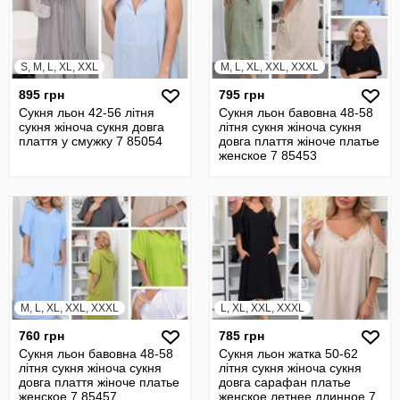
S, M, L, XL, XXL
M, L, XL, XXL, XXXL
895 грн
795 грн
Сукня льон 42-56 літня
Сукня льон бавовна 48-58
сукня жіноча сукня довга
літня сукня жіноча сукня
плаття у смужку 7 85054
довга плаття жіноче платье
женское 7 85453
M, L, XL, XXL, XXXL
L, XL, XXL, XXXL
760 грн
785 грн
Сукня льон бавовна 48-58
Сукня льон жатка 50-62
літня сукня жіноча сукня
літня сукня жіноча сукня
довга плаття жіноче платье
довга сарафан платье
женское 7 85457
женское летнее длинное 7