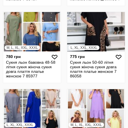
85798
M, L, XL, XXL, XXXL
L, XL, XXL, XXXL
780 грн
775 грн
Сукня льон бавовна 48-58
Сукня льон 50-60 літня
літня сукня жіноча сукня
сукня жіноча сукня довга
довга плаття платье
плаття платье женское 7
женское 7 85977
86058
L, XL, XXL, XXXL
M, L, XL, XXL, XXXL