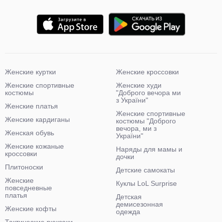
Женские куртки
Женские кроссовки
Женские спортивные
Женские худи
костюмы
"Доброго вечора ми
з України"
Женские платья
Женские спортивные
Женские кардиганы
костюмы "Доброго
вечора, ми з
Женская обувь
України"
Женские кожаные
Наряды для мамы и
кроссовки
дочки
Плитоноски
Детские самокаты
Женские
Куклы LoL Surprise
повседневные
платья
Детская
демисезонная
Женские кофты
одежда