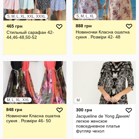
S, M, L, XL
S, M, L, XL, XXL, XXXL
888 грн
465 грн
Новиночки Класна ошатна
Стильный сарафан 42-
сукня . Розміри 42- 48
44,46-48,50-52
M, L, XL, XXL
M
848 грн
300 грн
Новиночки Класна ошатна
Jacqueline de Yong Дания/
сукня . Розміри 46- 50
легкое женское
повседневное платье
футляр чехол