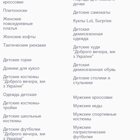
кроссовки
дочки
Плитоноски
Детские самокаты
Женские
Куклы LoL Surprise
повседневные
платья
Детская
демисезонная
Женские кофты
одежда
Тактические рюкзаки
Детские худи
"Доброго вечора, ми
з України"
Детские горки
Детская
Домики для кукол
демисезонная обувь
Детские костюмы
Детские столики и
"Доброго вечора, ми
стульчики
з України"
Одежда детская
Мужские кроссовки
Детские костюмы-
Мужские кеды
тройки
Мужские спортивные
Детские школьные
костюмы
костюмы
Мужские
Детские футболки
патриотические
"Доброго вечора, ми
футболки
з України"