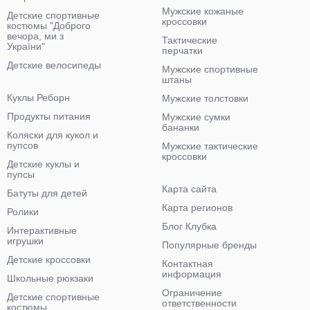
Мужские кожаные
Детские спортивные
кроссовки
костюмы "Доброго
вечора, ми з
Тактические
України"
перчатки
Детские велосипеды
Мужские спортивные
штаны
Куклы Реборн
Мужские толстовки
Продукты питания
Мужские сумки
бананки
Коляски для кукол и
пупсов
Мужские тактические
кроссовки
Детские куклы и
пупсы
Карта сайта
Батуты для детей
Карта регионов
Ролики
Блог Клубка
Интерактивные
игрушки
Популярные бренды
Детские кроссовки
Контактная
информация
Школьные рюкзаки
Ограничение
Детские спортивные
ответственности
костюмы