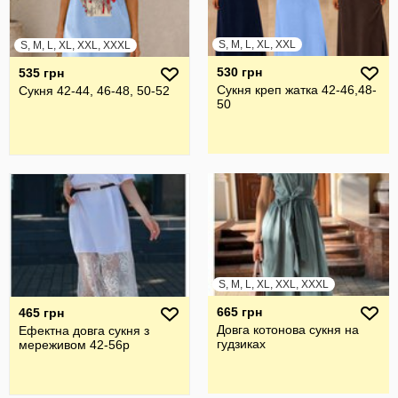
S, M, L, XL, XXL
S, M, L, XL, XXL, XXXL
530 грн
535 грн
Сукня креп жатка 42-46,48-
Сукня 42-44, 46-48, 50-52
50
S, M, L, XL, XXL, XXXL
665 грн
465 грн
Довга котонова сукня на
Ефектна довга сукня з
гудзиках
мереживом 42-56р