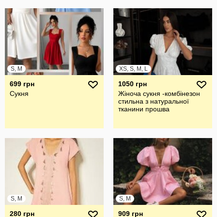
S, M
XS, S, M, L
699 грн
1050 грн
Сукня
Жіноча сукня -комбінезон
стильна з натуральної
тканини прошва
S, M
S, M
280 грн
909 грн