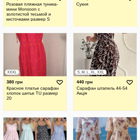
Розовая пляжная туника-
Сукня
мини Monsoon с
золотистой тесьмой и
кисточками размер S
XXXL
S, M, L, XL, XXL
380 грн
440 грн
Красное платье сарафан
Сарафан штапель 44-54
хлопок шитье TU размер
Акція
20