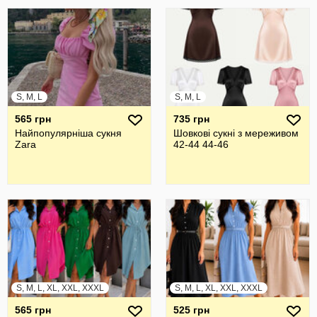
S, M, L
S, M, L
565 грн
735 грн
Найпопулярніша сукня
Шовкові сукні з мереживом
Zara
42-44 44-46
S, M, L, XL, XXL, XXXL
S, M, L, XL, XXL, XXXL
565 грн
525 грн