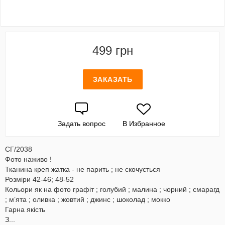
499 грн
ЗАКАЗАТЬ
Задать вопрос
В Избранное
СГ/2038
Фото наживо !
Тканина креп жатка - не парить ; не скочується
Розміри 42-46; 48-52
Кольори як на фото графіт ; голубий ; малина ; чорний ; смарагд
; мʼята ; оливка ; жовтий ; джинс ; шоколад ; мокко
Гарна якість
З...