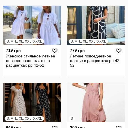
S, M, L, XL, XXL, XXXL
S, M, L, XL, XXL, XXXL
719 грн
779 грн
Женское стильное летнее
Летнее повседневное
повседневное платье в
платье в расцветках рр 42-
расцветках рр 42-52
52
S, M, L, XL, XXL, XXXL
S
649 грн
300 грн