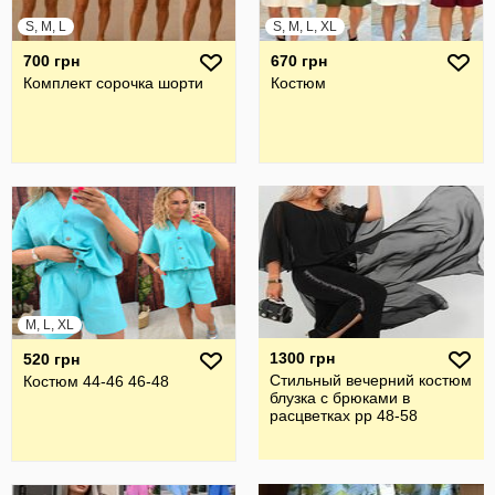
S, M, L
S, M, L, XL
700 грн
670 грн
Комплект сорочка шорти
Костюм
M, L, XL
1300 грн
520 грн
Стильный вечерний костюм
Костюм 44-46 46-48
блузка с брюками в
расцветках рр 48-58