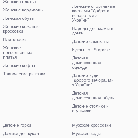
Женские платья
Женские спортивные
Женские кардиганы
костюмы "Доброго
вечора, ми з
Женская обувь
України"
Женские кожаные
Наряды для мамы и
кроссовки
дочки
Плитоноски
Детские самокаты
Женские
Куклы LoL Surprise
повседневные
платья
Детская
демисезонная
Женские кофты
одежда
Тактические рюкзаки
Детские худи
"Доброго вечора, ми
з України"
Детская
демисезонная обувь
Детские столики и
стульчики
Детские горки
Мужские кроссовки
Домики для кукол
Мужские кеды