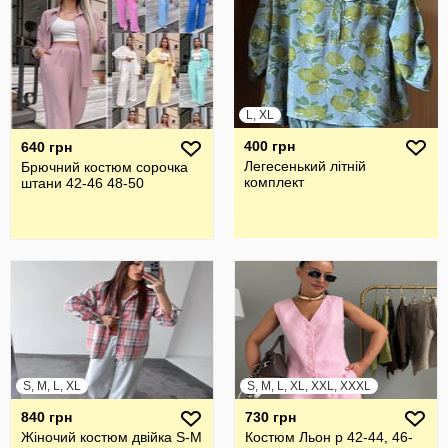
L, XL
400 грн
640 грн
Легесенький літній
Брючний костюм сорочка
комплект
штани 42-46 48-50
S, M, L, XL
S, M, L, XL, XXL, XXXL
840 грн
730 грн
Жіночий костюм двійка S-M
Костюм Льон р 42-44, 46-