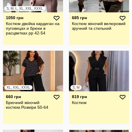
S, M, L, XL, XXL, XXXL
1050 грн
685 грн
Костюм двойка кардиган на
Костюм жіночий велюровий
пуговицах и брюки в
зручний та стильний
расцветках рр 42-54
XL, XXL, XXXL
S, M
660 грн
819 грн
Брючний жiночий
Костюм
костюм.Розмiри 50-64