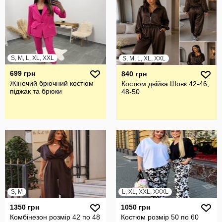
S, M, L, XL, XXL
S, M, L, XL, XXL
699 грн
840 грн
Жіночий брючний костюм
Костюм двійка Шовк 42-46,
піджак та брюки
48-50
S, M
L, XL, XXL, XXXL
1350 грн
1050 грн
Комбінезон розмір 42 по 48
Костюм розмір 50 по 60