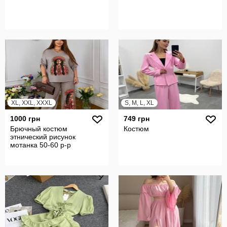
XL, XXL, XXXL
S, M, L, XL
1000 грн
749 грн
Брючный костюм
Костюм
этнический рисунок
мотанка 50-60 р-р