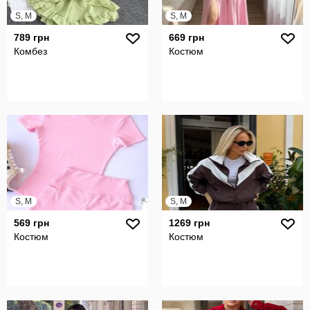
S, M
S, M
789 грн
669 грн
Комбез
Костюм
S, M
S, M
569 грн
1269 грн
Костюм
Костюм