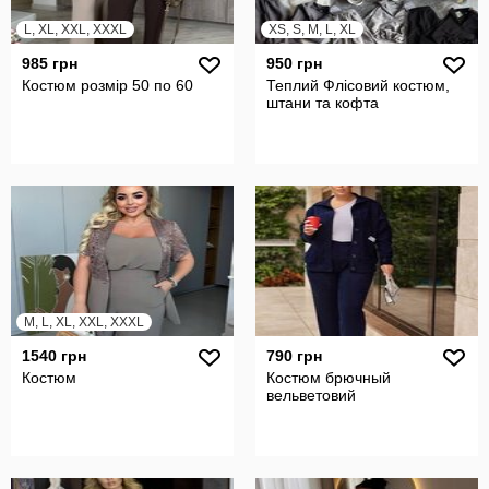
L, XL, XXL, XXXL
XS, S, M, L, XL
985 грн
950 грн
Костюм розмір 50 по 60
Теплий Флісовий костюм,
штани та кофта
M, L, XL, XXL, XXXL
1540 грн
790 грн
Костюм
Костюм брючный
вельветовий