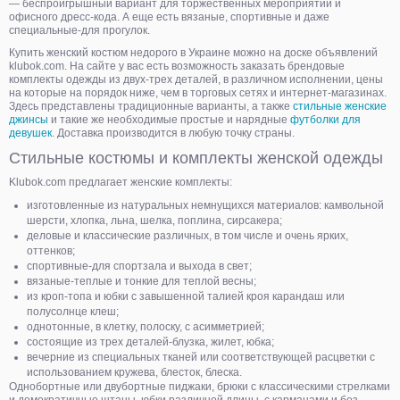
— беспроигрышный вариант для торжественных мероприятий и
офисного дресс-кода. А еще есть вязаные, спортивные и даже
специальные-для прогулок.
Купить женский костюм недорого в Украине можно на доске объявлений
klubok.com. На сайте у вас есть возможность заказать брендовые
комплекты одежды из двух-трех деталей, в различном исполнении, цены
на которые на порядок ниже, чем в торговых сетях и интернет-магазинах.
Здесь представлены традиционные варианты, а также
стильные женские
джинсы
и такие же необходимые простые и нарядные
футболки для
девушек
. Доставка производится в любую точку страны.
Стильные костюмы и комплекты женской одежды
Klubok.com предлагает женские комплекты:
изготовленные из натуральных немнущихся материалов: камвольной
шерсти, хлопка, льна, шелка, поплина, сирсакера;
деловые и классические различных, в том числе и очень ярких,
оттенков;
спортивные-для спортзала и выхода в свет;
вязаные-теплые и тонкие для теплой весны;
из кроп-топа и юбки с завышенной талией кроя карандаш или
полусолнце клеш;
однотонные, в клетку, полоску, с асимметрией;
состоящие из трех деталей-блузка, жилет, юбка;
вечерние из специальных тканей или соответствующей расцветки с
использованием кружева, блесток, блеска.
Однобортные или двубортные пиджаки, брюки с классическими стрелками