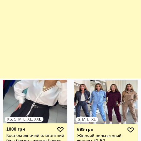
XS, S, M, L, XL, XXL
S, M, L, XL
1000 грн
699 грн
Костюм жіночий елегантний
Жіночий вельветовий
біла блузка і широкі брюки
костюм 42-52