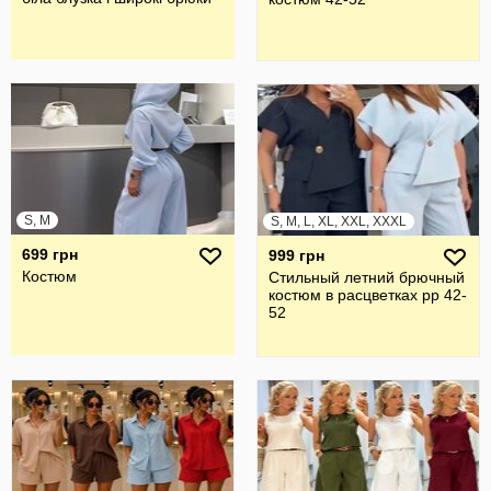
S, M
S, M, L, XL, XXL, XXXL
699 грн
999 грн
Костюм
Стильный летний брючный
костюм в расцветках рр 42-
52