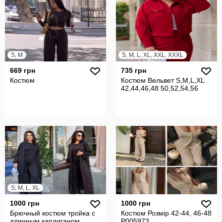
S, M
S, M, L, XL, XXL, XXXL
669 грн
735 грн
Костюм
Костюм Вельвет S,M,L,XL
42,44,46,48 50,52,54,56
S, M, L, XL
1000 грн
1000 грн
Брючный костюм тройка с
Костюм Розмір 42-44, 46-48
длинным кардиганом
P005973