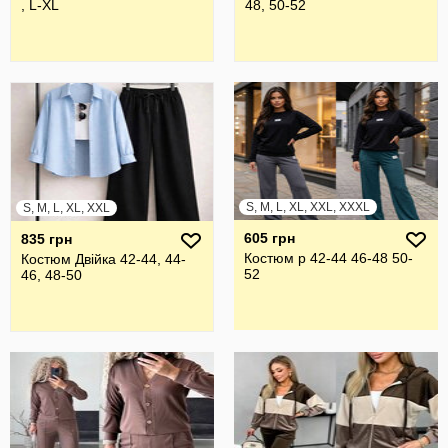
, L-XL
48, 50-52
S, M, L, XL, XXL, XXXL
S, M, L, XL, XXL
605 грн
835 грн
Костюм р 42-44 46-48 50-
Костюм Двійка 42-44, 44-
52
46, 48-50