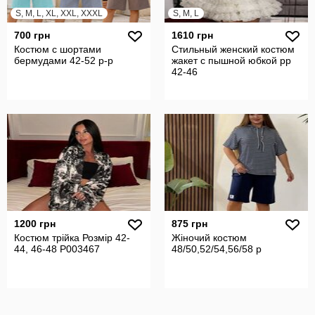
S, M, L, XL, XXL, XXXL
S, M, L
700 грн
1610 грн
Костюм с шортами
Стильный женский костюм
бермудами 42-52 р-р
жакет с пышной юбкой рр
42-46
1200 грн
875 грн
Костюм трійка Розмір 42-
Жіночий костюм
44, 46-48 P003467
48/50,52/54,56/58 р