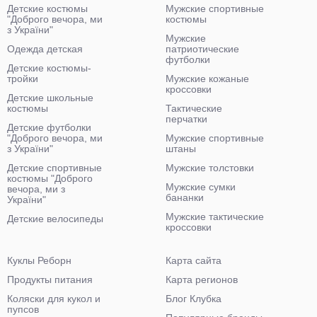
Детские костюмы
Мужские спортивные
"Доброго вечора, ми
костюмы
з України"
Мужские
Одежда детская
патриотические
футболки
Детские костюмы-
тройки
Мужские кожаные
кроссовки
Детские школьные
костюмы
Тактические
перчатки
Детские футболки
"Доброго вечора, ми
Мужские спортивные
з України"
штаны
Детские спортивные
Мужские толстовки
костюмы "Доброго
Мужские сумки
вечора, ми з
бананки
України"
Мужские тактические
Детские велосипеды
кроссовки
Куклы Реборн
Карта сайта
Продукты питания
Карта регионов
Коляски для кукол и
Блог Клубка
пупсов