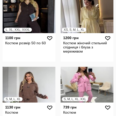
L, XL, XXL, XXXL
XS, S, M, L, XL
1100 грн
1200 грн
Костюм розмір 50 по 60
Костюм жіночий стильний
спідниця і блуза з
мереживом
S, M, L, XL
S, M, L, XL, XXL
1130 грн
739 грн
Костюм
Костюм