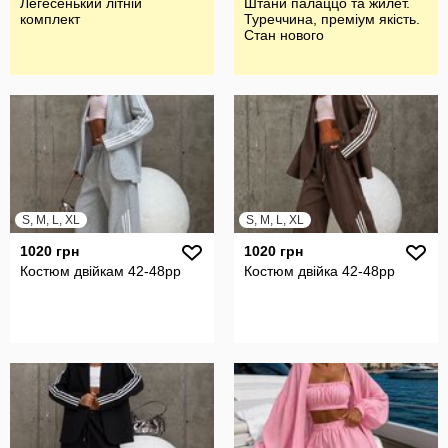
Легесенький літній
Штани палаццо та жилет.
комплект
Туреччина, преміум якість.
Стан нового
S, M, L, XL
S, M, L, XL
1020 грн
1020 грн
Костюм двійкам 42-48рр
Костюм двійка 42-48рр