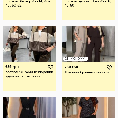
Костюм Льон р 42-44, 46-
Костюм двійка Шовк 42-46,
48, 50-52
48-50
XL, XXL, XXXL
685 грн
780 грн
Костюм жіночий велюровий
Жiночий брючний костюм
зручний та стильний