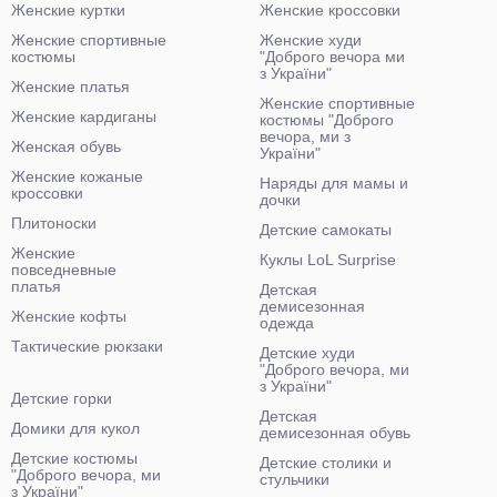
Женские куртки
Женские кроссовки
Женские спортивные
Женские худи
костюмы
"Доброго вечора ми
з України"
Женские платья
Женские спортивные
Женские кардиганы
костюмы "Доброго
вечора, ми з
Женская обувь
України"
Женские кожаные
Наряды для мамы и
кроссовки
дочки
Плитоноски
Детские самокаты
Женские
Куклы LoL Surprise
повседневные
платья
Детская
демисезонная
Женские кофты
одежда
Тактические рюкзаки
Детские худи
"Доброго вечора, ми
з України"
Детские горки
Детская
Домики для кукол
демисезонная обувь
Детские костюмы
Детские столики и
"Доброго вечора, ми
стульчики
з України"