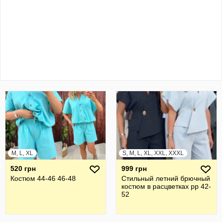
M, L, XL
S, M, L, XL, XXL, XXXL
520 грн
999 грн
Костюм 44-46 46-48
Стильный летний брючный
костюм в расцветках рр 42-
52