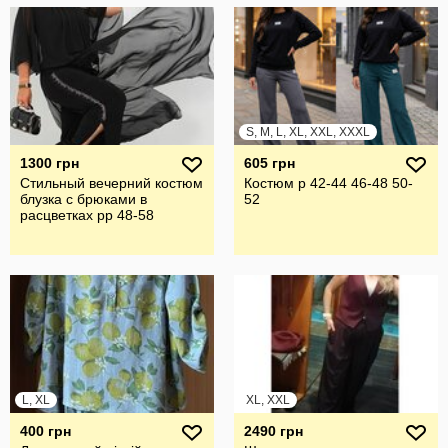
S, M, L, XL, XXL, XXXL
1300 грн
605 грн
Стильный вечерний костюм
Костюм р 42-44 46-48 50-
блузка с брюками в
52
расцветках рр 48-58
L, XL
XL, XXL
400 грн
2490 грн