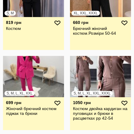
S, M
XL, XXL, XXXL
819 грн
660 грн
Костюм
Брючний жiночий
костюм.Розмiри 50-64
S, M, L, XL, XXL
S, M, L, XL, XXL, XXXL
699 грн
1050 грн
Жіночий брючний костюм
Костюм двойка кардиган на
піджак та брюки
пуговицах и брюки в
расцветках рр 42-54