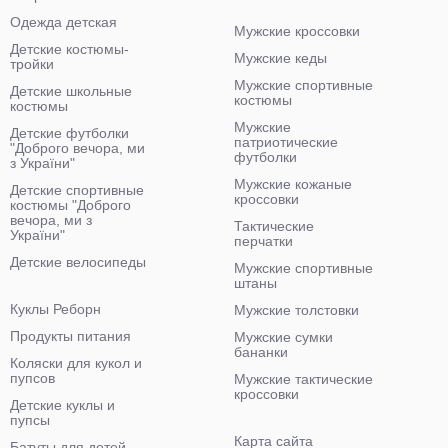
Одежда детская
Мужские кроссовки
Детские костюмы-
Мужские кеды
тройки
Мужские спортивные
Детские школьные
костюмы
костюмы
Мужские
Детские футболки
патриотические
"Доброго вечора, ми
футболки
з України"
Мужские кожаные
Детские спортивные
кроссовки
костюмы "Доброго
вечора, ми з
Тактические
України"
перчатки
Детские велосипеды
Мужские спортивные
штаны
Куклы Реборн
Мужские толстовки
Продукты питания
Мужские сумки
бананки
Коляски для кукол и
пупсов
Мужские тактические
кроссовки
Детские куклы и
пупсы
Карта сайта
Батуты для детей