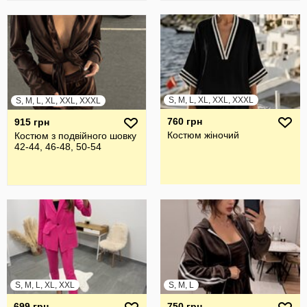
S, M, L, XL, XXL, XXXL
S, M, L, XL, XXL, XXXL
760 грн
915 грн
Костюм жіночий
Костюм з подвійного шовку
42-44, 46-48, 50-54
S, M, L, XL, XXL
S, M, L
699 грн
750 грн