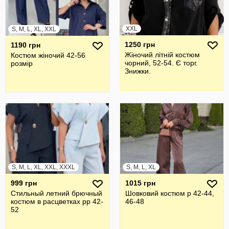
XXL
S, M, L, XL, XXL
1250 грн
1190 грн
Жіночий літній костюм
Костюм жіночий 42-56
чорний, 52-54. Є торг.
розмір
Знижки.
S, M, L, XL, XXL, XXXL
S, M, L, XL
999 грн
1015 грн
Стильный летний брючный
Шовковий костюм р 42-44,
костюм в расцветках рр 42-
46-48
52