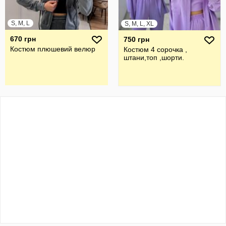
S, M, L
S, M, L, XL
670 грн
750 грн
Костюм плюшевий велюр
Костюм 4 сорочка ,
штани,топ ,шорти.