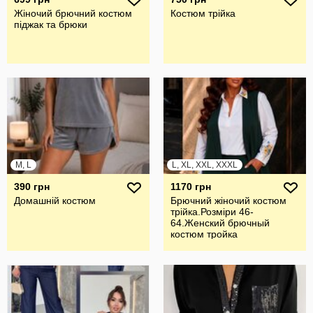
Жіночий брючний костюм
Костюм трійка
піджак та брюки
M, L
L, XL, XXL, XXXL
390 грн
1170 грн
Домашній костюм
Брючний жiночий костюм
трiйка.Розмiри 46-
64.Женский брючный
костюм тройка