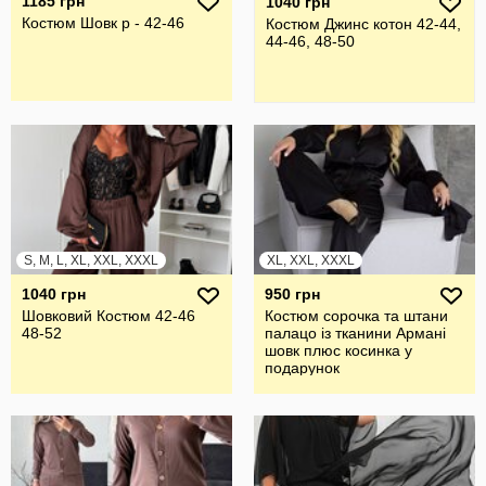
1185 грн
1040 грн
Костюм Шовк р - 42-46
Костюм Джинс котон 42-44,
44-46, 48-50
S, M, L, XL, XXL, XXXL
XL, XXL, XXXL
1040 грн
950 грн
Шовковий Костюм 42-46
Костюм сорочка та штани
48-52
палацо із тканини Армані
шовк плюс косинка у
подарунок