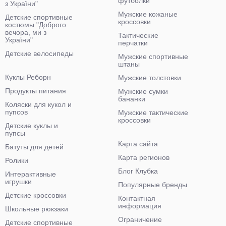
футболки
з України"
Мужские кожаные
Детские спортивные
кроссовки
костюмы "Доброго
вечора, ми з
Тактические
України"
перчатки
Детские велосипеды
Мужские спортивные
штаны
Куклы Реборн
Мужские толстовки
Продукты питания
Мужские сумки
бананки
Коляски для кукол и
пупсов
Мужские тактические
кроссовки
Детские куклы и
пупсы
Карта сайта
Батуты для детей
Карта регионов
Ролики
Блог Клубка
Интерактивные
игрушки
Популярные бренды
Детские кроссовки
Контактная
информация
Школьные рюкзаки
Ограничение
Детские спортивные