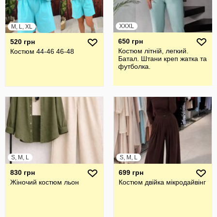
XXXL
M, L, XL
650 грн
520 грн
Костюм літній, легкий.
Костюм 44-46 46-48
Батал. Штани креп жатка та
футболка.
S, M, L
S, M, L
830 грн
699 грн
Жіночий костюм льон
Костюм двійка мікродайвінг