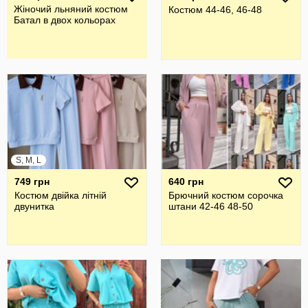
Жіночий льняний костюм
Костюм 44-46, 46-48
Батал в двох кольорах
S, M, L
749 грн
640 грн
Костюм двійка літній
Брючний костюм сорочка
двунитка
штани 42-46 48-50