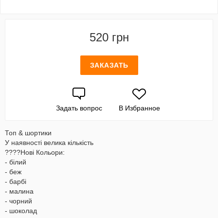
520 грн
ЗАКАЗАТЬ
Задать вопрос
В Избранное
Топ & шортики
У наявності велика кількість
????️Нові Кольори:
- білий
- беж
- барбі
- малина
- чорний
- шоколад