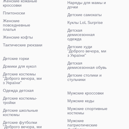
Женские кожаные
Наряды для мамы и
кроссовки
дочки
Плитоноски
Детские самокаты
Женские
Куклы LoL Surprise
повседневные
платья
Детская
демисезонная
Женские кофты
одежда
Тактические рюкзаки
Детские худи
"Доброго вечора, ми
з України"
Детские горки
Детская
Домики для кукол
демисезонная обувь
Детские костюмы
Детские столики и
"Доброго вечора, ми
стульчики
з України"
Одежда детская
Мужские кроссовки
Детские костюмы-
Мужские кеды
тройки
Мужские спортивные
Детские школьные
костюмы
костюмы
Мужские
Детские футболки
патриотические
"Доброго вечора, ми