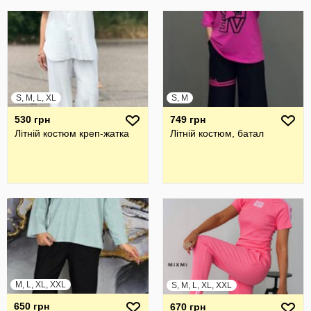
S, M, L, XL
S, M
530 грн
749 грн
Літній костюм креп-жатка
Літній костюм, батал
M, L, XL, XXL
S, M, L, XL, XXL
650 грн
670 грн