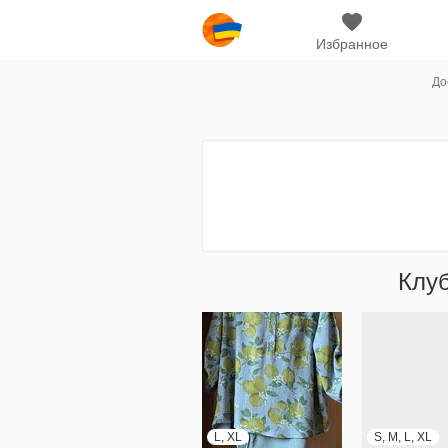
Избранное
До
Клу
L, XL
S, M, L, XL