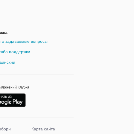
жка
то задаваемые вопросы
жба поддержки
аинский
риложений Клубка
еборн
Карта сайта