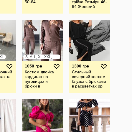
50-64
трiйка.Розмiри 46-
64.Женский
брючный костюм
тройка
XXL
S, M, L, XL, XXL, XXXL
1050 грн
1300 грн
рючний
Костюм двойка
Стильный
жак та
кардиган на
вечерний костюм
пуговицах и
блузка с брюками
брюки в
в расцветках рр
расцветках рр 42-
48-58
54