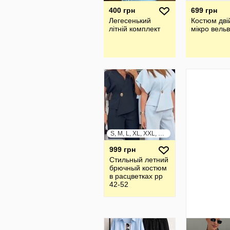
400 грн
699 грн
Легесенький
Костюм дві
літній комплект
мікро вель
S, M, L, XL, XXL, XXXL
999 грн
Стильный летний
брючный костюм
в расцветках рр
42-52