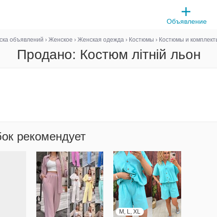
Объявление
ска объявлений
›
Женское
›
Женская одежда
›
Костюмы
›
Костюмы и комплект
Продано: Костюм літній льон
бок рекомендует
M, L, XL