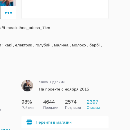
s://t.me/clothes_odesa_7km
: хакі , електрик , голубий , малина , молоко , барбі ,
Slava_Одяг 7км
На проекте с ноября 2015
98%
4644
2574
2397
Рейтинг
Продажи
Подписки
Отзывы
ь
Перейти в магазин
стюмы