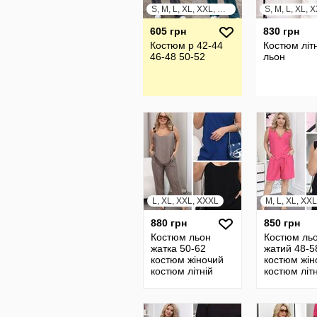
S, M, L, XL, XXL, XXXL
S, M, L, XL, 
605 грн
830 грн
Костюм р 42-44
Костюм літ
46-48 50-52
льон
L, XL, XXL, XXXL
M, L, XL, XX
880 грн
850 грн
Костюм льон
Костюм ль
жатка 50-62
жатий 48-5
костюм жіночий
костюм жін
костюм літній
костюм літн
костюм блузка
костюм жил
майка та штани
шорти бата
батал 7 85060
85108