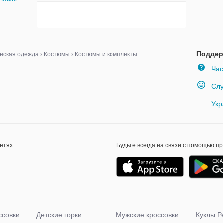
Поддер
нская одежда
›
Костюмы
›
Костюмы и комплекты
Час
Слу
Укр
сетях
Будьте всегда на связи с помощью п
ссовки
Детские горки
Мужские кроссовки
Куклы Р