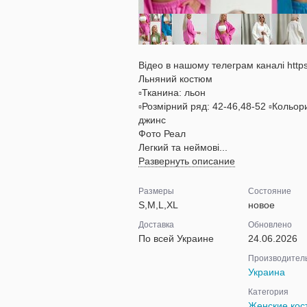
Відео в нашому телеграм каналі http
Льняний костюм
▫Тканина: льон
▫Розмірний ряд: 42-46,48-52 ▫Кольори 
джинс
Фото Реал
Легкий та неймові...
Развернуть описание
Размеры
Состояние
S,M,L,XL
новое
Доставка
Обновлено
По всей Украине
24.06.2026
Производител
Украина
Категория
Женские ко