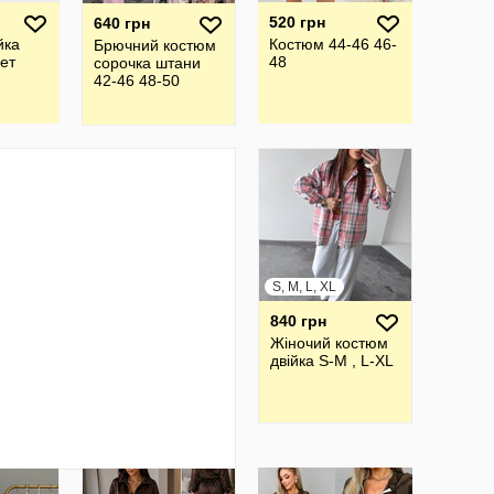
520 грн
640 грн
йка
Костюм 44-46 46-
Брючний костюм
вет
48
сорочка штани
42-46 48-50
S, M, L, XL
840 грн
Жіночий костюм
двійка S-M , L-XL