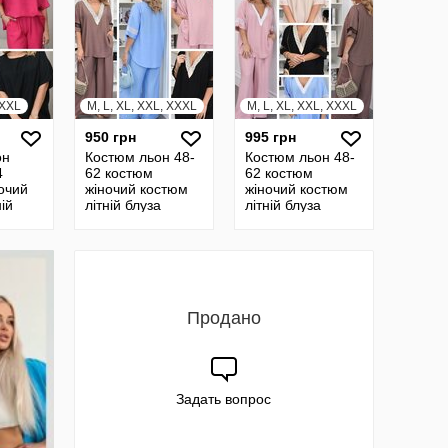
XXXL
M, L, XL, XXL, XXXL
M, L, XL, XXL, XXXL
950 грн
995 грн
он
Костюм льон 48-
Костюм льон 48-
4
62 костюм
62 костюм
очий
жіночий костюм
жіночий костюм
ій
літній блуза
літній блуза
ка
блузка штани
штани женский
ский
брюки женский
костюм брючный
5508
костюм 7 85515
7 85651
Продано
Задать вопрос