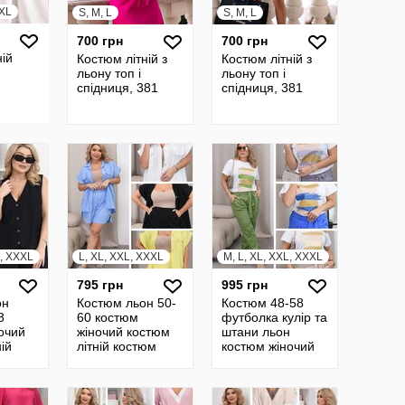
XXL
S, M, L
S, M, L
700 грн
700 грн
ній
Костюм літній з
Костюм літній з
льону топ і
льону топ і
спідниця, 381
спідниця, 381
L, XXXL
L, XL, XXL, XXXL
M, L, XL, XXL, XXXL
795 грн
995 грн
он
Костюм льон 50-
Костюм 48-58
8
60 костюм
футболка кулір та
очий
жіночий костюм
штани льон
ій
літній костюм
костюм жіночий
ет та
сорочка та шорти
костюм літній
л 7
батал 7 85153
костюм батал 7
85182