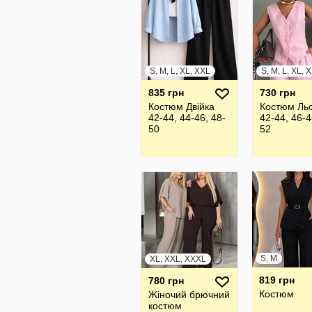
S, M, L, XL, XXL
835 грн
730 грн
Костюм Двійка
Костюм Ль
42-44, 44-46, 48-
42-44, 46-4
50
52
S, M
XL, XXL, XXXL
819 грн
780 грн
Костюм
Жiночий брючний
костюм