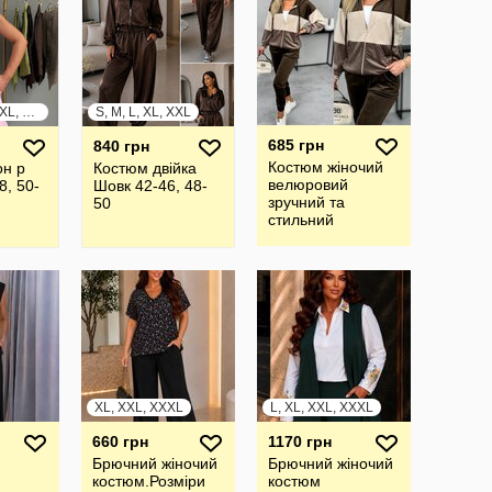
S, M, L, XL, XXL, XXXL
S, M, L, XL, XXL
685 грн
840 грн
Костюм жіночий
он р
Костюм двійка
велюровий
8, 50-
Шовк 42-46, 48-
зручний та
50
стильний
XL, XXL, XXXL
L, XL, XXL, XXXL
660 грн
1170 грн
Брючний жiночий
Брючний жiночий
костюм.Розмiри
костюм