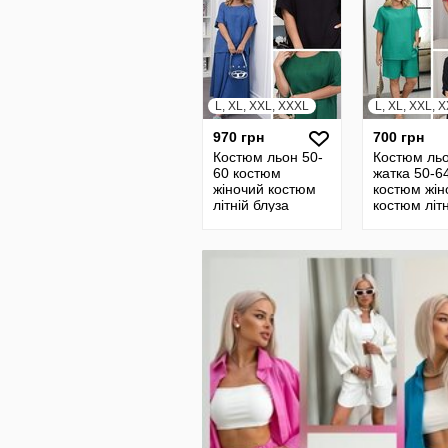
L, XL, XXL, XXXL
L, XL, XXL, 
970 грн
700 грн
Костюм льон 50-
Костюм ль
60 костюм
жатка 50-6
жіночий костюм
костюм жін
літній блуза
костюм літн
блузка брюки
блуза блуз
женский костюм 7
шорти жен
85468
костюм 7 8