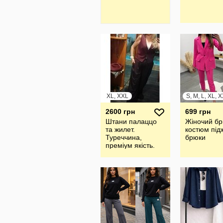
XL, XXL
S, M, L, XL, 
2600 грн
699 грн
Штани палаццо
Жіночий б
та жилет.
костюм під
Туреччина,
брюки
преміум якість.
Стан нового