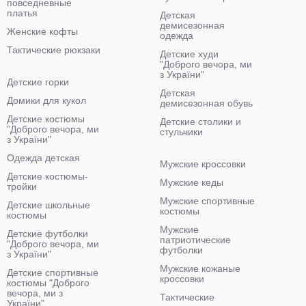
повседневные
платья
Детская
демисезонная
Женские кофты
одежда
Тактические рюкзаки
Детские худи
"Доброго вечора, ми
з України"
Детские горки
Детская
Домики для кукол
демисезонная обувь
Детские костюмы
Детские столики и
"Доброго вечора, ми
стульчики
з України"
Одежда детская
Мужские кроссовки
Детские костюмы-
Мужские кеды
тройки
Мужские спортивные
Детские школьные
костюмы
костюмы
Мужские
Детские футболки
патриотические
"Доброго вечора, ми
футболки
з України"
Мужские кожаные
Детские спортивные
кроссовки
костюмы "Доброго
вечора, ми з
Тактические
України"