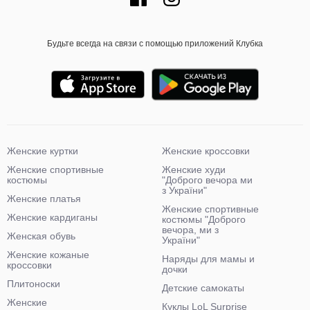
Будьте всегда на связи с помощью приложений Клубка
Женские куртки
Женские кроссовки
Женские спортивные
Женские худи
костюмы
"Доброго вечора ми
з України"
Женские платья
Женские спортивные
Женские кардиганы
костюмы "Доброго
вечора, ми з
Женская обувь
України"
Женские кожаные
Наряды для мамы и
кроссовки
дочки
Плитоноски
Детские самокаты
Женские
Куклы LoL Surprise