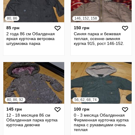
80, 86
146, 152, 158
85 грн
150 грн
2 года 86 см Обалденая
Синяя парка и бежевая
яркая курточка ветровка
теплая, осенне-зимняя
штурмовка парка
куртка 915, рост 146-152.
80, 86, 92
56, 62, 68, 74
145 грн
100 грн
12 - 18 месяцев 86 см
0 - 3 месяца Обалденная
Обалденная парка куртка
Фирменная курточка куртка
курточка девочке
парка с рукавицами очень
теплая