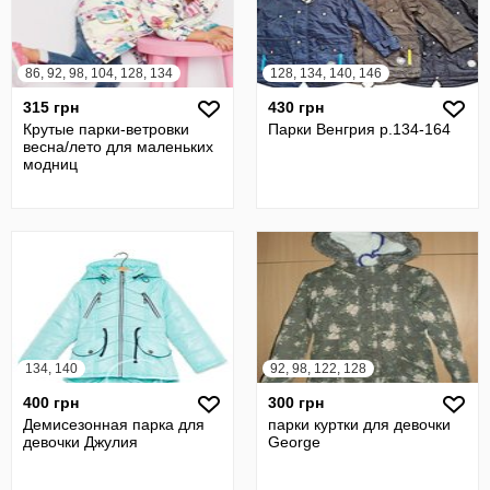
86, 92, 98, 104, 128, 134
128, 134, 140, 146
315 грн
430 грн
Крутые парки-ветровки
Парки Венгрия р.134-164
весна/лето для маленьких
модниц
134, 140
92, 98, 122, 128
400 грн
300 грн
Демисезонная парка для
парки куртки для девочки
девочки Джулия
George