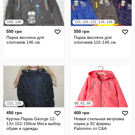
140, 146
110, 116, 122, 134, 146
550 грн
550 грн
Парка весняна для
Парка весняна для
хлопчиків 146 см.
хлопчиків 116-146 см.
152, 158
86, 92, 98
450 грн
400 грн
Куртка-Парка George 12-
Новая стильная ветровка
13л 152-158см Мега выбор
парка р.92 фирмы
обуви и одежды
Palomino от C&A