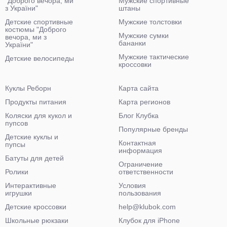
"Доброго вечора, ми
Мужские спортивные
з України"
штаны
Детские спортивные
Мужские толстовки
костюмы "Доброго
Мужские сумки
вечора, ми з
бананки
України"
Мужские тактические
Детские велосипеды
кроссовки
Куклы Реборн
Карта сайта
Продукты питания
Карта регионов
Коляски для кукол и
Блог Клубка
пупсов
Популярные бренды
Детские куклы и
Контактная
пупсы
информация
Батуты для детей
Ограничение
Ролики
ответственности
Интерактивные
Условия
игрушки
пользования
Детские кроссовки
help@klubok.com
Школьные рюкзаки
Клубок для iPhone