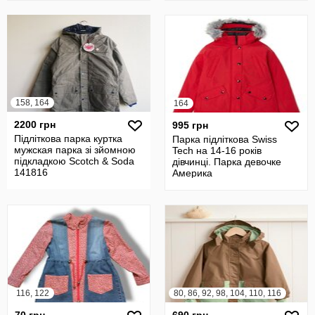
158, 164
164
2200 грн
995 грн
Підліткова парка куртка
Парка підліткова Swiss
мужская парка зі зйомною
Tech на 14-16 років
підкладкою Scotch & Soda
дівчинці. Парка девочке
141816
Америка
116, 122
80, 86, 92, 98, 104, 110, 116