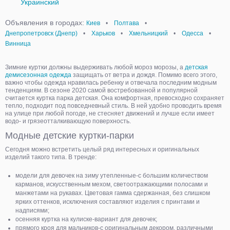
Украинский
Объявления в городах:
Киев
•
Полтава
•
Днепропетровск (Днепр)
•
Харьков
•
Хмельницкий
•
Одесса
•
Винница
Зимние куртки должны выдерживать любой мороз морозы, а
детская
демисезонная одежда
защищать от ветра и дождя. Помимо всего этого,
важно чтобы одежда нравилась ребенку и отвечала последним модным
тенденциям. В сезоне 2020 самой востребованной и популярной
считается куртка парка детская. Она комфортная, превосходно сохраняет
тепло, подходит под повседневный стиль. В ней удобно проводить время
на улице при любой погоде, не стесняет движений и лучше если имеет
водо- и грязеотталкивающую поверхность.
Модные детские куртки-парки
Сегодня можно встретить целый ряд интересных и оригинальных
изделий такого типа. В тренде:
модели для девочек на зиму утепленные-с большим количеством
карманов, искусственным мехом, светоотражающими полосами и
манжетами на рукавах. Цветовая гамма сдержанная, без слишком
ярких оттенков, исключения составляют изделия с принтами и
надписями;
осенняя куртка на кулиске-вариант для девочек;
прямого кроя для мальчиков-с оригинальным декором, различными