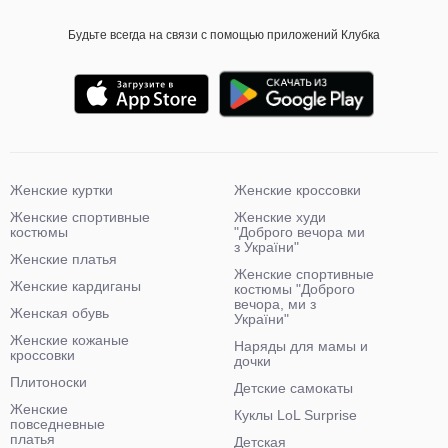
Будьте всегда на связи с помощью приложений Клубка
Женские куртки
Женские кроссовки
Женские спортивные
Женские худи
костюмы
"Доброго вечора ми
з України"
Женские платья
Женские спортивные
Женские кардиганы
костюмы "Доброго
вечора, ми з
Женская обувь
України"
Женские кожаные
Наряды для мамы и
кроссовки
дочки
Плитоноски
Детские самокаты
Женские
Куклы LoL Surprise
повседневные
платья
Детская