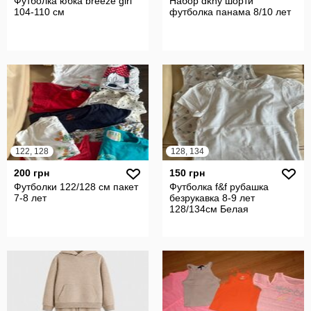
Футболка юбка breeze girl
Набор dkny шорти
104-110 см
футболка панама 8/10 лет
122, 128
128, 134
200 грн
150 грн
Футболки 122/128 см пакет
Футболка f&f рубашка
7-8 лет
безрукавка 8-9 лет
128/134см Белая