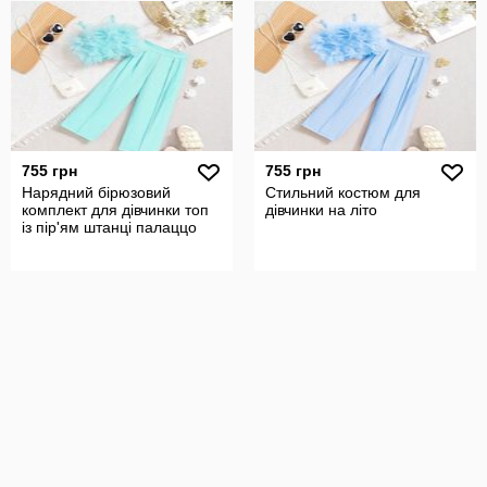
755 грн
755 грн
Нарядний бірюзовий
Стильний костюм для
комплект для дівчинки топ
дівчинки на літо
із пір'ям штанці палаццо