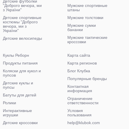
Детские футболки
"Доброго вечора, ми
Мужские спортивные
з України"
штаны
Детские спортивные
Мужские толстовки
костюмы "Доброго
Мужские сумки
вечора, ми з
бананки
України"
Мужские тактические
Детские велосипеды
кроссовки
Куклы Реборн
Карта сайта
Продукты питания
Карта регионов
Коляски для кукол и
Блог Клубка
пупсов
Популярные бренды
Детские куклы и
Контактная
пупсы
информация
Батуты для детей
Ограничение
Ролики
ответственности
Интерактивные
Условия
игрушки
пользования
Детские кроссовки
help@klubok.com