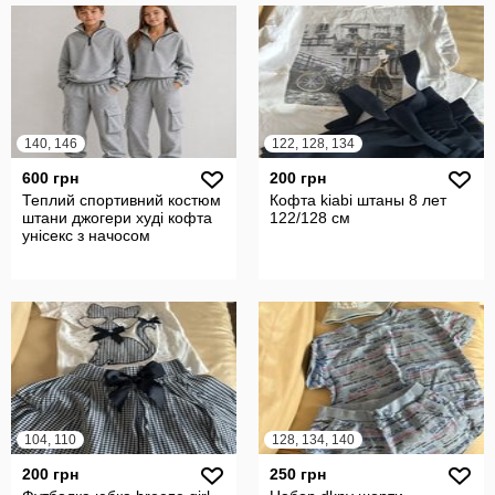
140, 146
122, 128, 134
600 грн
200 грн
Теплий спортивний костюм
Кофта kiabi штаны 8 лет
штани джогери худі кофта
122/128 см
унісекс з начосом
104, 110
128, 134, 140
200 грн
250 грн