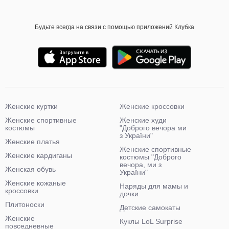
Будьте всегда на связи с помощью приложений Клубка
Женские куртки
Женские кроссовки
Женские спортивные
Женские худи
костюмы
"Доброго вечора ми
з України"
Женские платья
Женские спортивные
Женские кардиганы
костюмы "Доброго
вечора, ми з
Женская обувь
України"
Женские кожаные
Наряды для мамы и
кроссовки
дочки
Плитоноски
Детские самокаты
Женские
Куклы LoL Surprise
повседневные