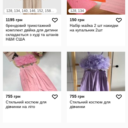
128, 134, 140, 146, 152, 158, 164
128, 134
1195 грн
150 грн
брендовий трикотажний
Набір майка 2 шт накидки
комплект двійка для дитини
на купальник 2шт
складається з худі та штанів
H&M США
755 грн
755 грн
Стильний костюм для
Стильний костюм для
дівчинки на літо
дівчинки