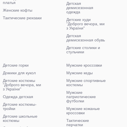
платья
Детская
демисезонная
Женские кофты
одежда
Тактические рюкзаки
Детские худи
"Доброго вечора, ми
з України"
Детская
демисезонная обувь
Детские столики и
стульчики
Детские горки
Мужские кроссовки
Домики для кукол
Мужские кеды
Детские костюмы
Мужские спортивные
"Доброго вечора, ми
костюмы
з України"
Мужские
Одежда детская
патриотические
футболки
Детские костюмы-
тройки
Мужские кожаные
кроссовки
Детские школьные
костюмы
Тактические
перчатки