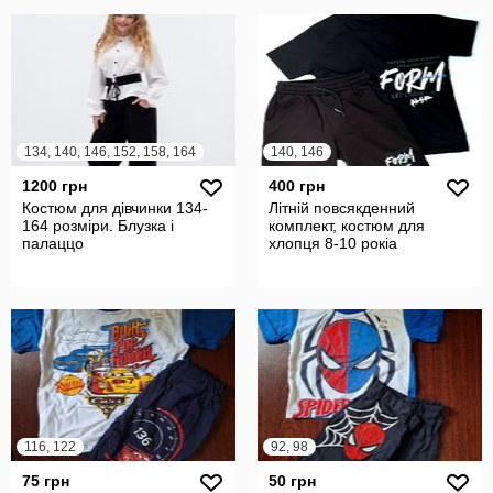
134, 140, 146, 152, 158, 164
140, 146
1200 грн
400 грн
Костюм для дівчинки 134-
Літній повсякденний
164 розміри. Блузка і
комплект, костюм для
палаццо
хлопця 8-10 рокіа
116, 122
92, 98
75 грн
50 грн