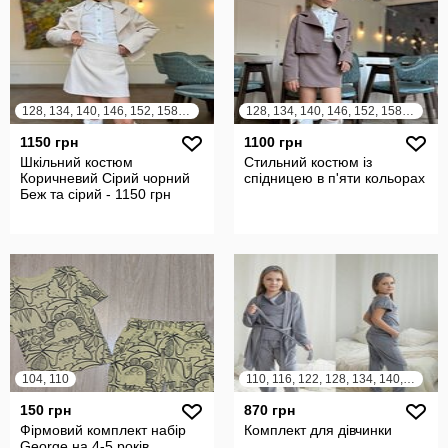
128, 134, 140, 146, 152, 158, 164
128, 134, 140, 146, 152, 158, 164
1150 грн
1100 грн
Шкільний костюм
Стильний костюм із
Коричневий Сірий чорний
спідницею в п'яти кольорах
Беж та сірий - 1150 грн
104, 110
110, 116, 122, 128, 134, 140, 146, 152, 158, 164
150 грн
870 грн
Фірмовий комплект набір
Комплект для дівчинки
George на 4-5 років