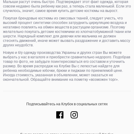
Малыши растут очень быстро. Подтверждает этот факт одежда, которая
совсем недавно была ребенку как раз, а теперь стала маленькой. Если это
случилось, значит, самое время купить детские костюмы на вырост.
Покупая брендовые костюмы из смесовых тканей, следует учесть, что
высокий процент синтетики способен затруднить циркуляцию воздуха и
негативно повлиять на обмен веществ в растущем организме. Поэтому
желательно покупать детские костюмчики из хлопчатобумажной ткани или
шерсти. Нарядный комплект для девочки или мальчика не должен
стеснять движений, иначе может вызвать раздражение и доставить массу
других неудобств.
Новую и б/у одежду производства Украины и других стран Вы можете
выбрать у нас в каталоге и приобрести сравнительно недорого. Подобрав
товар по фото, не забудьте поинтересоваться его составом и уточнить
размер. Во время распродаж на Клубке Вы с легкостью найдете для
ребенка необходимые юбочки, брюки и пиджаки по приемлемой цене.
Иногда стоимость, указанная в объявлении, может оказаться не
окончательной. Обращайте внимание на пометку «возможен торг».
Подписывайтесь на Клубок в социальных сетях