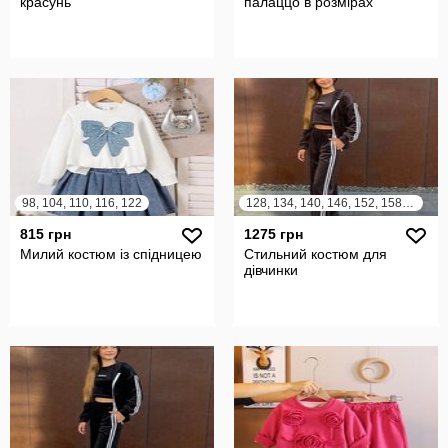
красунь
палаццо в розмірах
98, 104, 110, 116, 122
128, 134, 140, 146, 152, 158, 164
815 грн
1275 грн
Милий костюм із спідницею
Стильний костюм для
дівчинки