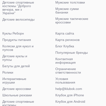
Детские спортивные
Мужские толстовки
костюмы "Доброго
Мужские сумки
вечора, ми з
бананки
України"
Мужские тактические
Детские велосипеды
кроссовки
Куклы Реборн
Карта сайта
Продукты питания
Карта регионов
Коляски для кукол и
Блог Клубка
пупсов
Популярные бренды
Детские куклы и
Контактная
пупсы
информация
Батуты для детей
Ограничение
Ролики
ответственности
Интерактивные
Условия
игрушки
пользования
Детские кроссовки
help@klubok.com
Школьные рюкзаки
Клубок для iPhone
Детские спортивные
Клубок для Android
костюмы