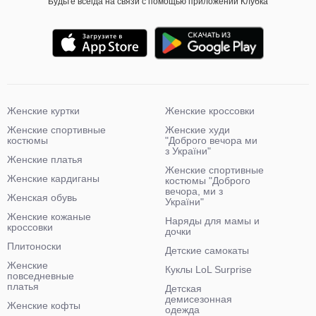
Будьте всегда на связи с помощью приложений Клубка
Женские куртки
Женские кроссовки
Женские спортивные
Женские худи
костюмы
"Доброго вечора ми
з України"
Женские платья
Женские спортивные
Женские кардиганы
костюмы "Доброго
вечора, ми з
Женская обувь
України"
Женские кожаные
Наряды для мамы и
кроссовки
дочки
Плитоноски
Детские самокаты
Женские
Куклы LoL Surprise
повседневные
платья
Детская
демисезонная
Женские кофты
одежда