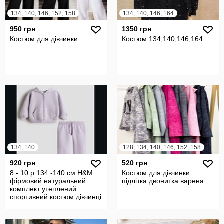
134, 140, 146, 152, 158
134, 140, 146, 164
950 грн
1350 грн
Костюм для дівчинки
Костюм 134,140,146,164
134, 140
128, 134, 140, 146, 152, 158
920 грн
520 грн
8 - 10 р 134 -140 см H&M
Костюм для дівчинки
фірмовий натуральний
підлітка двонитка варена
комплект утеплений
спортивний костюм дівчинці