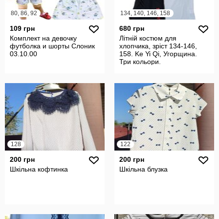
80, 86, 92
134, 140, 146, 158
109 грн
680 грн
Комплект на девочку
Літній костюм для
футболка и шорты Слоник
хлопчика, зріст 134-146,
03.10.00
158. Ke Yi Qi, Угорщина.
Три кольори.
128
122
200 грн
200 грн
Шкільна кофтинка
Шкільна блузка