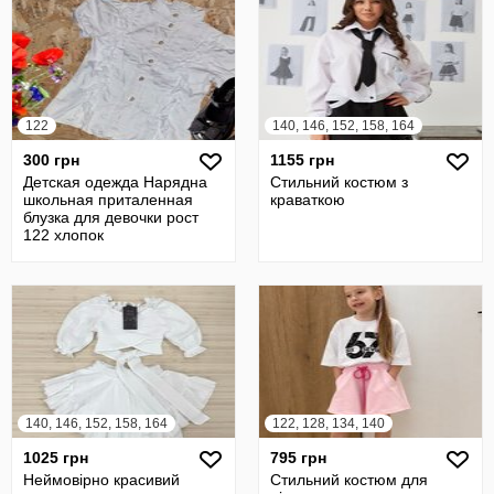
122
140, 146, 152, 158, 164
300 грн
1155 грн
Детская одежда Нарядна
Стильний костюм з
школьная приталенная
краваткою
блузка для девочки рост
122 хлопок
140, 146, 152, 158, 164
122, 128, 134, 140
1025 грн
795 грн
Неймовірно красивий
Стильний костюм для