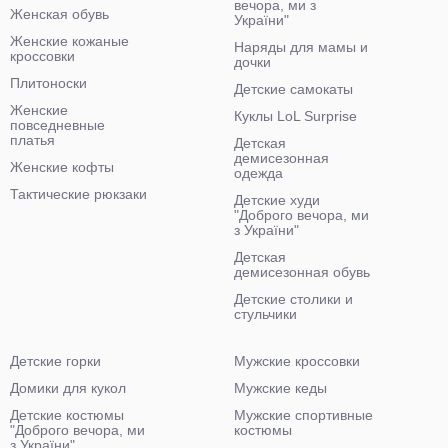
вечора, ми з
Женская обувь
України"
Женские кожаные
Наряды для мамы и
кроссовки
дочки
Плитоноски
Детские самокаты
Женские
Куклы LoL Surprise
повседневные
платья
Детская
демисезонная
Женские кофты
одежда
Тактические рюкзаки
Детские худи
"Доброго вечора, ми
з України"
Детская
демисезонная обувь
Детские столики и
стульчики
Детские горки
Мужские кроссовки
Домики для кукол
Мужские кеды
Детские костюмы
Мужские спортивные
"Доброго вечора, ми
костюмы
з України"