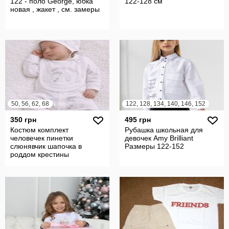
122 - поло George, юбка
122-128 см
новая , жакет , см. замеры
50, 56, 62, 68
122, 128, 134, 140, 146, 152
350 грн
495 грн
Костюм комплект
Рубашка школьная для
человечек пинетки
девочек Amy Brilliant
слюнявчик шапочка в
Размеры 122-152
роддом крестины