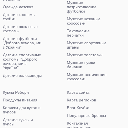
Мужские
Одежда детская
патриотические
футболки
Детские костюмы-
тройки
Мужские кожаные
кроссовки
Детские школьные
костюмы
Тактические
перчатки
Детские футболки
"Доброго вечора, ми
Мужские спортивные
з України"
штаны
Детские спортивные
Мужские толстовки
костюмы "Доброго
Мужские сумки
вечора, ми з
бананки
України"
Мужские тактические
Детские велосипеды
кроссовки
Куклы Реборн
Карта сайта
Продукты питания
Карта регионов
Коляски для кукол и
Блог Клубка
пупсов
Популярные бренды
Детские куклы и
Контактная
пупсы
информация