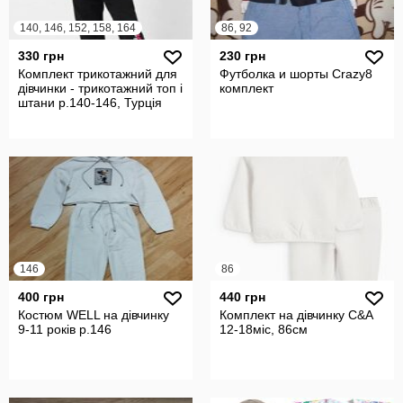
140, 146, 152, 158, 164
86, 92
330 грн
230 грн
Комплект трикотажний для
Футболка и шорты Crazy8
дівчинки - трикотажний топ і
комплект
штани р.140-146, Турція
146
86
400 грн
440 грн
Костюм WELL на дівчинку
Комплект на дівчинку C&A
9-11 років р.146
12-18міс, 86см