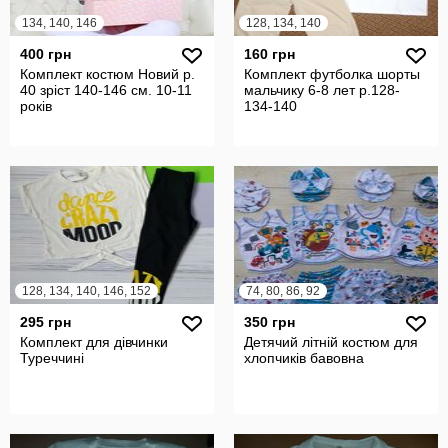
134, 140, 146
128, 134, 140
400 грн
160 грн
Комплект костюм Новий р.
Комплект футболка шорты
40 зріст 140-146 см. 10-11
мальчику 6-8 лет р.128-
років
134-140
128, 134, 140, 146, 152
74, 80, 86, 92
295 грн
350 грн
Комплект для дівчинки
Детячий літній костюм для
Туреччині
хлопчиків бавовна