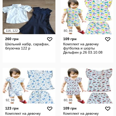
116, 122
80, 86
260 грн
109 грн
Шкільний набір, сарафан,
Комплект на девочку
блузочка 122 р
футболка и шорты
Дельфин р.26 03.10.08
92, 98
80, 86
123 грн
109 грн
Комплект на девочку
Комплект на девочку