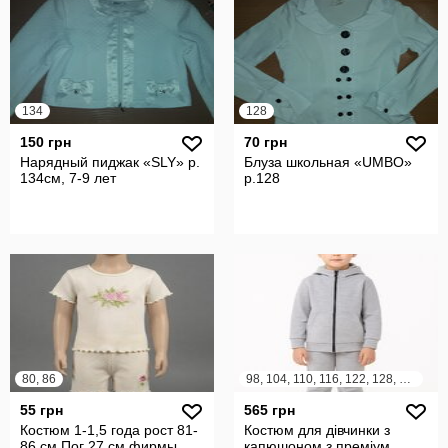
134
128
150 грн
70 грн
Нарядный пиджак «SLY» р.
Блуза школьная «UMBO»
134см, 7-9 лет
р.128
80, 86
98, 104, 110, 116, 122, 128, 134, 140, 146, 152, 158
55 грн
565 грн
Костюм 1-1,5 года рост 81-
Костюм для дівчинки з
86 см Пог 27 см фирмы
капюшоном з преміум