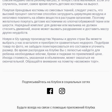
совсем недавно была ребенку как раз, а теперь стала маленькой. Если это
случилось, значит, самое время купить детские костюмы на вырост.
Покупая брендовые костюмы из смесовых тканей, следует учесть, что
высокий процент синтетики способен затруднить циркуляцию воздуха и
негативно повлиять на обмен веществ в растущем организме. Поэтому
желательно покупать детские костюмчики из хлопчатобумажной ткани или
шерсти. Нарядный комплект для девочки или мальчика не должен
стеснять движений, иначе может вызвать раздражение и доставить массу
других неудобств.
Новую и б/у одежду производства Украины и других стран Вы можете
выбрать у нас в каталоге и приобрести сравнительно недорого. Подобрав
товар по фото, не забудьте поинтересоваться его составом и уточнить
размер. Во время распродаж на Клубке Вы с легкостью найдете для
ребенка необходимые юбочки, брюки и пиджаки по приемлемой цене.
Иногда стоимость, указанная в объявлении, может оказаться не
окончательной. Обращайте внимание на пометку «возможен торг».
Подписывайтесь на Клубок в социальных сетях
Будьте всегда на связи с помощью приложений Клубка