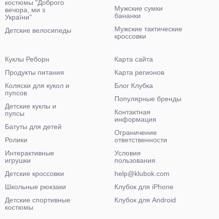
костюмы "Доброго
Мужские сумки
вечора, ми з
бананки
України"
Мужские тактические
Детские велосипеды
кроссовки
Куклы Реборн
Карта сайта
Продукты питания
Карта регионов
Коляски для кукол и
Блог Клубка
пупсов
Популярные бренды
Детские куклы и
Контактная
пупсы
информация
Батуты для детей
Ограничение
Ролики
ответственности
Интерактивные
Условия
игрушки
пользования
Детские кроссовки
help@klubok.com
Школьные рюкзаки
Клубок для iPhone
Детские спортивные
Клубок для Android
костюмы