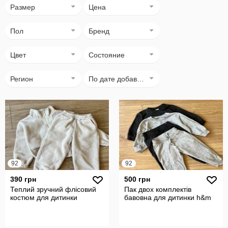
Размер
Цена
Пол
Бренд
Цвет
Состояние
Регион
По дате добавления
92
92
390 грн
500 грн
Теплий зручний флісовий
Пак двох комплектів
костюм для дитинки
бавовна для дитинки h&m