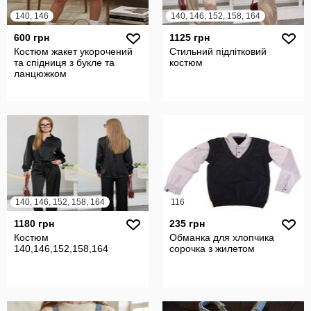
140, 146
140, 146, 152, 158, 164
600 грн
1125 грн
Костюм жакет укорочений
Стильний підлітковий
та спідниця з букле та
костюм
ланцюжком
140, 146, 152, 158, 164
116
1180 грн
235 грн
Костюм
Обманка для хлопчика
140,146,152,158,164
сорочка з жилетом