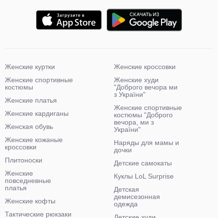
Женские куртки
Женские кроссовки
Женские спортивные
Женские худи
костюмы
"Доброго вечора ми
з України"
Женские платья
Женские спортивные
Женские кардиганы
костюмы "Доброго
вечора, ми з
Женская обувь
України"
Женские кожаные
Наряды для мамы и
кроссовки
дочки
Плитоноски
Детские самокаты
Женские
Куклы LoL Surprise
повседневные
платья
Детская
демисезонная
Женские кофты
одежда
Тактические рюкзаки
Детские худи