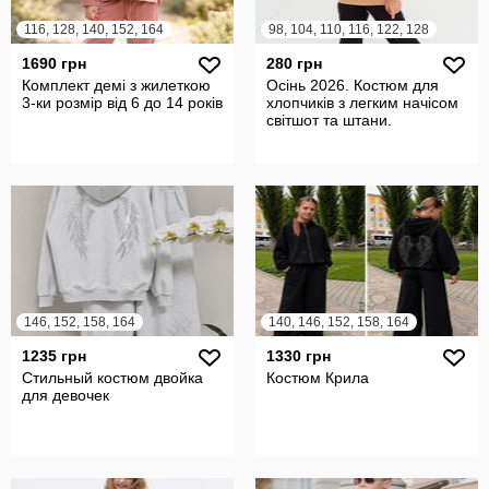
116, 128, 140, 152, 164
98, 104, 110, 116, 122, 128
1690 грн
280 грн
Комплект демі з жилеткою
Осінь 2026. Костюм для
3-ки розмір від 6 до 14 років
хлопчиків з легким начісом
світшот та штани.
146, 152, 158, 164
140, 146, 152, 158, 164
1235 грн
1330 грн
Стильный костюм двойка
Костюм Крила
для девочек