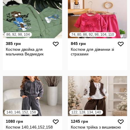
86, 92, 98, 104
74, 80, 86, 92, 98, 104, 110
385 грн
845 грн
Костюм двойка для
Костюм для дівчинки зі
мальчика Ведмедик
стразами
140, 146, 152, 158
122, 128, 134, 140
1080 грн
1245 грн
Костюм 140,146,152,158
Костюм трійка з вишивкою