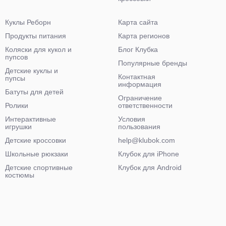
Куклы Реборн
Карта сайта
Продукты питания
Карта регионов
Коляски для кукол и
Блог Клубка
пупсов
Популярные бренды
Детские куклы и
Контактная
пупсы
информация
Батуты для детей
Ограничение
Ролики
ответственности
Интерактивные
Условия
игрушки
пользования
Детские кроссовки
help@klubok.com
Школьные рюкзаки
Клубок для iPhone
Детские спортивные
Клубок для Android
костюмы