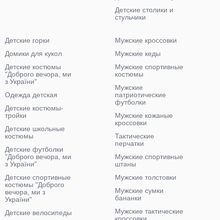
Детские столики и
стульчики
Детские горки
Мужские кроссовки
Домики для кукол
Мужские кеды
Детские костюмы
Мужские спортивные
"Доброго вечора, ми
костюмы
з України"
Мужские
Одежда детская
патриотические
футболки
Детские костюмы-
тройки
Мужские кожаные
кроссовки
Детские школьные
костюмы
Тактические
перчатки
Детские футболки
"Доброго вечора, ми
Мужские спортивные
з України"
штаны
Детские спортивные
Мужские толстовки
костюмы "Доброго
Мужские сумки
вечора, ми з
бананки
України"
Мужские тактические
Детские велосипеды
кроссовки