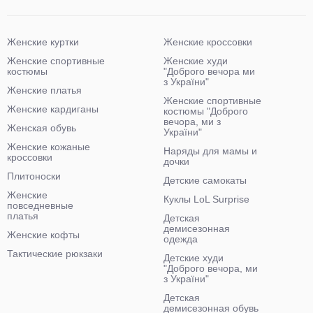
Женские куртки
Женские кроссовки
Женские спортивные
Женские худи
костюмы
"Доброго вечора ми
з України"
Женские платья
Женские спортивные
Женские кардиганы
костюмы "Доброго
вечора, ми з
Женская обувь
України"
Женские кожаные
Наряды для мамы и
кроссовки
дочки
Плитоноски
Детские самокаты
Женские
Куклы LoL Surprise
повседневные
платья
Детская
демисезонная
Женские кофты
одежда
Тактические рюкзаки
Детские худи
"Доброго вечора, ми
з України"
Детская
демисезонная обувь