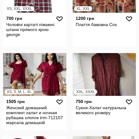
XS, XXL, XXXL
XL, XXL
700 грн
1200 грн
Чоловічі картаті піжамні
Плаття бавовна Cos
штани прямого крою
george
XS, S, M, L, XL
XXL, XXXL
1505 грн
750 грн
Женский домашний
Сукня-Халат натуральна
комплект халат и ночная
великого розміру
рубашка хлопок trm-712107
марсала домашній
комплект