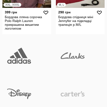
XXL, XXXL
M, L
399 грн
290 грн
Бордова лляна сорочка
Бордова спідниця міні
Polo Ralph Lauren
Jennyfer на підкладці
прикрашена вишитим
трапеція р.M/L
логотипом