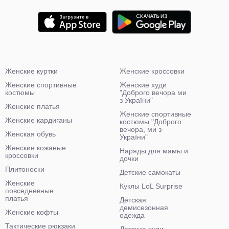
Женские куртки
Женские кроссовки
Женские спортивные
Женские худи
костюмы
"Доброго вечора ми
з України"
Женские платья
Женские спортивные
Женские кардиганы
костюмы "Доброго
вечора, ми з
Женская обувь
України"
Женские кожаные
Наряды для мамы и
кроссовки
дочки
Плитоноски
Детские самокаты
Женские
Куклы LoL Surprise
повседневные
платья
Детская
демисезонная
Женские кофты
одежда
Тактические рюкзаки