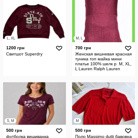
L, XL
M, L
1200 грн
700 грн
Свитшот Superdry
Женская вишневая красная
туника топ майка мини
платье 100% шелк р. М, XL,
L Lauren Ralph Lauren
S, M
M
500 грн
500 грн
футболка вишиванка
Поло Massimo dutti бавовна