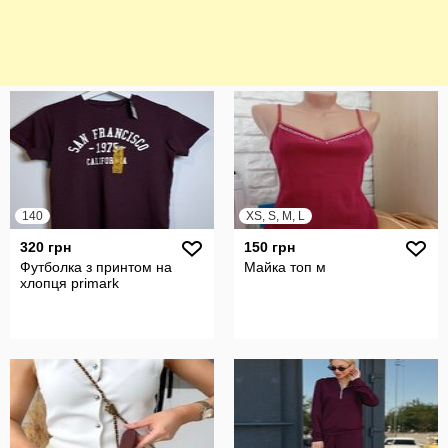
140
XS, S, M, L
320 грн
150 грн
Футболка з принтом на
Майка топ м
хлопця primark