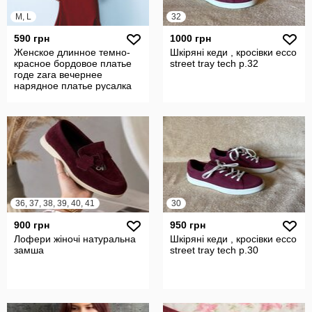
M, L
32
590 грн
1000 грн
Женское длинное темно-
Шкіряні кеди , кросівки ecco
красное бордовое платье
street tray tech р.32
годе zara вечернее
нарядное платье русалка
макси разме
36, 37, 38, 39, 40, 41
30
900 грн
950 грн
Лофери жіночі натуральна
Шкіряні кеди , кросівки ecco
замша
street tray tech р.30