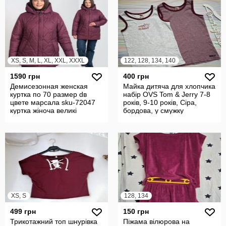
XS, S, M, L, XL, XXL, XXXL
122, 128, 134, 140
1590 грн
400 грн
Демисезонная женская
Майка дитяча для хлопчика
куртка по 70 размер dв
набір OVS Tom & Jerry 7-8
цвете марсала sku-72047
років, 9-10 років, Сіра,
куртка жіноча великі
бордова, у смужку
розміри
XS, S
128, 134
499 грн
150 грн
Трикотажний топ шнурівка
Піжама вілюрова на