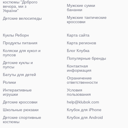
костюмы "Доброго
Мужские сумки
вечора, ми з
бананки
України"
Мужские тактические
Детские велосипеды
кроссовки
Куклы Реборн
Карта сайта
Продукты питания
Карта регионов
Коляски для кукол и
Блог Клубка
пупсов
Популярные бренды
Детские куклы и
Контактная
пупсы
информация
Батуты для детей
Ограничение
Ролики
ответственности
Интерактивные
Условия
игрушки
пользования
Детские кроссовки
help@klubok.com
Школьные рюкзаки
Клубок для iPhone
Детские спортивные
Клубок для Android
костюмы