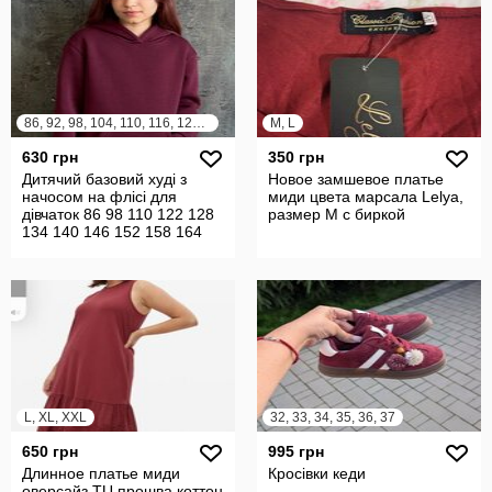
86, 92, 98, 104, 110, 116, 122, 128, 134, 140, 146, 152, 158, 164
M, L
630 грн
350 грн
Дитячий базовий худі з
Новое замшевое платье
начосом на флісі для
миди цвета марсала Lelya,
дівчаток 86 98 110 122 128
размер М с биркой
134 140 146 152 158 164
L, XL, XXL
32, 33, 34, 35, 36, 37
650 грн
995 грн
Длинное платье миди
Кросівки кеди
оверсайз TU прошва коттон