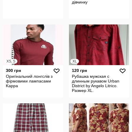
дівчинку
XS, S
XL
300 грн
120 грн
Оригінальний лонгслів з
Рубашка мужская с
фірмовими лампасами
длинным рукавом Urban
Kappa
District by Angelo Litrico.
Размер XL.