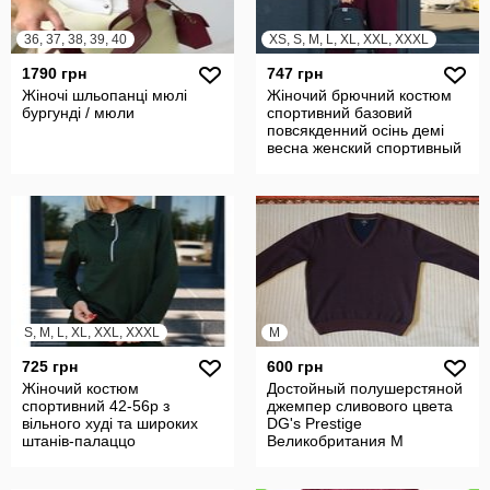
36, 37, 38, 39, 40
XS, S, M, L, XL, XXL, XXXL
1790 грн
747 грн
Жіночі шльопанці мюлі
Жіночий брючний костюм
бургунді / мюли
спортивний базовий
повсякденний осінь демі
весна женский спортивный
базовый
S, M, L, XL, XXL, XXXL
M
725 грн
600 грн
Жіночий костюм
Достойный полушерстяной
спортивний 42-56р з
джемпер сливового цвета
вільного худі та широких
DG's Prestige
штанів-палаццо
Великобритания M