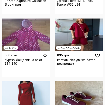
LeBron Signature Collection
Джинсы Штаны Чиносы
S оригінал
Карго W32 L34
134, 140
L, XL, XXL, XXXL
300 грн
695 грн
Куртка-Дощовик на зріст
костюм літо двійка батал
134-140
розпродаж