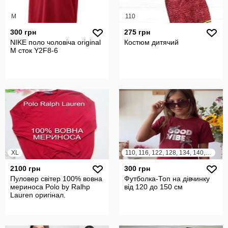
M
110
300 грн
275 грн
NIKE поло чоловіча original
Костюм дитячий
M сток Y2F8-6
XL
110, 116, 122, 128, 134, 140, 146, 152
2100 грн
300 грн
Пуловер світер 100% вовна
Футболка-Топ на дівчинку
мериноса Polo by Ralhp
від 120 до 150 см
Lauren оригінал.