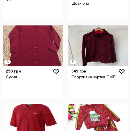
Шовк р м
S
S
250 грн
349 грн
Сукня
Спортивна куртка CMP