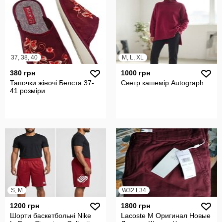
37, 38, 40
M, L, XL
380 грн
1000 грн
Тапочки жіночі Белста 37-
Светр кашемір Autograph
41 розміри
S, M
W32 L34
1200 грн
1800 грн
Шорти баскетбольні Nike
Lacoste M Оригинал Новые