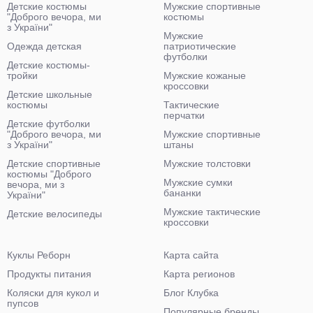
Детские костюмы
Мужские спортивные
"Доброго вечора, ми
костюмы
з України"
Мужские
Одежда детская
патриотические
футболки
Детские костюмы-
тройки
Мужские кожаные
кроссовки
Детские школьные
костюмы
Тактические
перчатки
Детские футболки
"Доброго вечора, ми
Мужские спортивные
з України"
штаны
Детские спортивные
Мужские толстовки
костюмы "Доброго
Мужские сумки
вечора, ми з
бананки
України"
Мужские тактические
Детские велосипеды
кроссовки
Куклы Реборн
Карта сайта
Продукты питания
Карта регионов
Коляски для кукол и
Блог Клубка
пупсов
Популярные бренды