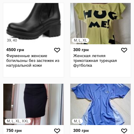
39, 40
M, L, XL
4500 грн
300 грн
Фирменные женские
Женская летняя
ботильоны без застежек из
трикотажная турецкая
натуральной кожи
футболка
M, L, XL, XXL
M, L
750 грн
300 грн