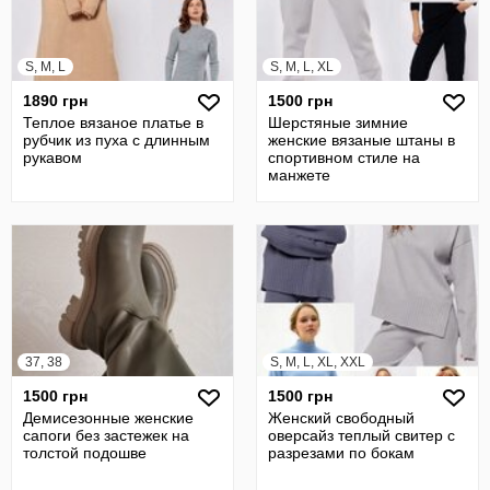
S, M, L
S, M, L, XL
1890 грн
1500 грн
Теплое вязаное платье в
Шерстяные зимние
рубчик из пуха с длинным
женские вязаные штаны в
рукавом
спортивном стиле на
манжете
37, 38
S, M, L, XL, XXL
1500 грн
1500 грн
Демисезонные женские
Женский свободный
сапоги без застежек на
оверсайз теплый свитер с
толстой подошве
разрезами по бокам