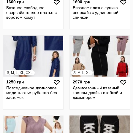
1600 грн
1600 грн
Вязаное свободное
Вязаное платье-туника
оверсайз теплое платье с
оверсайз с удлиненной
воротом хомут
спинкой
S, M, L, XL, XXL
S, M, L, XL
1250 грн
2970 грн
Повседневное джинсовое
Демисезонный вязаный
миди-платье рубашка без
костюм-двойка с юбкой и
застежек
джемпером