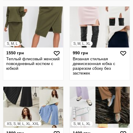
S, M, L
S, M, L, XL
1550 грн
990 грн
Теплый флисовый женский
Вязаная стильная
повседневный костюм с
демисезонная юбка с
юбкой
разрезом сбоку без
застежек
XS, S, M, L, XL, XXL
S, M, L, XL
1800 грн
1400 грн