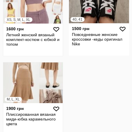
40, 41
XS, S, M, L, XL
1500 грн
1600 грн
Повседневные женские
Летний женский вязаный
кроссовки -кеды оригинал
комплект-костюм с юбкой и
Nike
топом
M, L, XL
1900 грн
Плиссированная вязаная
миди-юбка карамельного
цвета