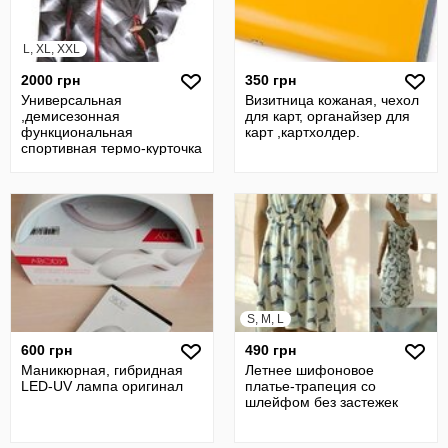
L, XL, XXL
2000 грн
350 грн
Универсальная
Визитница кожаная, чехол
,демисезонная
для карт, органайзер для
функциональная
карт ,картхолдер.
спортивная термо-курточка
женская Iceberg
S, M, L
600 грн
490 грн
Маникюрная, гибридная
Летнее шифоновое
LED-UV лампа оригинал
платье-трапеция со
шлейфом без застежек