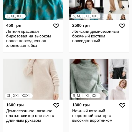
L, XL, XXL
S, M, L, XL, XXL
450 грн
2500 грн
Летняя красивая
Женский демисезонный
бирюзовая на высоком
брючный костюм
поясе повседневная
повседневный
хлопковая юбка
XL, XXL, XXXL
S, M, L, XL, XXL
1600 грн
1300 грн
Демисезонное, вязаное
Нежный вязаный
платье-свитер one size с
шерстяной свитер с
длинным рукавом
высоким воротником