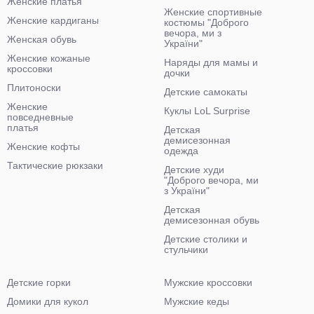
Женские платья
Женские спортивные
Женские кардиганы
костюмы "Доброго
вечора, ми з
Женская обувь
України"
Женские кожаные
Наряды для мамы и
кроссовки
дочки
Плитоноски
Детские самокаты
Женские
Куклы LoL Surprise
повседневные
платья
Детская
демисезонная
Женские кофты
одежда
Тактические рюкзаки
Детские худи
"Доброго вечора, ми
з України"
Детская
демисезонная обувь
Детские столики и
стульчики
Детские горки
Мужские кроссовки
Домики для кукол
Мужские кеды