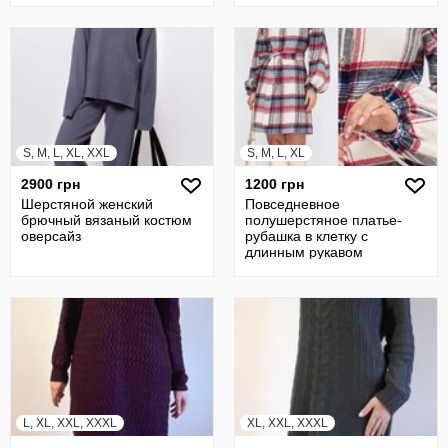
S, M, L, XL, XXL
S, M, L, XL
2900 грн
1200 грн
Шерстяной женский
Повседневное
брючный вязаный костюм
полушерстяное платье-
оверсайз
рубашка в клетку с
длинным рукавом
L, XL, XXL, XXXL
XL, XXL, XXXL