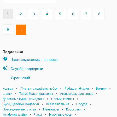
1
2
3
4
5
6
7
8
9
→
Поддержка
Часто задаваемые вопросы
Служба поддержки
Украинский
Кольца
•
Платья, сарафаны, юбки
•
Рубашки, блузки
•
Бикини
•
Шапки
•
Термобелье, кальсоны
•
Аксессуары для волос
•
Дорожные сумки, чемоданы
•
Серьги, клипсы
•
Бусы, цепочки, подвески
•
Всякая всячина
•
Посуда
•
Повседневные платья
•
Пеньюары
•
Кроссовки
•
Футболки, майки
•
Часы
•
Наручные часы
•