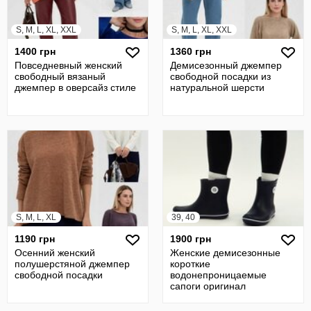
S, M, L, XL, XXL
S, M, L, XL, XXL
1400 грн
1360 грн
Повседневный женский
Демисезонный джемпер
свободный вязаный
свободной посадки из
джемпер в оверсайз стиле
натуральной шерсти
S, M, L, XL
39, 40
1190 грн
1900 грн
Осенний женский
Женские демисезонные
полушерстяной джемпер
короткие
свободной посадки
водонепроницаемые
сапоги оригинал