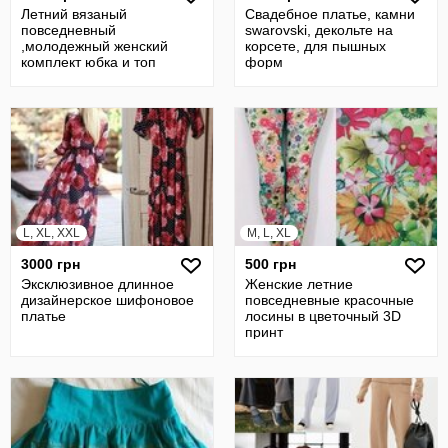
Летний вязаный
Свадебное платье, камни
повседневный
swarovski, декольте на
,молодежный женский
корсете, для пышных
комплект юбка и топ
форм
L, XL, XXL
M, L, XL
3000 грн
500 грн
Эксклюзивное длинное
Женские летние
дизайнерское шифоновое
повседневные красочные
платье
лосины в цветочный 3D
принт