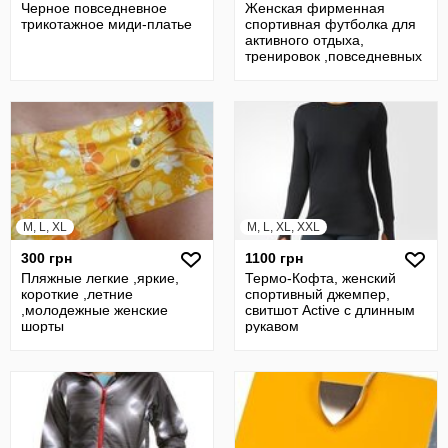
Черное повседневное
Женская фирменная
трикотажное миди-платье
спортивная футболка для
активного отдыха,
тренировок ,повседневных
дней
M, L, XL
M, L, XL, XXL
300 грн
1100 грн
Пляжные легкие ,яркие,
Термо-Кофта, женский
короткие ,летние
спортивный джемпер,
,молодежные женские
свитшот Active с длинным
шорты
рукавом