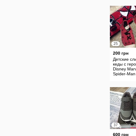
25
200 грн
Детские сл
кеды с гер
Disney Mar
Spider-Man
мальчика C
размер 25
стелька 16,
37
600 грн