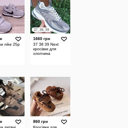
37, 38, 39
н
1660 грн
ки nike 25р
37 38 39 Next
кросівки для
хлопчика
н
860 грн
ки дитячі
Кросівки для