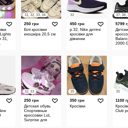
31, 32, 33, 34
32
37, 38,
250 грн
450 грн
5799 
івки
Білі кросівки
р.32, Nike дитячі
Детск
Lights
екошкіра 20,5 см
кросівки для
кросс
h 31,
дівчинки
Balanc
.
2000 
G2000
32, 33
35
35
250 грн
350 грн
1100 г
Детская обувь
Кросівки
Кросів
New
Спортивные
Club р
0
кроссовки LoL
Surprise для
девочек Primark