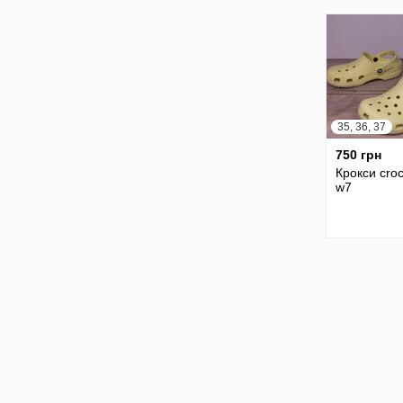
35, 36, 37
750 грн
Крокси cro
w7