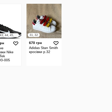
31, 32
40, 41, 43, 44, 45, 46, 47
670 грн
грн
Adidas Stan Smith
ие
кросівки р.32
вки Nike
Tek
3-005