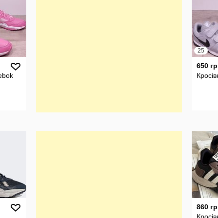
25
650 гр
ebok
Кросів
860 гр
Кросів