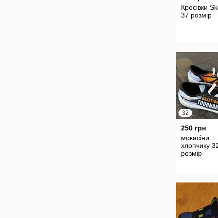
Кросівки S
37 розмір
32
250 грн
мокасіни
хлопчику 3
розмір