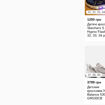
31, 32, 33, 34
1250 грн
Дитячі крос
Skechers S 
Hypno Flas
32, 33, 34 р
світяться
37, 38, 39
3799 грн
Детские
кроссовки 
Balance 53
GR530CB