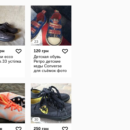
23
грн
120 грн
ки ecco
Детская обувь
р.33 устілка
Ретро детские
м
кеды Converse
для съёмок фото
и фотосессий
размер 23
стелька 14,5 см
30
н
250 грн