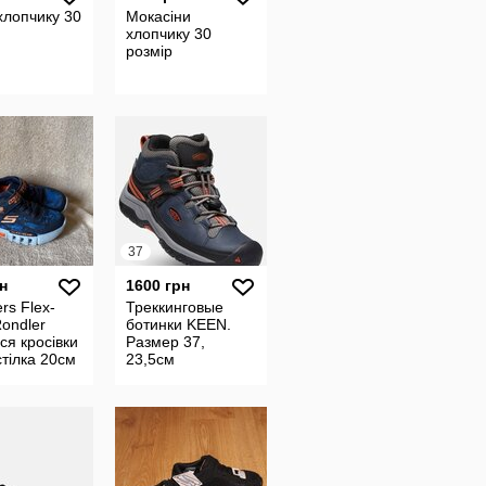
хлопчику 30
Мокасіни
хлопчику 30
розмір
37
н
1600 грн
rs Flex-
Треккинговые
ondler
ботинки KEEN.
ься кросівки
Размер 37,
стілка 20см
23,5см