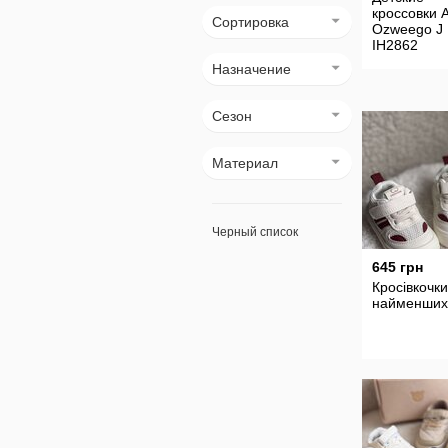
кроссовки 
Сортировка
Ozweego J
IH2862
Назначение
Сезон
Материал
Черный список
645 грн
Кросівкочк
найменших