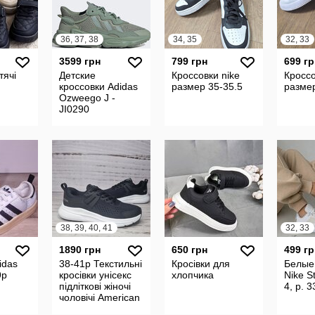
36, 37, 38
34, 35
32, 33
3599 грн
799 грн
699 гр
тячі
Детские
Кроссовки nike
Кроссо
кроссовки Adidas
размер 35-35.5
разме
Ozweego J -
JI0290
38, 39, 40, 41
32, 33
1890 грн
650 грн
499 гр
idas
38-41р Текстильні
Кросівки для
Белые
9р
кросівки унісекс
хлопчика
Nike S
підліткові жіночі
4, р. 3
чоловічі American
Club Польща RH