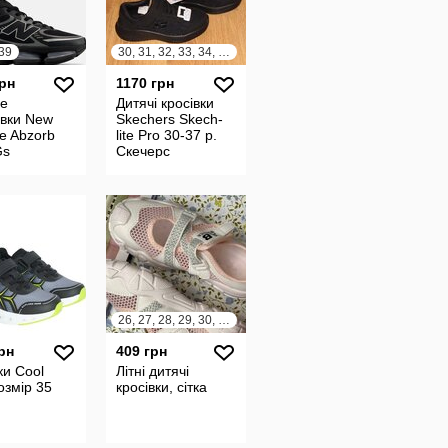
 39
30, 31, 32, 33, 34, 35, 36, 37
грн
1170 грн
ие
Дитячі кросівки
овки New
Skechers Skech-
e Abzorb
lite Pro 30-37 р.
Gs
Скечерс
5H3
26, 27, 28, 29, 30, 31, 32, 33, 34
рн
409 грн
ки Cool
Літні дитячі
озмір 35
кросівки, сітка