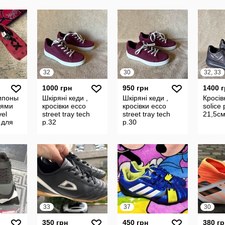
183
32
30
32, 33
1000 грн
950 грн
1400 
ипоны
Шкіряні кеди ,
Шкіряні кеди ,
Кросів
оями
кросівки ecco
кросівки ecco
solice 
vel
street tray tech
street tray tech
21,5с
 для
р.32
р.30
erdá
5 см
33
37
30
350 грн
450 грн
380 гр