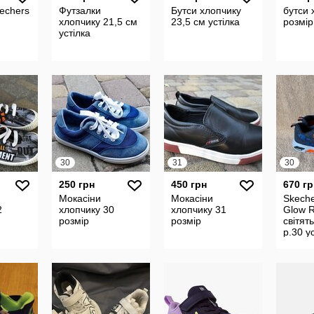
kechers
Футзалки
Бутси хлопчику
бутси 
хлопчику 21,5 см
23,5 см устілка
розмір
устілка
30
31
30
250 грн
450 грн
670 гр
Мокасіни
Мокасіни
Skeche
2
хлопчику 30
хлопчику 31
Glow R
розмір
розмір
світят
р.30 у