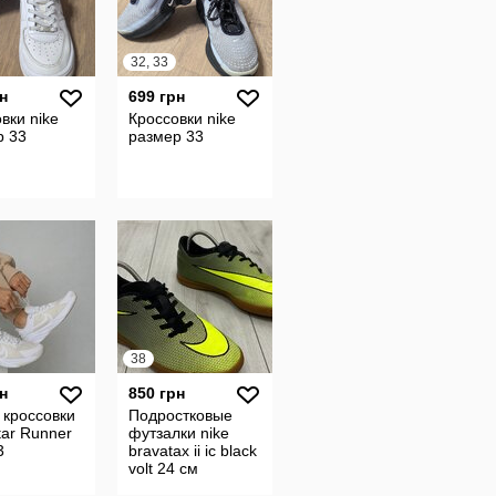
32, 33
н
699 грн
вки nike
Кроссовки nike
р 33
размер 33
38
н
850 грн
 кроссовки
Подростковые
tar Runner
футзалки nike
3
bravatax ii ic black
volt 24 см