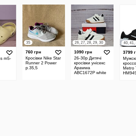
32/33 стелька 20
см
35
26, 27, 28, 29, 30
760 грн
1090 грн
3799 
Кросівки Nike Star
26-30р Дитячі
cs m5-
Мужск
Runner 2 Power
кросівки унісекс
кроссо
р.35,5
Apawwa
Metro 
ABC1672P white
HM949