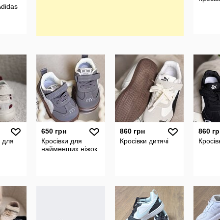
Adidas
650 грн
860 грн
860 гр
и для
Кросівки для
Кросівки дитячі
Кросів
найменших ніжок